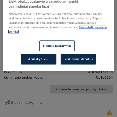
Elektrobalt.lt puslapyje yra naudojami penki
pagrindiniai slapukų tipai
Naudojame slapukus, kad svetainė veiktų tinkamai, suasmenintų turinį bei
skelbimus, teiktų socialinės medijos funkcijas ir analizuotų srautą. Taip pat
dalijamės informacija apie tai, kaip naudojatės mūsų svetaine, su savo
Skip
Reali prekė gali skirtis nuo pavaizduotos nuotraukoje
socialinės medijos, reklamavimo ir analizės partneriais.
Elektrobalt privatumo
to
politika
Trosas su M8 varžtu 45kg plieninis cinkuotas su M8
the
beginning
trapecijos formos jungtimi L-3m PSASCT3X45 -
Slapukų nustatymai
of
PROTEC
the
images
Atsisakyti visų
Leisti visus slapukus
gallery
Elektrobalt prekės kodas
209900
EAN kodas
4016705161645
Gamintojo prekės kodas
05106164
Prisijunkite, norėdami pamatyti kainas
Įtraukti į palyginimą