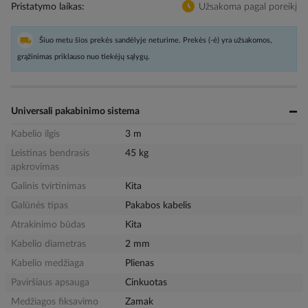
Pristatymo laikas
Užsakoma pagal poreikį
Šiuo metu šios prekės sandėlyje neturime. Prekės (-ė) yra užsakomos,
grąžinimas priklauso nuo tiekėjų sąlygų.
Universali pakabinimo sistema
Kabelio ilgis
3 m
Leistinas bendrasis
45 kg
apkrovimas
Galinis tvirtinimas
Kita
Galūnės tipas
Pakabos kabelis
Atrakinimo būdas
Kita
Kabelio diametras
2 mm
Kabelio medžiaga
Plienas
Paviršiaus apsauga
Cinkuotas
Medžiagos fiksavimo
Zamak