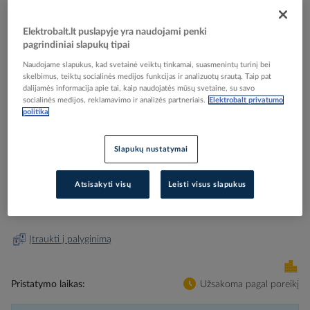
Elektrobalt.lt puslapyje yra naudojami penki
pagrindiniai slapukų tipai
Naudojame slapukus, kad svetainė veiktų tinkamai, suasmenintų turinį bei
Skip
Reali prekė gali skirtis nuo pavaizduotos nuotraukoje
skelbimus, teiktų socialinės medijos funkcijas ir analizuotų srautą. Taip pat
to
dalijamės informacija apie tai, kaip naudojatės mūsų svetaine, su savo
TG304S SKYDAS D=225mm PC II IP55 - ABB
the
socialinės medijos, reklamavimo ir analizės partneriais.
Elektrobalt privatumo
beginning
(pavadinimas tikslinamas)
politika
of
the
Slapukų nustatymai
images
Elektrobalt prekės kodas
239399
gallery
Gamintojo prekės kodas
2CPX010037R9999
Atsisakyti visų
Leisti visus slapukus
Prisijunkite, norėdami pamatyti kainas
Įtraukti į palyginimą
Pristatymo laikas
Užsakoma pagal poreikį