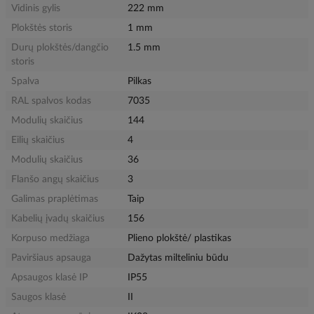
Vidinis gylis
222 mm
Plokštės storis
1 mm
Durų plokštės/dangčio
1.5 mm
storis
Spalva
Pilkas
RAL spalvos kodas
7035
Modulių skaičius
144
Eilių skaičius
4
Modulių skaičius
36
Flanšo angų skaičius
3
Galimas praplėtimas
Taip
Kabelių įvadų skaičius
156
Korpuso medžiaga
Plieno plokštė/ plastikas
Paviršiaus apsauga
Dažytas milteliniu būdu
Apsaugos klasė IP
IP55
Saugos klasė
II