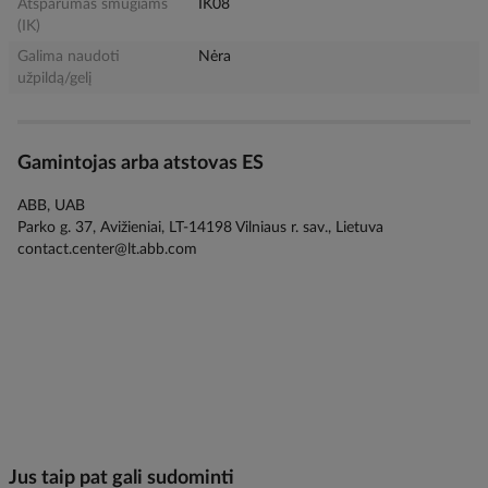
Atsparumas smūgiams
IK08
(IK)
Galima naudoti
Nėra
užpildą/gelį
Gamintojas arba atstovas ES
ABB, UAB
Parko g. 37, Avižieniai, LT-14198 Vilniaus r. sav., Lietuva
contact.center@lt.abb.com
Jus taip pat gali sudominti