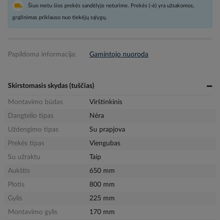
Šiuo metu šios prekės sandėlyje neturime. Prekės (-ė) yra užsakomos,
grąžinimas priklauso nuo tiekėjų sąlygų.
Papildoma informacija:
Gamintojo nuoroda
Skirstomasis skydas (tuščias)
Montavimo būdas
Virštinkinis
Dangtelio tipas
Nėra
Uždengimo tipas
Su prapjova
Prekės tipas
Viengubas
Su užraktu
Taip
Aukštis
650 mm
Plotis
800 mm
Gylis
225 mm
Montavimo gylis
170 mm