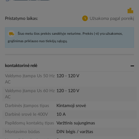
Pristatymo laikas
Užsakoma pagal poreikį
Šiuo metu šios prekės sandėlyje neturime. Prekės (-ė) yra užsakomos,
grąžinimas priklauso nuo tiekėjų sąlygų.
kontaktorinė relė
Valdymo įtampa Us 50 Hz
120 - 120 V
AC
Valdymo įtampa Us 60 Hz
120 - 120 V
AC
Darbinės įtampos tipas
Kintamoji srovė
Darbinė srovė Ie 400V
10 A
Papildomų kontaktų tipas
Varžtinis sujungimas
Montavimo būdas
DIN bėgis / varžtas