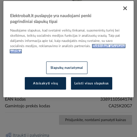
Elektrobalt.lt puslapyje yra naudojami penki
pagrindiniai slapukų tipai
Skip
Reali prekė gali skirtis nuo pavaizduotos nuotraukoje
Naudojame slapukus, kad svetainė veiktų tinkamai, suasmenintų turinį bei
skelbimus, teiktų socialinės medijos funkcijas ir analizuotų srautą. Taip pat
to
dalijamės informacija apie tai, kaip naudojatės mūsų svetaine, su savo
TeSys CAK kontroles rele. Valdymo grandines
the
socialinės medijos, reklamavimo ir analizės partneriais.
Elektrobalt privatumo
beginning
itampa:, CA2SK20G7, , CONTACTORS & MOTOR
politika
of
PROTECTION STANDARD OFFER < 150, SK
the
AUXILIARY CONTACTORS - SCHNEIDER
images
Slapukų nustatymai
ELECTRIC (pavadinimas tikslinamas)
gallery
Atsisakyti visų
Leisti visus slapukus
Elektrobalt prekės kodas
229532
EAN kodas
3389110564174
Gamintojo prekės kodas
CA2SK20G7
Prisijunkite, norėdami pamatyti kainas
Įtraukti į palyginimą