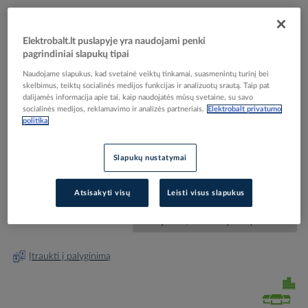
Elektrobalt.lt puslapyje yra naudojami penki
pagrindiniai slapukų tipai
Naudojame slapukus, kad svetainė veiktų tinkamai, suasmenintų turinį bei
skelbimus, teiktų socialinės medijos funkcijas ir analizuotų srautą. Taip pat
Skip
Reali prekė gali skirtis nuo pavaizduotos nuotraukoje
dalijamės informacija apie tai, kaip naudojatės mūsų svetaine, su savo
to
socialinės medijos, reklamavimo ir analizės partneriais.
Elektrobalt privatumo
Tarpinė laikikliui 177 U - OBO BETTERMANN
the
politika
beginning
of
the
Slapukų nustatymai
Elektrobalt prekės kodas
043624
images
EAN kodas
4012195069546
gallery
Gamintojo prekės kodas
5207371
Atsisakyti visų
Leisti visus slapukus
Prisijunkite, norėdami pamatyti kainas
Įtraukti į palyginimą