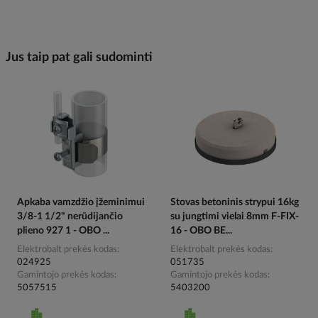
Jus taip pat gali sudominti
Apkaba vamzdžio įžeminimui
Stovas betoninis strypui 16kg
3/8-1 1/2" nerūdijančio
su jungtimi vielai 8mm F-FIX-
plieno 927 1 - OBO ...
16 - OBO BE...
Elektrobalt prekės kodas
Elektrobalt prekės kodas
024925
051735
Gamintojo prekės kodas
Gamintojo prekės kodas
5057515
5403200