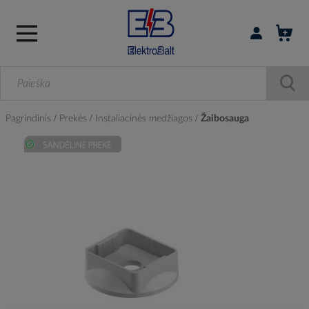
Prisijungti / r
Pagrindinis
Prekės
Instaliacinės medžiagos
Žaibosauga
Skip
to
the
end
of
the
images
gallery