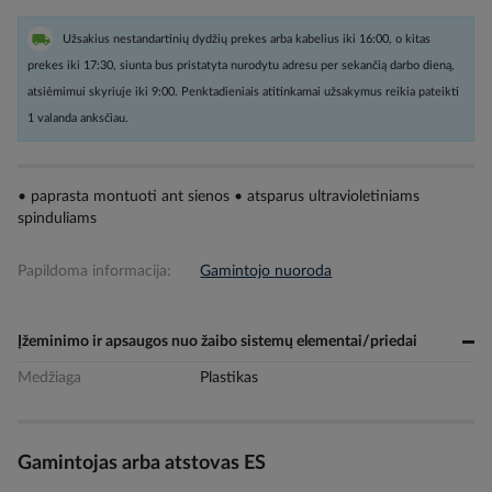
Užsakius nestandartinių dydžių prekes arba kabelius iki 16:00, o kitas
prekes iki 17:30, siunta bus pristatyta nurodytu adresu per sekančią darbo dieną,
atsiėmimui skyriuje iki 9:00. Penktadieniais atitinkamai užsakymus reikia pateikti
1 valanda anksčiau.
• paprasta montuoti ant sienos • atsparus ultravioletiniams
spinduliams
Papildoma informacija:
Gamintojo nuoroda
Įžeminimo ir apsaugos nuo žaibo sistemų elementai/priedai
Medžiaga
Plastikas
Gamintojas arba atstovas ES