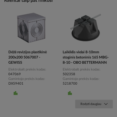
Klientai taip pat rinkosi
Dėžė revizijos plastikinė
Laikiklis vielai 8-10mm
200x200 5067007 -
stoginis betoninis 165 MBG-
GEWISS
8-10 - OBO BETTERMANN
Elektrobalt prekės kodas
Elektrobalt prekės kodas
047069
502358
Gamintojo prekės kodas
Gamintojo prekės kodas
DX59401
5218700
Rodyti daugiau