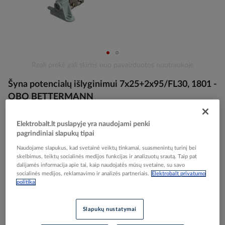
Skip
Reali prekė gali skirtis nuo pavaizduotos nuotraukoje
to
Šyna potencialų išlyginimui 7x25+2x95/FL30, 1801 -
the
beginning
OBO BETTERMANN
of
the
Elektrobalt.lt puslapyje yra naudojami penki
images
Elektrobalt prekės kodas
004155
pagrindiniai slapukų tipai
gallery
EAN kodas
4012195378556
Naudojame slapukus, kad svetainė veiktų tinkamai, suasmenintų turinį bei
Gamintojo prekės kodas
5015650
skelbimus, teiktų socialinės medijos funkcijas ir analizuotų srautą. Taip pat
dalijamės informacija apie tai, kaip naudojatės mūsų svetaine, su savo
socialinės medijos, reklamavimo ir analizės partneriais.
Elektrobalt privatumo
Prisijunkite, norėdami pamatyti kainas
politika
Įtraukti į palyginimą
Slapukų nustatymai