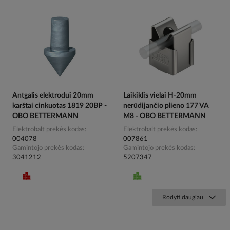
Antgalis elektrodui 20mm
Laikiklis vielai H-20mm
karštai cinkuotas 1819 20BP -
nerūdijančio plieno 177 VA
OBO BETTERMANN
M8 - OBO BETTERMANN
Elektrobalt prekės kodas
Elektrobalt prekės kodas
004078
007861
Gamintojo prekės kodas
Gamintojo prekės kodas
3041212
5207347
Rodyti daugiau