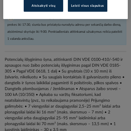
Atsisakyti visų
Leisti visus slapukus
Užsakius nestandartinių dydžių prekes arba kabelius iki 16:00, o kitas
prekes iki 17:30, siunta bus pristatyta nurodytu adresu per sekančią darbo dieną,
atsiėmimui skyriuje iki 9:00. Penktadieniais atitinkamai užsakymus reikia pateikti
1 valanda anksčiau.
Potencialų išlyginimo šyna, atitinkanti DIN VDE 0100-410/-540 ir
apsaugos nuo žaibo potencialų išlyginimas pagal DIN VDE 0185-
305 • Pagal VDE 0618, 1 dalį • Su gnybtais (10 x 10 mm) iš
žalvario, nikeliuotu • Su saugiais kontaktais iš galvanizuoto plieno •
dangtelis ir šynos laikikliai pagaminti iš polistirolo, pilkos spalvos •
Dangtelis plombuojamas / ženklinamas • Atsparus žaibo srovei –
100 kA (10/350) • Apkaba su varžtų fiksatoriumi, kad
neatsilaisvintų (pvz., to reikalaujama pramonėje) Prijungimo
galimybės: • 7 viengysliai ar daugiagysliai 2,5–25 mm² laidai arba
plonagysliai laidai iki 16 mm² (maks. skersmuo – 7 mm) • 2
viengysliai arba daugiagysliai 25–95 mm² laidininkai arba
plonagysliai laidai iki 70 mm² (maks. skersmuo – 13,5 mm) • 1
juostinis laidininkas – 30 x 3,5 mm