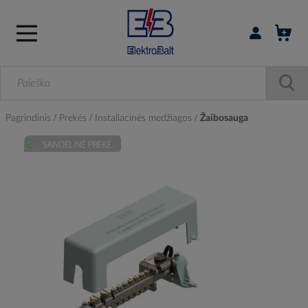
Prisijungti / r
Pagrindinis
Prekės
Instaliacinės medžiagos
Žaibosauga
Skip
to
the
end
of
the
images
gallery