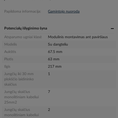
Papildoma informacija:
Gamintojo nuoroda
Potencialų išlyginimo šyna
Atsparumo ugniai klasė
Modulinis montavimas ant paviršiaus
Modelis
Su dangteliu
Aukštis
67.5 mm
Plotis
63 mm
Ilgis
217 mm
Jungčių iki 30 mm
1
plokščio laidininko
skaičius
Jungčių skaičius
7
monolitiniam kabeliui
25mm2
Jungčių skaičius
2
monolitiniam kabeliui