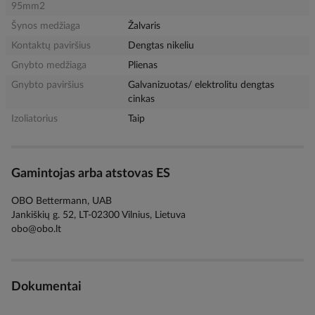
95mm2
Šynos medžiaga
Žalvaris
Kontaktų paviršius
Dengtas nikeliu
Gnybto medžiaga
Plienas
Gnybto paviršius
Galvanizuotas/ elektrolitu dengtas
cinkas
Izoliatorius
Taip
Gamintojas arba atstovas ES
OBO Bettermann, UAB
Jankiškių g. 52, LT-02300 Vilnius, Lietuva
obo@obo.lt
Dokumentai