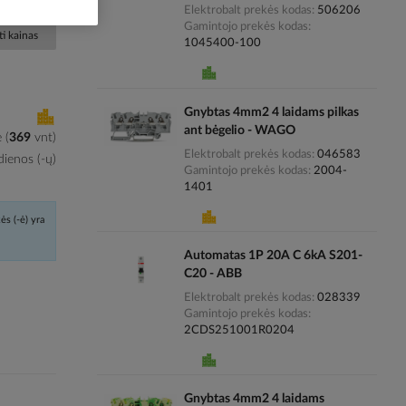
Elektrobalt prekės kodas
506206
Gamintojo prekės kodas
i kainas
1045400-100
Gnybtas 4mm2 4 laidams pilkas
ant bėgelio - WAGO
e
(
369
vnt
)
Elektrobalt prekės kodas
046583
ienos (-ų)
Gamintojo prekės kodas
2004-
1401
ės (-ė) yra
Automatas 1P 20A C 6kA S201-
C20 - ABB
Elektrobalt prekės kodas
028339
Gamintojo prekės kodas
2CDS251001R0204
Gnybtas 4mm2 4 laidams