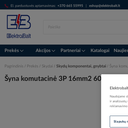
Skip
El. parduotuvės aptarnavimas:
+370 665 55995
|
eshop@elektrobalt.lt
to
Content
Prekės
Akcijos
Partneriai
Katalogai
Naujie
Pagrindinis
Prekės
Skydai
Skydų komponentai, gnybtai
Šyna komu
Šyna komutacinė 3P 16mm2 60 modulių 
Elektrobal
Naudojame sla
ir analizuotų
Skip
reklamavimo i
to
the
end
Slapukų 
of