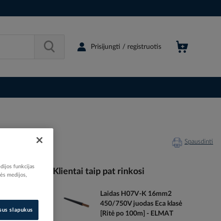
Prisijungti / registruotis
Spausdinti
dijos funkcijas
Klientai taip pat rinkosi
nės medijos,
Laidas H07V-K 16mm2
028497
450/750V juodas Eca klasė
79514705
isus slapukus
[Ritė po 100m] - ELMAT
001R1660