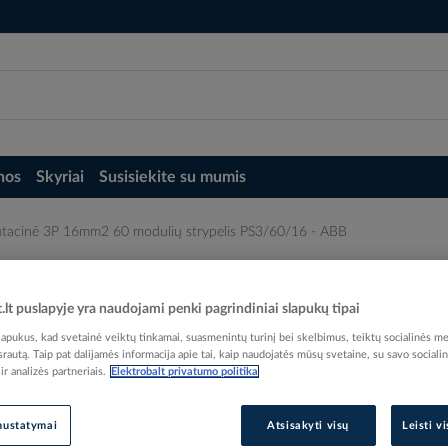
nos
Skyriai
Susisiekite su mumis
tacinė 3P 16mm2 60 modulių strypelis PS3/60/16 - ABB
strypelis PS3/60/16 - ABB
t.lt puslapyje yra naudojami penki pagrindiniai slapukų tipai
pukus, kad svetainė veiktų tinkamai, suasmenintų turinį bei skelbimus, teiktų socialinės me
 srautą. Taip pat dalijamės informacija apie tai, kaip naudojatės mūsų svetaine, su savo sociali
r analizės partneriais.
Elektrobalt privatumo politika
Elektrobalt prekės kodas
EAN kodas
40167
nustatymai
Atsisakyti visų
Leisti v
Gamintojo prekės kodas
2CDL230