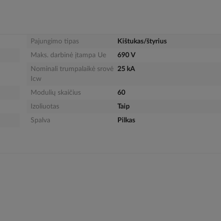
Pajungimo tipas
Kištukas/štyrius
Maks. darbinė įtampa Ue
690 V
Nominali trumpalaikė srovė
25 kA
Icw
Modulių skaičius
60
Izoliuotas
Taip
Spalva
Pilkas