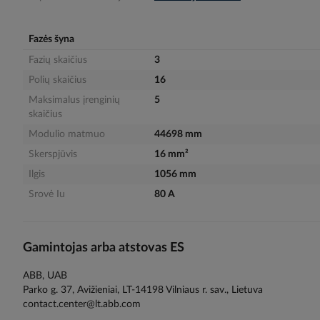
gallery
Fazės šyna
Fazių skaičius
3
Polių skaičius
16
Maksimalus įrenginių
5
skaičius
Modulio matmuo
44698 mm
Skerspjūvis
16 mm²
Ilgis
1056 mm
Srovė Iu
80 A
Gamintojas arba atstovas ES
ABB, UAB
Parko g. 37, Avižieniai, LT-14198 Vilniaus r. sav., Lietuva
contact.center@lt.abb.com