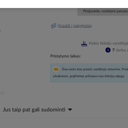
Prisijunkite, norėdami pamatyt
Įtraukti į palyginimą
Kiekis tiekėjo sandėlyj
7
darbo d
Pristatymo laikas
Šiuo metu šios prekės sandėlyje neturime. Prek
užsakomos, grąžinimas priklauso nuo tiekėjų sąlygų.
oje
Jus taip pat gali sudominti