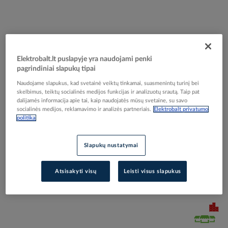
Skip
Reali prekė gali skirtis nuo pavaizduotos nuotraukoje
Elektrobalt.lt puslapyje yra naudojami penki
to
pagrindiniai slapukų tipai
xxx Šyna komutacinė 3P 10mm2 12 modulių šakutė
the
beginning
PPS210312GG - PROTEC
Naudojame slapukus, kad svetainė veiktų tinkamai, suasmenintų turinį bei
of
skelbimus, teiktų socialinės medijos funkcijas ir analizuotų srautą. Taip pat
dalijamės informacija apie tai, kaip naudojatės mūsų svetaine, su savo
the
socialinės medijos, reklamavimo ir analizės partneriais.
Elektrobalt privatumo
images
Elektrobalt prekės kodas
506525
politika
gallery
EAN kodas
4016705146154
Gamintojo prekės kodas
05104615
Slapukų nustatymai
Prisijunkite, norėdami pamatyti kainas
Atsisakyti visų
Leisti visus slapukus
Įtraukti į palyginimą