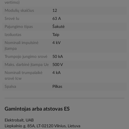
vertimo)
Modulių skaičius
12
Srovė Iu
63 A
Pajungimo tipas
Šakutė
Izoliuotas
Taip
Nominali impulsinė
4 kV
įtampa
Trumpojo jungimo srovė
50 kA
Maks. darbinė įtampa Ue
500 V
Nominali trumpalaikė
4 kA
srovė Icw
Spalva
Pilkas
Gamintojas arba atstovas ES
Elektrobalt, UAB
Liepkalnio g. 85A, LT-02120 Vilnius, Lietuva