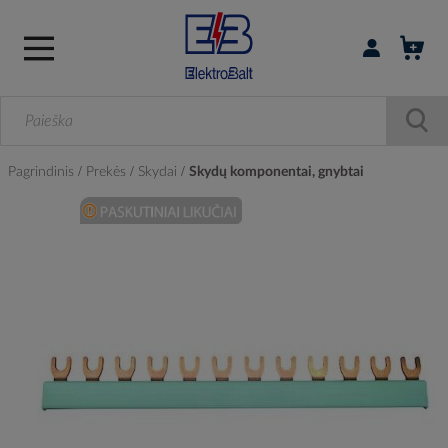
Prisijungti / r
Pagrindinis
Prekės
Skydai
Skydų komponentai, gnybtai
Skip
to
the
end
of
the
images
gallery