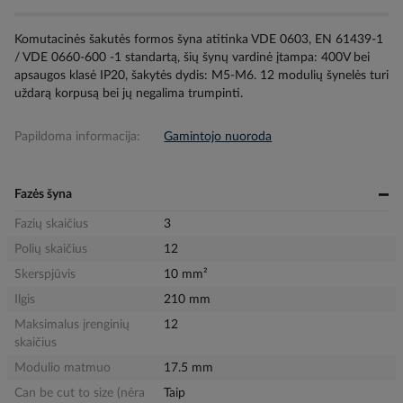
Komutacinės šakutės formos šyna atitinka VDE 0603, EN 61439-1
/ VDE 0660-600 -1 standartą, šių šynų vardinė įtampa: 400V bei
apsaugos klasė IP20, šakytės dydis: M5-M6. 12 modulių šynelės turi
uždarą korpusą bei jų negalima trumpinti.
Papildoma informacija:
Gamintojo nuoroda
Fazės šyna
Fazių skaičius
3
Polių skaičius
12
Skerspjūvis
10 mm²
Ilgis
210 mm
Maksimalus įrenginių
12
skaičius
Modulio matmuo
17.5 mm
Can be cut to size (nėra
Taip