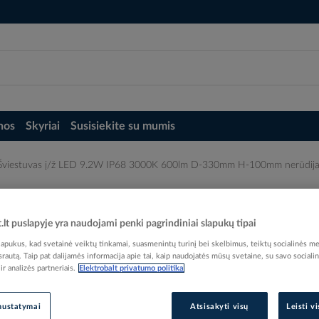
nos
Skyriai
Susisiekite su mumis
Šviestuvas į/ž LED 9.2W IP68 3000K 600lm D-330mm H-100mm nerūdija
600lm D-330mm H-100mm nerūdijančio pli
t.lt puslapyje yra naudojami penki pagrindiniai slapukų tipai
pukus, kad svetainė veiktų tinkamai, suasmenintų turinį bei skelbimus, teiktų socialinės me
 srautą. Taip pat dalijamės informacija apie tai, kaip naudojatės mūsų svetaine, su savo sociali
r analizės partneriais.
Elektrobalt privatumo politika
Elektrobalt prekės kodas
Gamintojo prekės kodas
nustatymai
Atsisakyti visų
Leisti v