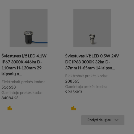
Šviestuvas į/ž LED 4.1W
Šviestuvas į/ž LED 0.5W 24V
IP67 3000K 446lm D-
DC IP68 3000K 32lm D-
110mm H-120mm 29
37mm H-65mm 14 laipsn...
laipsnių n...
Elektrobalt prekės kodas
208563
Elektrobalt prekės kodas
Gamintojo prekės kodas
516638
99356K3
Gamintojo prekės kodas
84084K3
Rodyti daugiau