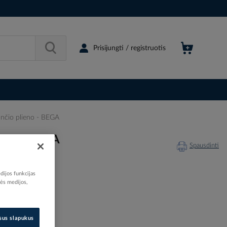
Prisijungti / registruotis
nčio plieno - BEGA
eno - BEGA
Spausdinti
dijos funkcijas
nės medijos,
110035
77058K3
isus slapukus