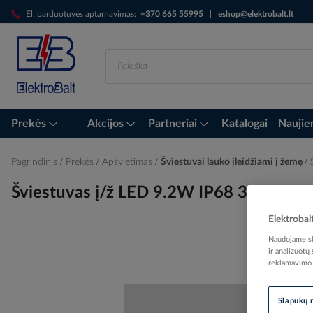
Skip
El. parduotuvės aptarnavimas:
+370 665 55995
|
eshop@elektrobalt.lt
to
Content
Prekės
Akcijos
Partneriai
Katalogai
Naujie
Pagrindinis
Prekės
Apšvietimas
Šviestuvai lauko įleidžiami į žemę
Šviestuvas į/ž LED 9.2W IP68 3000K 
Elektrobal
Naudojame sla
ir analizuotų
Skip
reklamavimo i
to
the
end
Slapukų 
of