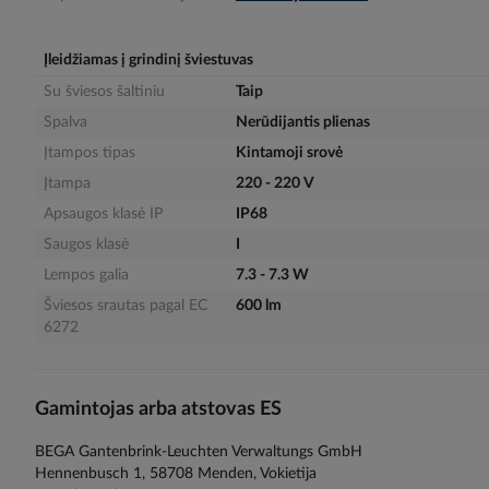
gallery
Įleidžiamas į grindinį šviestuvas
Su šviesos šaltiniu
Taip
Spalva
Nerūdijantis plienas
Įtampos tipas
Kintamoji srovė
Įtampa
220 - 220 V
Apsaugos klasė IP
IP68
Saugos klasė
I
Lempos galia
7.3 - 7.3 W
Šviesos srautas pagal EC
600 lm
6272
Gamintojas arba atstovas ES
BEGA Gantenbrink-Leuchten Verwaltungs GmbH
Hennenbusch 1, 58708 Menden, Vokietija