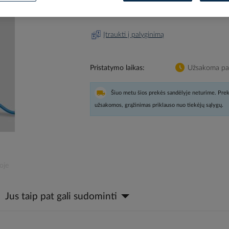
Prisijunkite, norėdami pamatyt
Įtraukti į palyginimą
Pristatymo laikas
Užsakoma pag
Šiuo metu šios prekės sandėlyje neturime. Prek
užsakomos, grąžinimas priklauso nuo tiekėjų sąlygų.
oje
Jus taip pat gali sudominti