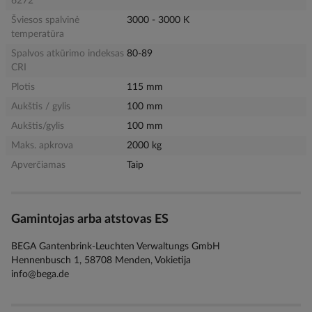
6272
Šviesos spalvinė
3000 - 3000 K
temperatūra
Spalvos atkūrimo indeksas
80-89
CRI
Plotis
115 mm
Aukštis / gylis
100 mm
Aukštis/gylis
100 mm
Maks. apkrova
2000 kg
Apverčiamas
Taip
Gamintojas arba atstovas ES
BEGA Gantenbrink-Leuchten Verwaltungs GmbH
Hennenbusch 1, 58708 Menden, Vokietija
info@bega.de