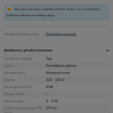
Šiuo metu šios prekės sandėlyje neturime. Prekės (-ė) yra užsakomos,
grąžinimas priklauso nuo tiekėjų sąlygų.
Papildoma informacija:
Gamintojo nuoroda
Įleidžiamas į grindinį šviestuvas
Su šviesos šaltiniu
Taip
Spalva
Nerūdijantis plienas
Įtampos tipas
Kintamoji srovė
Įtampa
220 - 220 V
Apsaugos klasė IP
IP68
Saugos klasė
I
Lempos galia
3 - 3 W
Šviesos srautas pagal EC
379 lm