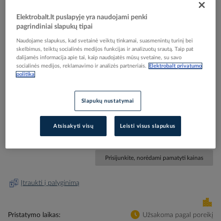
Elektrobalt.lt puslapyje yra naudojami penki
pagrindiniai slapukų tipai
Naudojame slapukus, kad svetainė veiktų tinkamai, suasmenintų turinį bei
Skip
Reali prekė gali skirtis nuo pavaizduotos nuotraukoje
skelbimus, teiktų socialinės medijos funkcijas ir analizuotų srautą. Taip pat
dalijamės informacija apie tai, kaip naudojatės mūsų svetaine, su savo
to
socialinės medijos, reklamavimo ir analizės partneriais.
Elektrobalt privatumo
Šviestuvas į/ž LED 4.1W IP68 3000K 379lm D-
the
politika
beginning
115mm H-100mm 34/35 laipsnių nerūdijančio
of
plieno - BEGA
the
Slapukų nustatymai
images
gallery
Elektrobalt prekės kodas
208570
Atsisakyti visų
Leisti visus slapukus
Gamintojo prekės kodas
77019K3
Prisijunkite, norėdami pamatyti kainas
Įtraukti į palyginimą
Pristatymo laikas
Užsakoma pagal poreikį