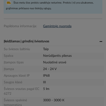
Šiuo metu šios prekės sandėlyje neturime. Prekės (-ė) yra užsakomos,
grąžinimas priklauso nuo tiekėjų sąlygų.
Papildoma informacija:
Gamintojo nuoroda
Įleidžiamas į grindinį šviestuvas
Su šviesos šaltiniu
Taip
Spalva
Nerūdijantis plienas
Įtampos tipas
Nuolatinė srovė
Įtampa
24 - 24 V
Apsaugos klasė IP
IP68
Saugos klasė
III
Šviesos srautas pagal EC
5 lm
6272
Šviesos spalvinė
3000 - 3000 K
temperatūra