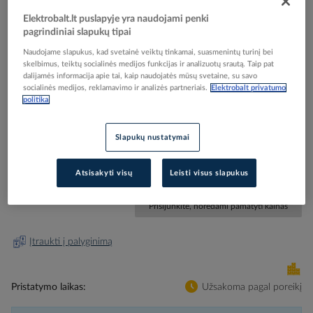
Elektrobalt.lt puslapyje yra naudojami penki
pagrindiniai slapukų tipai
Naudojame slapukus, kad svetainė veiktų tinkamai, suasmenintų turinį bei
skelbimus, teiktų socialinės medijos funkcijas ir analizuotų srautą. Taip pat
Skip
Reali prekė gali skirtis nuo pavaizduotos nuotraukoje
dalijamės informacija apie tai, kaip naudojatės mūsų svetaine, su savo
to
socialinės medijos, reklamavimo ir analizės partneriais.
Elektrobalt privatumo
Šviestuvas į/ž LED 0.4W 24V DC IP68 3000K 5lm D-
the
politika
beginning
37mm H-65mm nerūdijančio plieno - BEGA
of
Slapukų nustatymai
the
images
Elektrobalt prekės kodas
208560
gallery
Atsisakyti visų
Leisti visus slapukus
Gamintojo prekės kodas
99327K3
Prisijunkite, norėdami pamatyti kainas
Įtraukti į palyginimą
Pristatymo laikas
Užsakoma pagal poreikį