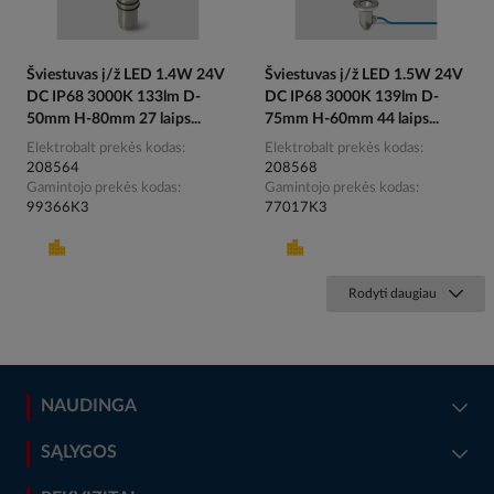
Šviestuvas į/ž LED 1.4W 24V
Šviestuvas į/ž LED 1.5W 24V
DC IP68 3000K 133lm D-
DC IP68 3000K 139lm D-
50mm H-80mm 27 laips...
75mm H-60mm 44 laips...
Elektrobalt prekės kodas
Elektrobalt prekės kodas
208564
208568
Gamintojo prekės kodas
Gamintojo prekės kodas
99366K3
77017K3
Rodyti daugiau
NAUDINGA
SĄLYGOS