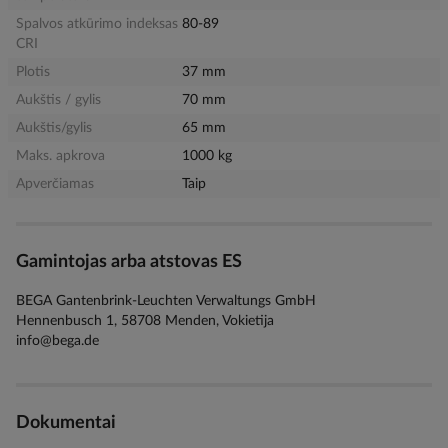
Spalvos atkūrimo indeksas
80-89
CRI
Plotis
37 mm
Aukštis / gylis
70 mm
Aukštis/gylis
65 mm
Maks. apkrova
1000 kg
Apverčiamas
Taip
Gamintojas arba atstovas ES
BEGA Gantenbrink-Leuchten Verwaltungs GmbH
Hennenbusch 1, 58708 Menden, Vokietija
info@bega.de
Dokumentai