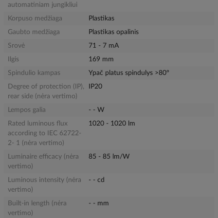
automatiniam jungikliui
Korpuso medžiaga
Plastikas
Gaubto medžiaga
Plastikas opalinis
Srovė
71 - 7 mA
Ilgis
169 mm
Spindulio kampas
Ypač platus spindulys >80°
Degree of protection (IP),
IP20
rear side (nėra vertimo)
Lempos galia
- - W
Rated luminous flux
1020 - 1020 lm
according to IEC 62722-
2- 1 (nėra vertimo)
Luminaire efficacy (nėra
85 - 85 lm/W
vertimo)
Luminous intensity (nėra
- - cd
vertimo)
Built-in length (nėra
- - mm
vertimo)