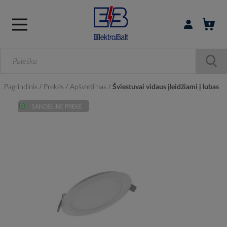
Prisijungti / r
Pagrindinis
Prekės
Apšvietimas
Šviestuvai vidaus įleidžiami į lubas
Skip
to
the
end
of
the
images
gallery