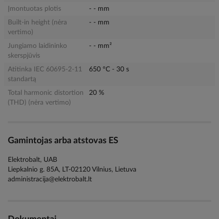
Įmontuotas plotis
- - mm
Built-in height (nėra
- - mm
vertimo)
Jungiamo laidininko
- - mm²
skerspjūvis
Atitinka IEC 60695-2-11
650 °C - 30 s
standartą
Total harmonic distortion
20 %
(THD) (nėra vertimo)
Gamintojas arba atstovas ES
Elektrobalt, UAB
Liepkalnio g. 85A, LT-02120 Vilnius, Lietuva
administracija@elektrobalt.lt