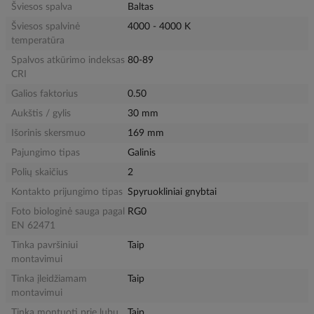
Šviesos spalva
Baltas
Šviesos spalvinė
4000 - 4000 K
temperatūra
Spalvos atkūrimo indeksas
80-89
CRI
Galios faktorius
0.50
Aukštis / gylis
30 mm
Išorinis skersmuo
169 mm
Pajungimo tipas
Galinis
Polių skaičius
2
Kontakto prijungimo tipas
Spyruokliniai gnybtai
Foto biologinė sauga pagal
RG0
EN 62471
Tinka pavršiniui
Taip
montavimui
Tinka įleidžiamam
Taip
montavimui
Tinka montuoti prie lubų
Taip