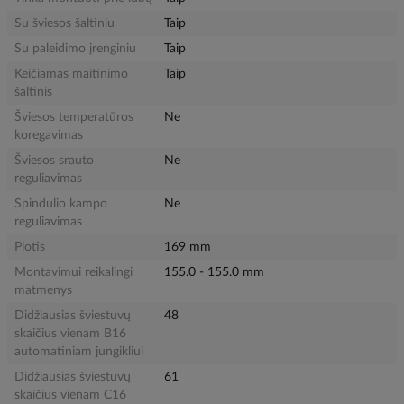
Su šviesos šaltiniu
Taip
Su paleidimo įrenginiu
Taip
Keičiamas maitinimo
Taip
šaltinis
Šviesos temperatūros
Ne
koregavimas
Šviesos srauto
Ne
reguliavimas
Spindulio kampo
Ne
reguliavimas
Plotis
169 mm
Montavimui reikalingi
155.0 - 155.0 mm
matmenys
Didžiausias šviestuvų
48
skaičius vienam B16
automatiniam jungikliui
Didžiausias šviestuvų
61
skaičius vienam C16