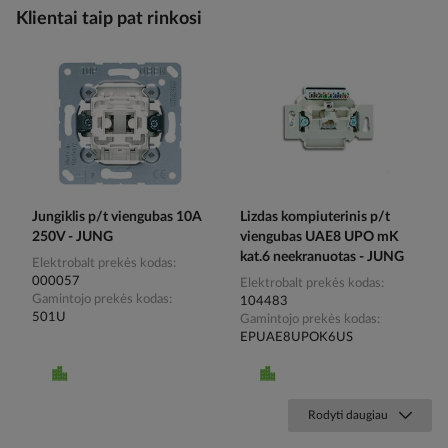
Klientai taip pat rinkosi
Jungiklis p/t viengubas 10A
Lizdas kompiuterinis p/t
250V - JUNG
viengubas UAE8 UPO mK
kat.6 neekranuotas - JUNG
Elektrobalt prekės kodas
000057
Elektrobalt prekės kodas
Gamintojo prekės kodas
104483
501U
Gamintojo prekės kodas
EPUAE8UPOK6US
Rodyti daugiau