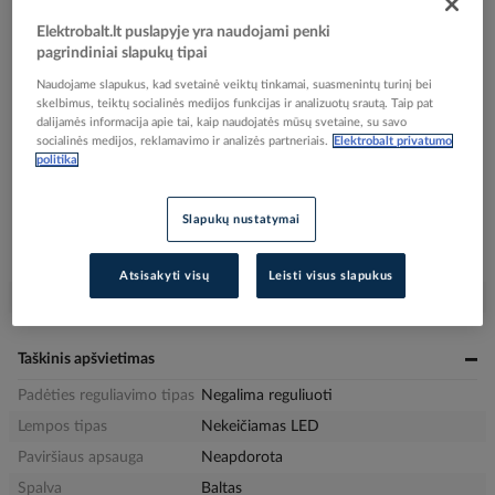
Elektrobalt.lt puslapyje yra naudojami penki
pagrindiniai slapukų tipai
Naudojame slapukus, kad svetainė veiktų tinkamai, suasmenintų turinį bei
Užsakius nestandartinių dydžių prekes arba kabelius iki 16:00, o kitas
skelbimus, teiktų socialinės medijos funkcijas ir analizuotų srautą. Taip pat
prekes iki 17:30, siunta bus pristatyta nurodytu adresu per sekančią darbo dieną,
dalijamės informacija apie tai, kaip naudojatės mūsų svetaine, su savo
socialinės medijos, reklamavimo ir analizės partneriais.
Elektrobalt privatumo
atsiėmimui skyriuje iki 9:00. Penktadieniais atitinkamai užsakymus reikia pateikti
politika
1 valanda anksčiau.
Slapukų nustatymai
Papildoma informacija:
Gamintojo nuoroda
Atsisakyti visų
Leisti visus slapukus
Serija
DOWNLIGHT SLIM ROUND
Taškinis apšvietimas
Padėties reguliavimo tipas
Negalima reguliuoti
Lempos tipas
Nekeičiamas LED
Paviršiaus apsauga
Neapdorota
Spalva
Baltas