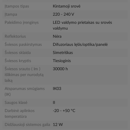
Įtampos tipas
Kintamoji srovė
Įtampa
220 - 240 V
Paleidimo įrenginys
LED valdymo prietaisas su srovės
valdymu
Reflektorius
Nėra
Šviesos paskirstymas
Difuzoriaus lęšis/optika/panelė
Šviesos sklaida
Simetriškas
Šviesos kryptis
Tiesioginis
Šviesos srauto ( lm )
30000 h
išlikimas per nurodytą
laiką
Atsparumas smūgiams
IK03
(IK)
Saugos klasė
II
Darbinė aplinkos
-20 - +50 °C
temperatūra
Didžiausioji sistemos galia
12 W