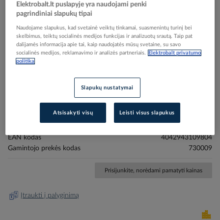
Elektrobalt.lt puslapyje yra naudojami penki
pagrindiniai slapukų tipai
Naudojame slapukus, kad svetainė veiktų tinkamai, suasmenintų turinį bei
skelbimus, teiktų socialinės medijos funkcijas ir analizuotų srautą. Taip pat
dalijamės informacija apie tai, kaip naudojatės mūsų svetaine, su savo
socialinės medijos, reklamavimo ir analizės partneriais.
Elektrobalt privatumo
politika
Skip
Reali prekė gali skirtis nuo pavaizduotos nuotraukoje
to
Stulpelis 1x11W E27 IP44 D-100mm H-1000mm
the
Slapukų nustatymai
beginning
sidabrinės spalvos ESTADA - DEKO LIGHT
of
the
Atsisakyti visų
Leisti visus slapukus
images
Elektrobalt prekės kodas
207363
gallery
EAN kodas
4042943109804
Gamintojo prekės kodas
730009
Prisijunkite, norėdami pamatyti kainas
Įtraukti į palyginimą