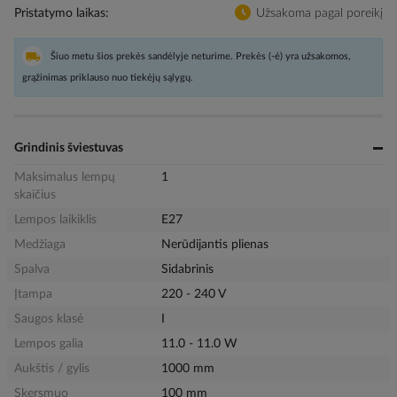
Pristatymo laikas
Užsakoma pagal poreikį
Šiuo metu šios prekės sandėlyje neturime. Prekės (-ė) yra užsakomos,
grąžinimas priklauso nuo tiekėjų sąlygų.
Grindinis šviestuvas
Maksimalus lempų
1
skaičius
Lempos laikiklis
E27
Medžiaga
Nerūdijantis plienas
Spalva
Sidabrinis
Įtampa
220 - 240 V
Saugos klasė
I
Lempos galia
11.0 - 11.0 W
Aukštis / gylis
1000 mm
Skersmuo
100 mm