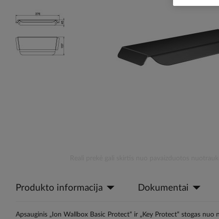
the
images
gallery
Skip
Reali prekė gali skirtis nuo pavaizduotos nuotrauk
to
the
Produkto informacija
Dokumentai
beginning
of
the
Apsauginis „Ion Wallbox Basic Protect“ ir „Key Protect“ stogas nu
images