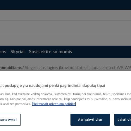
nos
Skyriai
Susisiekite su mumis
ktromobiliams
Stogelis apsauginis įkrovimo stotelei juodas Protect 
i juodas Protect WB WPR SPD - OBO BET
t.lt puslapyje yra naudojami penki pagrindiniai slapukų tipai
pukus, kad svetainė veiktų tinkamai, suasmenintų turinį bei skelbimus, teiktų socialinės me
 srautą. Taip pat dalijamės informacija apie tai, kaip naudojatės mūsų svetaine, su savo sociali
r analizės partneriais.
Elektrobalt privatumo politika
Elektrobalt prekės kodas
nustatymai
Atsisakyti visų
Leisti v
Gamintojo prekės kodas