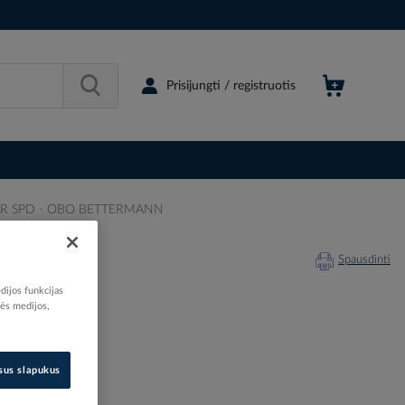
Prisijungti / registruotis
WB WPR SPD - OBO BETTERMANN
TERMANN
Spausdinti
dijos funkcijas
nės medijos,
538326
isus slapukus
6570107