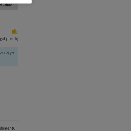
i kainas
al poreikį
ės (-ė) yra
 elementu