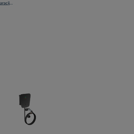
Atitikties deklaracija CE en.pdf