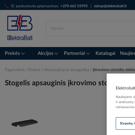
Skip
El. parduotuvės aptarnavimas:
+370 665 55995
|
eshop@elektrobalt.lt
to
Content
Prekės
Akcijos
Partneriai
Katalogai
Naujie
Pagrindinis
Prekės
Atsinaujinanti energetika
Įkrovimo stotelės ele
Stogelis apsauginis įkrovimo stotele
Elektrobal
Naudojame sla
ir analizuotų
reklamavimo i
Skip
to
the
Slapukų 
end
of