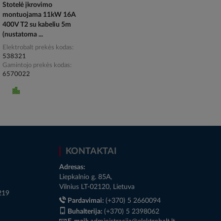
Stotelė įkrovimo
montuojama 11kW 16A
400V T2 su kabeliu 5m
(nustatoma ...
Elektrobalt prekės kodas
538321
Gamintojo prekės kodas
6570022
KONTAKTAI
Adresas:
Liepkalnio g. 85A,
Vilnius LT-02120, Lietuva
219
Pardavimai:
(+370) 5 2660094
Buhalterija:
(+370) 5 2398062