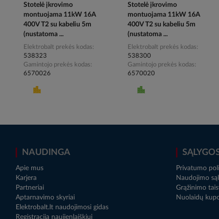
Stotelė įkrovimo
Stotelė įkrovimo
montuojama 11kW 16A
montuojama 11kW 16A
400V T2 su kabeliu 5m
400V T2 su kabeliu 5m
(nustatoma ...
(nustatoma ...
Elektrobalt prekės kodas
Elektrobalt prekės kodas
538323
538300
Gamintojo prekės kodas
Gamintojo prekės kodas
6570026
6570020
NAUDINGA
SĄLYGO
Apie mus
Privatumo poli
Karjera
Naudojimo sąl
Partneriai
Grąžinimo tais
Aptarnavimo skyriai
Nuolaidų kup
Elektrobalt.lt naudojimosi gidas
Registracija naujienlaiškiui