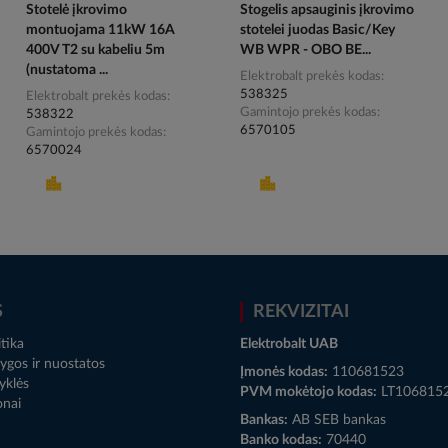
Stotelė įkrovimo
Stogelis apsauginis įkrovimo
montuojama 11kW 16A
stotelei juodas Basic/Key
400V T2 su kabeliu 5m
WB WPR - OBO BE...
(nustatoma ...
Elektrobalt prekės kodas
538325
Elektrobalt prekės kodas
Gamintojo prekės kodas
538322
6570105
Gamintojo prekės kodas
6570024
S
REKVIZITAI
tika
Elektrobalt UAB
ygos ir nuostatos
Įmonės kodas:
110681523
yklės
PVM mokėtojo kodas:
LT106815
onai
Bankas:
AB SEB bankas
Banko kodas:
70440