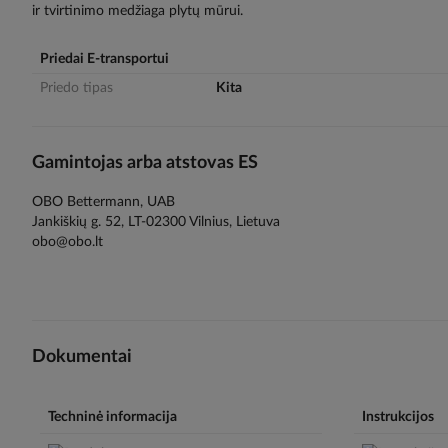
ir tvirtinimo medžiaga plytų mūrui.
gallery
Priedai E-transportui
Priedo tipas
Kita
Gamintojas arba atstovas ES
OBO Bettermann, UAB
Jankiškių g. 52, LT-02300 Vilnius, Lietuva
obo@obo.lt
Dokumentai
Techninė informacija
Instrukcijos