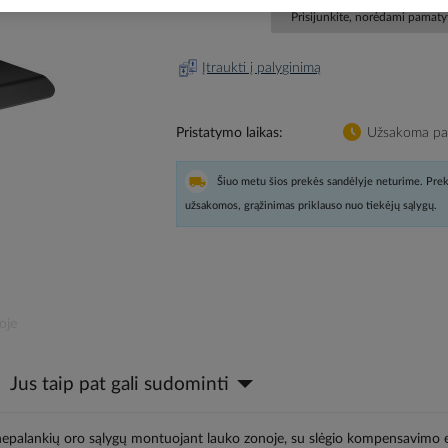
Prisijunkite, norėdami pamatyt
Įtraukti į palyginimą
Pristatymo laikas
Užsakoma pag
Šiuo metu šios prekės sandėlyje neturime. Prek
užsakomos, grąžinimas priklauso nuo tiekėjų sąlygų.
oje
Jus taip pat gali sudominti
o nepalankių oro sąlygų montuojant lauko zonoje, su slėgio kompensavimo