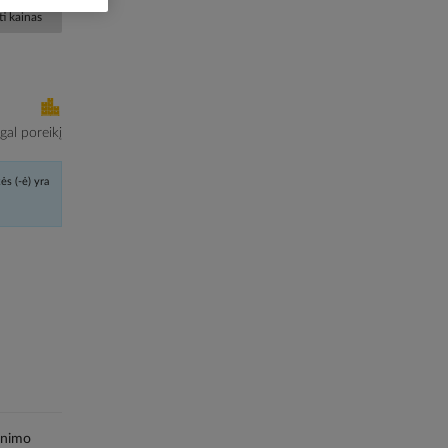
i kainas
al poreikį
ės (-ė) yra
inimo