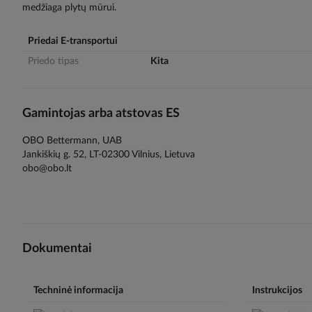
medžiaga plytų mūrui.
gallery
Priedai E-transportui
Priedo tipas
Kita
Gamintojas arba atstovas ES
OBO Bettermann, UAB
Jankiškių g. 52, LT-02300 Vilnius, Lietuva
obo@obo.lt
Dokumentai
Techninė informacija
Instrukcijos