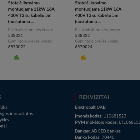
Stotelė įkrovimo
Stotelė įkrovimo
montuojama 11kW 16A
montuojama 11kW 16A
400V T2 su kabeliu 5m
400V T2 su kabeliu 5m
(nustatoma ...
(nustatoma ...
Elektrobalt prekės kodas
Elektrobalt prekės kodas
538321
538322
Gamintojo prekės kodas
Gamintojo prekės kodas
6570022
6570024
S
REKVIZITAI
tika
Elektrobalt UAB
ygos ir nuostatos
Įmonės kodas:
110681523
yklės
PVM mokėtojo kodas:
LT106815
onai
Bankas:
AB SEB bankas
Banko kodas:
70440