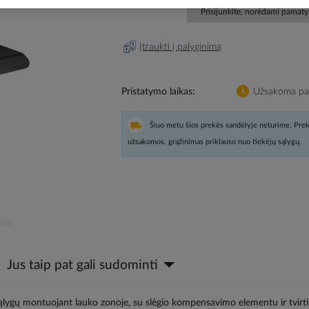
Prisijunkite, norėdami pamatyt
Įtraukti į palyginimą
Pristatymo laikas
Užsakoma pag
Šiuo metu šios prekės sandėlyje neturime. Prek
užsakomos, grąžinimas priklauso nuo tiekėjų sąlygų.
oje
Jus taip pat gali sudominti
sąlygų montuojant lauko zonoje, su slėgio kompensavimo elementu ir tvirt