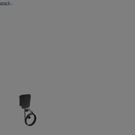
Atitikties deklaracija CE en.pdf