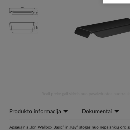
the
images
gallery
Skip
Reali prekė gali skirtis nuo pavaizduotos nuotrauk
to
the
Produkto informacija
Dokumentai
beginning
of
the
Apsauginis „Ion Wallbox Basic“ ir „Key“ stogas nuo nepalankių oro 
images