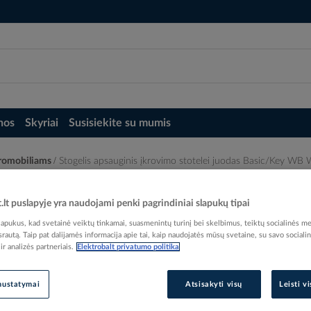
nos
Skyriai
Susisiekite su mumis
ktromobiliams
Stogelis apsauginis įkrovimo stotelei juodas Basic/Ke
i juodas Basic/Key WB WPR - OBO BETTE
t.lt puslapyje yra naudojami penki pagrindiniai slapukų tipai
pukus, kad svetainė veiktų tinkamai, suasmenintų turinį bei skelbimus, teiktų socialinės me
 srautą. Taip pat dalijamės informacija apie tai, kaip naudojatės mūsų svetaine, su savo sociali
r analizės partneriais.
Elektrobalt privatumo politika
Elektrobalt prekės kodas
nustatymai
Atsisakyti visų
Leisti v
Gamintojo prekės kodas