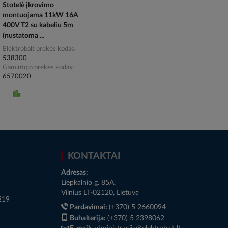
Stotelė įkrovimo
montuojama 11kW 16A
400V T2 su kabeliu 5m
(nustatoma ...
Elektrobalt prekės kodas
538300
Gamintojo prekės kodas
6570020
KONTAKTAI
Adresas:
Liepkalnio g. 85A,
Vilnius LT-02120, Lietuva
219
Pardavimai:
(+370) 5 2660094
Buhalterija:
(+370) 5 2398062