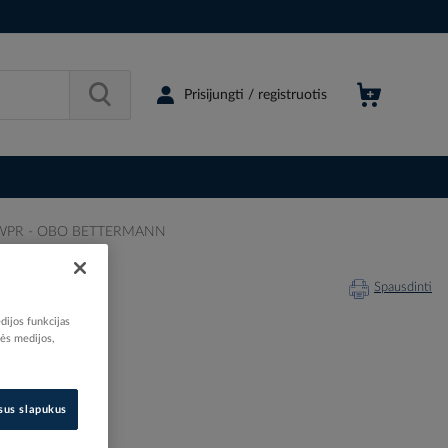
Prisijungti / registruotis
y WB WPR - OBO BETTERMANN
RMANN
Spausdinti
dijos funkcijas
nės medijos,
538325
isus slapukus
6570105