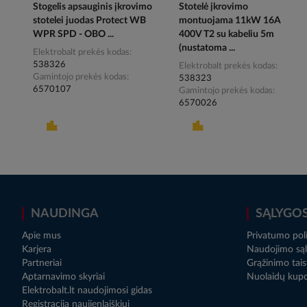
Stogelis apsauginis įkrovimo
Stotelė įkrovimo
stotelei juodas Protect WB
montuojama 11kW 16A
WPR SPD - OBO ...
400V T2 su kabeliu 5m
(nustatoma ...
Elektrobalt prekės kodas
538326
Elektrobalt prekės kodas
Gamintojo prekės kodas
538323
6570107
Gamintojo prekės kodas
6570026
NAUDINGA
SĄLYGO
Apie mus
Privatumo poli
Karjera
Naudojimo sąl
Partneriai
Grąžinimo tais
Aptarnavimo skyriai
Nuolaidų kup
Elektrobalt.lt naudojimosi gidas
Registracija naujienlaiškiui