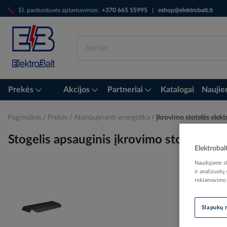
Skip
El. parduotuvės aptarnavimas:
+370 665 55995
|
eshop@elektrobalt.lt
to
Content
Prekės
Akcijos
Partneriai
Katalogai
Naujie
Pagrindinis
Prekės
Atsinaujinanti energetika
Įkrovimo stotelės ele
Stogelis apsauginis įkrovimo stotele
Elektrobal
Naudojame sla
ir analizuotų
reklamavimo i
Skip
to
the
Slapukų 
end
of