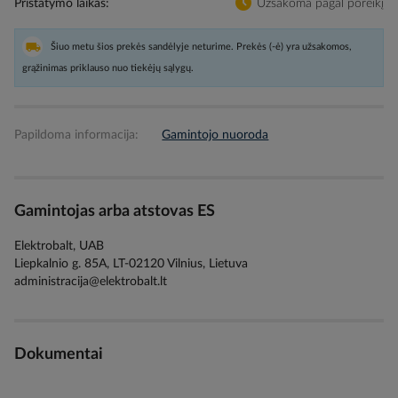
Pristatymo laikas
Užsakoma pagal poreikį
Šiuo metu šios prekės sandėlyje neturime. Prekės (-ė) yra užsakomos,
grąžinimas priklauso nuo tiekėjų sąlygų.
Papildoma informacija:
Gamintojo nuoroda
Gamintojas arba atstovas ES
Elektrobalt, UAB
Liepkalnio g. 85A, LT-02120 Vilnius, Lietuva
administracija@elektrobalt.lt
Dokumentai