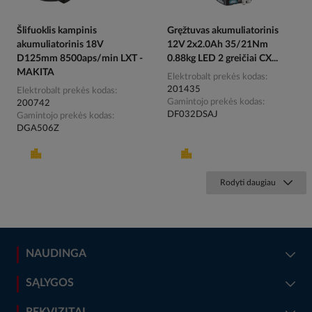
Šlifuoklis kampinis
Gręžtuvas akumuliatorinis
akumuliatorinis 18V
12V 2x2.0Ah 35/21Nm
D125mm 8500aps/min LXT -
0.88kg LED 2 greičiai CX...
MAKITA
Elektrobalt prekės kodas
201435
Elektrobalt prekės kodas
Gamintojo prekės kodas
200742
DF032DSAJ
Gamintojo prekės kodas
DGA506Z
Rodyti daugiau
NAUDINGA
SĄLYGOS
REKVIZITAI