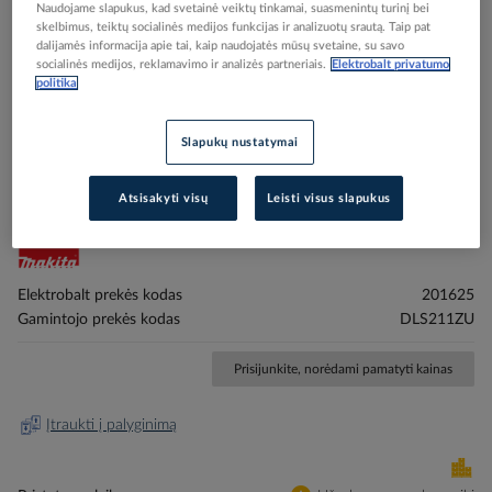
Naudojame slapukus, kad svetainė veiktų tinkamai, suasmenintų turinį bei
skelbimus, teiktų socialinės medijos funkcijas ir analizuotų srautą. Taip pat
dalijamės informacija apie tai, kaip naudojatės mūsų svetaine, su savo
socialinės medijos, reklamavimo ir analizės partneriais.
Elektrobalt privatumo
politika
Skip
Reali prekė gali skirtis nuo pavaizduotos nuotraukoje
Slapukų nustatymai
to
Staklės pjovimo akumuliatorinis 2x18V
the
beginning
D305x30mm 4400aps/min su AWS funkcija LXT -
Atsisakyti visų
Leisti visus slapukus
of
MAKITA
the
images
gallery
Elektrobalt prekės kodas
201625
Gamintojo prekės kodas
DLS211ZU
Prisijunkite, norėdami pamatyti kainas
Įtraukti į palyginimą