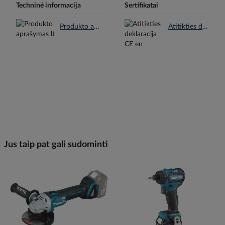
Techninė informacija
Sertifikatai
Produkto aprašymas lt.pdf
Atitikties deklaracija CE en.pdf
Jus taip pat gali sudominti