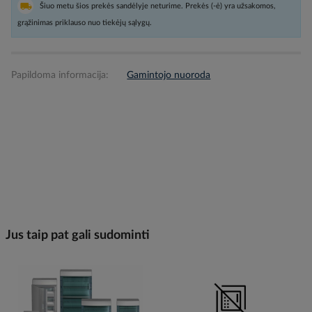
Šiuo metu šios prekės sandėlyje neturime. Prekės (-ė) yra užsakomos,
grąžinimas priklauso nuo tiekėjų sąlygų.
Papildoma informacija:
Gamintojo nuoroda
Jus taip pat gali sudominti