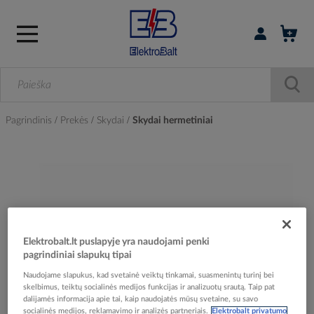
Prisijungti / r
Pagrindinis
Prekės
Skydai
Skydai hermetiniai
Skip
to
the
end
of
the
Elektrobalt.lt puslapyje yra naudojami penki
images
pagrindiniai slapukų tipai
gallery
Naudojame slapukus, kad svetainė veiktų tinkamai, suasmenintų turinį bei
skelbimus, teiktų socialinės medijos funkcijas ir analizuotų srautą. Taip pat
dalijamės informacija apie tai, kaip naudojatės mūsų svetaine, su savo
socialinės medijos, reklamavimo ir analizės partneriais.
Elektrobalt privatumo