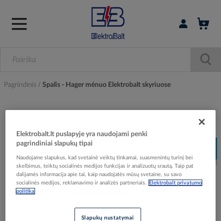
Prisijungti / r
Pagrindinis
Spalis - Hager mėnuo Elektrobalt skyriuose
Hager kviečia apsilankyti Elektrobalt skyriuose
Elektrobalt.lt puslapyje yra naudojami penki
pagrindiniai slapukų tipai
Naudojame slapukus, kad svetainė veiktų tinkamai, suasmenintų turinį bei
skelbimus, teiktų socialinės medijos funkcijas ir analizuotų srautą. Taip pat
dalijamės informacija apie tai, kaip naudojatės mūsų svetaine, su savo
socialinės medijos, reklamavimo ir analizės partneriais.
Elektrobalt privatumo
politika
Slapukų nustatymai