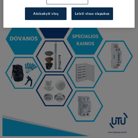
Atsisakyti visų
Leisti visus slapukus