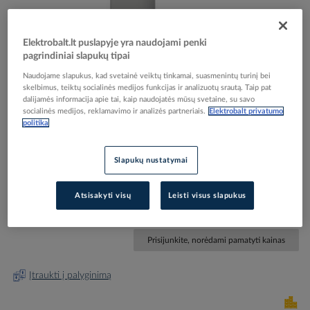
Elektrobalt.lt puslapyje yra naudojami penki
pagrindiniai slapukų tipai
Naudojame slapukus, kad svetainė veiktų tinkamai, suasmenintų turinį bei
skelbimus, teiktų socialinės medijos funkcijas ir analizuotų srautą. Taip pat
Skip
Reali prekė gali skirtis nuo pavaizduotos nuotraukoje
dalijamės informacija apie tai, kaip naudojatės mūsų svetaine, su savo
to
socialinės medijos, reklamavimo ir analizės partneriais.
Elektrobalt privatumo
Šonai skydui 2000x800mm VX 8108.245 [pak. po 2
the
politika
beginning
vnt.] - RITTAL
of
the
Slapukų nustatymai
images
Elektrobalt prekės kodas
502118
gallery
EAN kodas
4028177827462
Atsisakyti visų
Leisti visus slapukus
Gamintojo prekės kodas
8108245
Prisijunkite, norėdami pamatyti kainas
Įtraukti į palyginimą