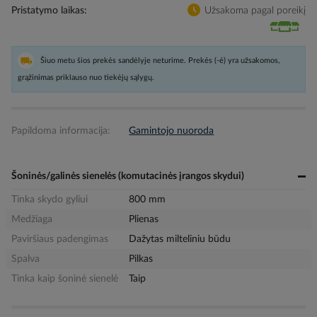
Pristatymo laikas
Užsakoma pagal poreikį
Šiuo metu šios prekės sandėlyje neturime. Prekės (-ė) yra užsakomos,
grąžinimas priklauso nuo tiekėjų sąlygų.
Papildoma informacija:
Gamintojo nuoroda
Šoninės/galinės sienelės (komutacinės įrangos skydui)
Tinka skydo gyliui
800 mm
Medžiaga
Plienas
Paviršiaus padengimas
Dažytas milteliniu būdu
Spalva
Pilkas
Tinka kaip šoninė sienelė
Taip