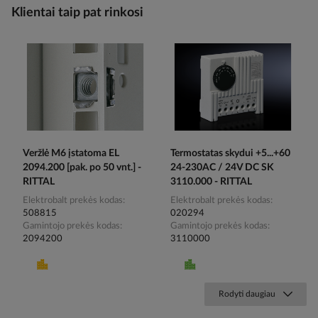
Klientai taip pat rinkosi
Veržlė M6 įstatoma EL
Termostatas skydui +5...+60
2094.200 [pak. po 50 vnt.] -
24-230AC / 24V DC SK
RITTAL
3110.000 - RITTAL
Elektrobalt prekės kodas
Elektrobalt prekės kodas
508815
020294
Gamintojo prekės kodas
Gamintojo prekės kodas
2094200
3110000
Rodyti daugiau