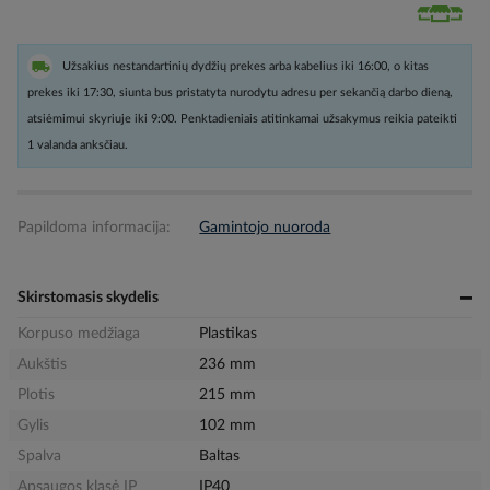
Užsakius nestandartinių dydžių prekes arba kabelius iki 16:00, o kitas
prekes iki 17:30, siunta bus pristatyta nurodytu adresu per sekančią darbo dieną,
atsiėmimui skyriuje iki 9:00. Penktadieniais atitinkamai užsakymus reikia pateikti
1 valanda anksčiau.
Papildoma informacija:
Gamintojo nuoroda
Skirstomasis skydelis
Korpuso medžiaga
Plastikas
Aukštis
236 mm
Plotis
215 mm
Gylis
102 mm
Spalva
Baltas
Apsaugos klasė IP
IP40