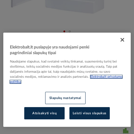
Skip
Reali prekė gali skirtis nuo pavaizduotos nuotraukoje
to
Elektrobalt.lt puslapyje yra naudojami penki
Skydelis v/t 8 modulių IP40 baltos durys ECT08PO -
the
pagrindiniai slapukų tipai
beginning
ETI
Naudojame slapukus, kad svetainė veiktų tinkamai, suasmenintų turinį bei
of
skelbimus, teiktų socialinės medijos funkcijas ir analizuotų srautą. Taip pat
the
dalijamės informacija apie tai, kaip naudojatės mūsų svetaine, su savo
images
Elektrobalt prekės kodas
058681
socialinės medijos, reklamavimo ir analizės partneriais.
Elektrobalt privatumo
gallery
politika
EAN kodas
3838895456643
Gamintojo prekės kodas
001101005
Slapukų nustatymai
Prisijunkite, norėdami pamatyti kainas
Atsisakyti visų
Leisti visus slapukus
Įtraukti į palyginimą