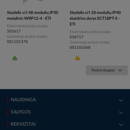
Skydelis v/t 48 modulių IP30
Skydelis v/t 18 modulių IP40
metalinis WRP12-4 - ETI
skaidrios durys ECT18PT-S -
ETI
Elektrobalt prekės kodas
505617
Elektrobalt prekės kodas
Gamintojo prekės kodas
058717
001101378
Gamintojo prekės kodas
001101068
Rodyti daugiau
NAUDINGA
SĄLYGOS
REKVIZITAI