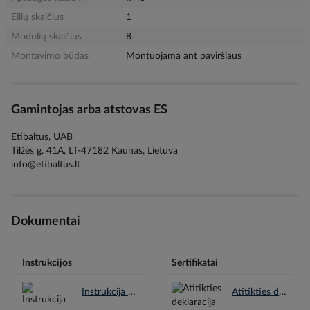
Eilių skaičius
1
Modulių skaičius
8
Montavimo būdas
Montuojama ant paviršiaus
Gamintojas arba atstovas ES
Etibaltus, UAB
Tilžės g. 41A, LT-47182 Kaunas, Lietuva
info@etibaltus.lt
Dokumentai
Instrukcijos
Sertifikatai
Instrukcija en.pdf
Atitikties deklaracija CE en.pdf