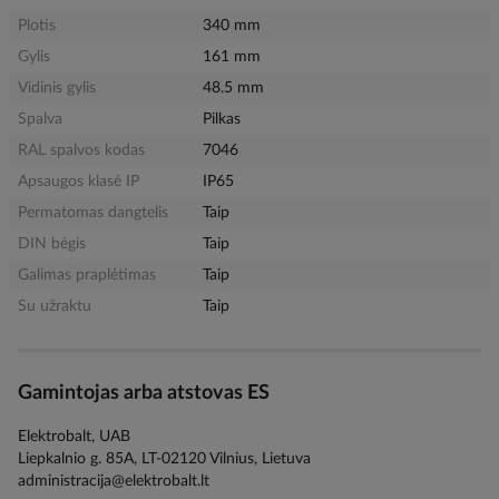
Plotis
340 mm
Gylis
161 mm
Vidinis gylis
48.5 mm
Spalva
Pilkas
RAL spalvos kodas
7046
Apsaugos klasė IP
IP65
Permatomas dangtelis
Taip
DIN bėgis
Taip
Galimas praplėtimas
Taip
Su užraktu
Taip
Gamintojas arba atstovas ES
Elektrobalt, UAB
Liepkalnio g. 85A, LT-02120 Vilnius, Lietuva
administracija@elektrobalt.lt