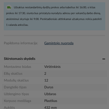
Užsakius nestandartinių dydžių prekes arba kabelius iki 16:00, o kitas
prekes iki 17:30, siunta bus pristatyta nurodytu adresu per sekančią darbo dieną,
atsiėmimui skyriuje iki 9:00. Penktadieniais atitinkamai užsakymus reikia pateikti
1 valanda anksčiau.
Papildoma informacija:
Gamintojo nuoroda
Skirstomasis skydelis
Montavimo būdas
Virštinkinis
Eilių skaičius
2
Modulių skaičius
12
Dangtelio tipas
Durys
Uždengimo tipas
Uždaras
Korpuso medžiaga
Plastikas
Aukštis
432 mm