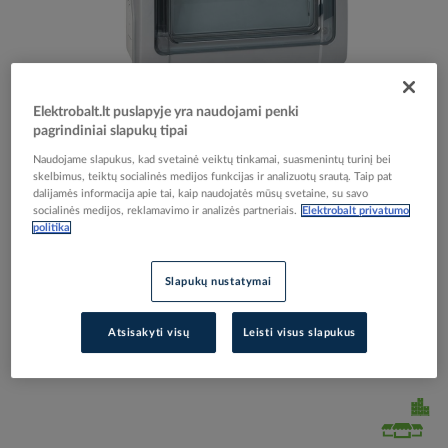
Skip
Reali prekė gali skirtis nuo pavaizduotos nuotraukoje
Elektrobalt.lt puslapyje yra naudojami penki
to
pagrindiniai slapukų tipai
Skydelis v/t 24 modulių su PE/N gnybtais IP65
the
beginning
Naudojame slapukus, kad svetainė veiktų tinkamai, suasmenintų turinį bei
Plexo3 - LEGRAND
skelbimus, teiktų socialinės medijos funkcijas ir analizuotų srautą. Taip pat
of
dalijamės informacija apie tai, kaip naudojatės mūsų svetaine, su savo
the
socialinės medijos, reklamavimo ir analizės partneriais.
Elektrobalt privatumo
images
Elektrobalt prekės kodas
066967
politika
gallery
EAN kodas
3245066019826
Gamintojo prekės kodas
601982
Slapukų nustatymai
Prisijunkite, norėdami pamatyti kainas
Atsisakyti visų
Leisti visus slapukus
Įtraukti į palyginimą