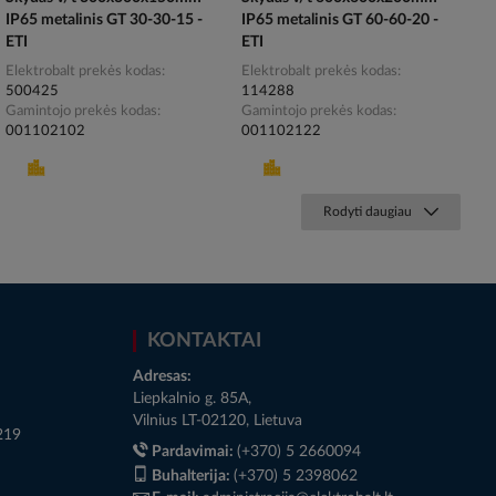
IP65 metalinis GT 30-30-15 -
IP65 metalinis GT 60-60-20 -
ETI
ETI
Elektrobalt prekės kodas
Elektrobalt prekės kodas
500425
114288
Gamintojo prekės kodas
Gamintojo prekės kodas
001102102
001102122
Rodyti daugiau
KONTAKTAI
Adresas:
Liepkalnio g. 85A,
Vilnius LT-02120, Lietuva
219
Pardavimai:
(+370) 5 2660094
Buhalterija:
(+370) 5 2398062