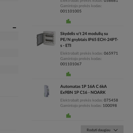
Elektrobalt prekės kodas
058681
Gamintojo prekės kodas
001101005
Skydelis v/t 24 modulių su
PE/N gnybtais IP65 ECH-24PT-
s - ETI
Elektrobalt prekės kodas
065971
Gamintojo prekės kodas
001101067
Automatas 1P 16A C 6kA
Ex9BN 1P C16 - NOARK
Elektrobalt prekės kodas
075458
Gamintojo prekės kodas
100098
Rodyti daugiau