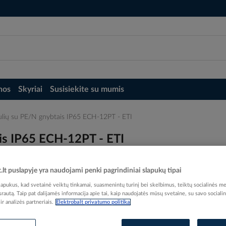
nos
Skyriai
Susisiekite su mumis
ulių su PE/N gnybtais IP65 ECH-12PT - ETI
is IP65 ECH-12PT - ETI
t.lt puslapyje yra naudojami penki pagrindiniai slapukų tipai
pukus, kad svetainė veiktų tinkamai, suasmenintų turinį bei skelbimus, teiktų socialinės me
 srautą. Taip pat dalijamės informacija apie tai, kaip naudojatės mūsų svetaine, su savo sociali
Elektrobalt prekės kodas
r analizės partneriais.
Elektrobalt privatumo politika
EAN kodas
38388
Gamintojo prekės kodas
0