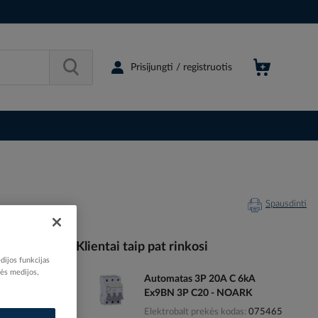
Prisijungti / registruotis
Spausdinti
Klientai taip pat rinkosi
dijos funkcijas
nės medijos,
Automatas 3P 20A C 6kA
065970
Ex9BN 3P C20 - NOARK
95551751
Elektrobalt prekės kodas
075465
01101062