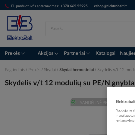
Skip
El. parduotuvės aptarnavimas:
+370 665 55995
|
eshop@elektrobalt.lt
to
Content
Prekės
Akcijos
Partneriai
Katalogai
Naujie
Pagrindinis
Prekės
Skydai
Skydai hermetiniai
Skydelis v/t 12 mod
Skydelis v/t 12 modulių su PE/N gnybta
Elektrobal
Skip
Naudojame sla
to
ir analizuotų
reklamavimo i
the
end
of