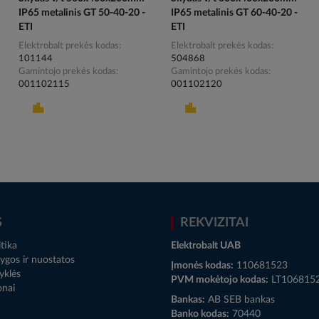
IP65 metalinis GT 50-40-20 -
IP65 metalinis GT 60-40-20 -
ETI
ETI
Elektrobalt prekės kodas
Elektrobalt prekės kodas
101144
504868
Gamintojo prekės kodas
Gamintojo prekės kodas
001102115
001102120
S
REKVIZITAI
tika
Elektrobalt UAB
ygos ir nuostatos
Įmonės kodas:
110681523
yklės
PVM mokėtojo kodas:
LT106815
onai
Bankas:
AB SEB bankas
Banko kodas:
70440