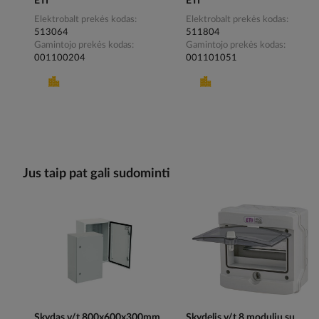
ETI
ETI
Elektrobalt prekės kodas
Elektrobalt prekės kodas
513064
511804
Gamintojo prekės kodas
Gamintojo prekės kodas
001100204
001101051
Jus taip pat gali sudominti
Skydas v/t 800x600x300mm
Skydelis v/t 8 modulių su