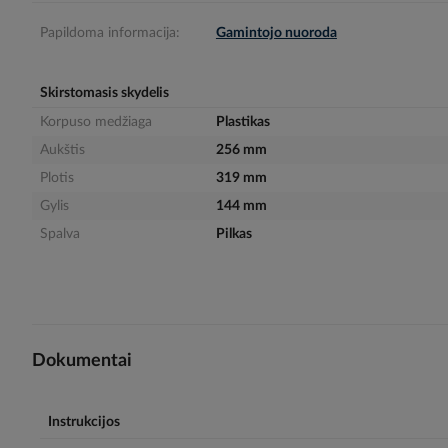
gallery
Papildoma informacija:
Gamintojo nuoroda
Skirstomasis skydelis
Korpuso medžiaga
Plastikas
Aukštis
256 mm
Plotis
319 mm
Gylis
144 mm
Spalva
Pilkas
Dokumentai
Instrukcijos