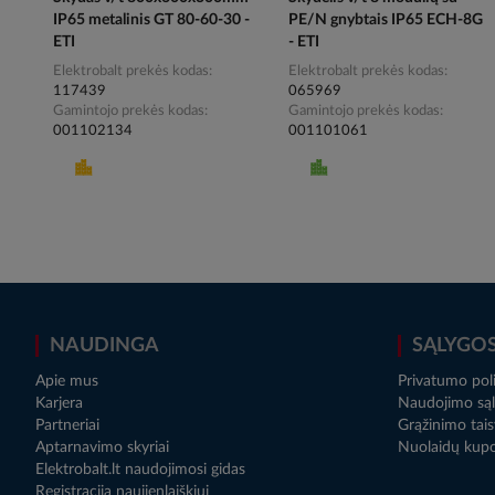
IP65 metalinis GT 80-60-30 -
PE/N gnybtais IP65 ECH-8G
ETI
- ETI
Elektrobalt prekės kodas
Elektrobalt prekės kodas
117439
065969
Gamintojo prekės kodas
Gamintojo prekės kodas
001102134
001101061
NAUDINGA
SĄLYGO
Apie mus
Privatumo poli
Karjera
Naudojimo sąl
Partneriai
Grąžinimo tais
Aptarnavimo skyriai
Nuolaidų kup
Elektrobalt.lt naudojimosi gidas
Registracija naujienlaiškiui