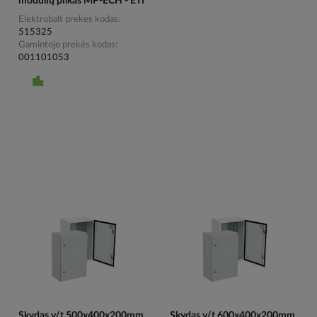
modulių pilkas MP-ECH - ETI
Elektrobalt prekės kodas
515325
Gamintojo prekės kodas
001101053
Skydas v/t 500x400x200mm
Skydas v/t 600x400x200mm