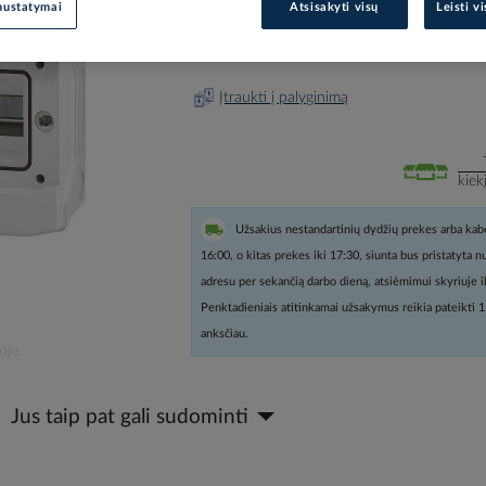
nustatymai
Atsisakyti visų
Leisti v
Prisijunkite, norėdami pamatyt
Įtraukti į palyginimą
kiek
Užsakius nestandartinių dydžių prekes arba kabe
16:00, o kitas prekes iki 17:30, siunta bus pristatyta 
adresu per sekančią darbo dieną, atsiėmimui skyriuje i
Penktadieniais atitinkamai užsakymus reikia pateikti 1
anksčiau.
oje
Jus taip pat gali sudominti