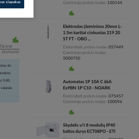
isus slapukus
Gamintojo prekės kodas
100144
i kainas
Elektrodas įžeminimo 20mm L-
1.5m karštai cinkuotas 219 20
ST FT - OBO ...
Tikrinti
Elektrobalt prekės kodas
057449
į skyriuose
Gamintojo prekės kodas
5000750
lius iki
nurodytu
ki 9:00.
Automatas 1P 10A C 6kA
Ex9BN 1P C10 - NOARK
 valanda
Elektrobalt prekės kodas
075457
Gamintojo prekės kodas
100096
Skydelis v/t 8 modulių IP40
baltos durys ECT08PO - ETI