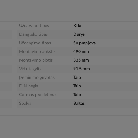
Uždarymo tipas
Kita
Dangtelio tipas
Durys
Uždengimo tipas
Su prapjova
Montavimo aukštis
490 mm
Montavimo plotis
335 mm
Vidinis gylis
91.5 mm
Įžeminimo gnybtas
Taip
DIN bėgis
Taip
Galimas praplėtimas
Taip
Spalva
Baltas