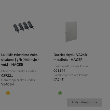
Laikiklis tvirtinimo Volta
Durelės skydui VA24B
skydams į g/k [rinkinyje 4
metalinės - HAGER
vnt.] – HAGER
Elektrobalt prekės kodas
001144
Elektrobalt prekės kodas
Gamintojo prekės kodas
059221
VA24T
Gamintojo prekės kodas
VZ405N
Rodyti daugiau