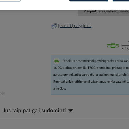
Prisijunkite, norėdami pamatyt
Įtraukti į palyginimą
kiek
Užsakius nestandartinių dydžių prekes arba kabe
16:00, o kitas prekes iki 17:30, siunta bus pristatyta 
adresu per sekančią darbo dieną, atsiėmimui skyriuje i
Penktadieniais atitinkamai užsakymus reikia pateikti 1
anksčiau.
oje
Jus taip pat gali sudominti