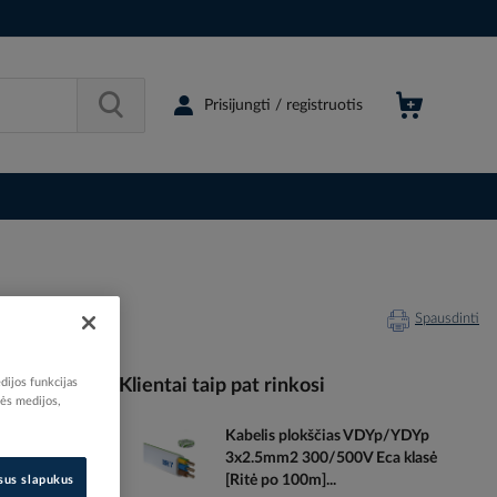
Prisijungti / registruotis
Spausdinti
dijos funkcijas
Klientai taip pat rinkosi
nės medijos,
Kabelis plokščias VDYp/YDYp
000196
3x2.5mm2 300/500V Eca klasė
16614390
[Ritė po 100m]...
isus slapukus
VU24NE