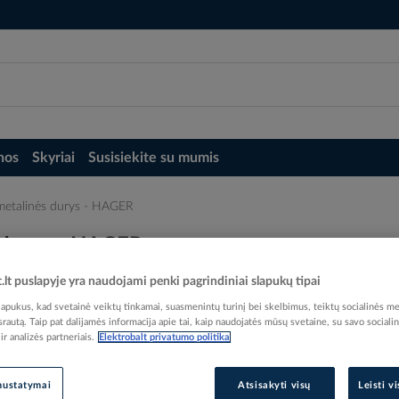
nos
Skyriai
Susisiekite su mumis
 metalinės durys - HAGER
s durys - HAGER
t.lt puslapyje yra naudojami penki pagrindiniai slapukų tipai
pukus, kad svetainė veiktų tinkamai, suasmenintų turinį bei skelbimus, teiktų socialinės me
 srautą. Taip pat dalijamės informacija apie tai, kaip naudojatės mūsų svetaine, su savo sociali
r analizės partneriais.
Elektrobalt privatumo politika
Elektrobalt prekės kodas
EAN kodas
32506
nustatymai
Atsisakyti visų
Leisti v
Gamintojo prekės kodas