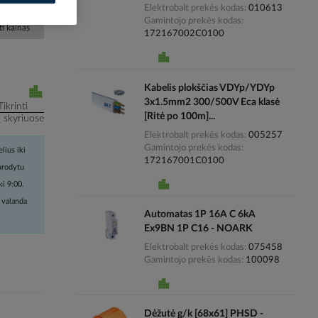
Elektrobalt prekės kodas
010613
Gamintojo prekės kodas
i kainas
172167002C0100
Kabelis plokščias VDYp/YDYp
3x1.5mm2 300/500V Eca klasė
Tikrinti
[Ritė po 100m]...
į skyriuose
Elektrobalt prekės kodas
005257
Gamintojo prekės kodas
lius iki
172167001C0100
nurodytu
ki 9:00.
 valanda
Automatas 1P 16A C 6kA
Ex9BN 1P C16 - NOARK
Elektrobalt prekės kodas
075458
Gamintojo prekės kodas
100098
Dėžutė g/k [68x61] PHSD -