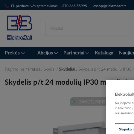
Skip
El. parduotuvės aptarnavimas:
+370 665 55995
|
eshop@elektrobalt.lt
to
Content
Prekės
Akcijos
Partneriai
Katalogai
Naujie
Pagrindinis
Prekės
Skydai
Skydeliai
Skydelis p/t 24 modulių IP30
Skydelis p/t 24 modulių IP30 metalinė
Elektrobal
Naudojame sla
ir analizuotų
Skip
reklamavimo i
to
the
end
Slapukų 
of