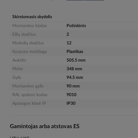
gallery
Skirstomasis skydelis
Montavimo būdas
Potinkinis
Eilių skaičius
2
Modulių skaičius
12
Korpuso medžiaga
Plastikas
Aukštis
505.5 mm
Plotis
348 mm
Gylis
94.5 mm
Montavimo gylis
90 mm
RAL spalvos kodas
9010
Apsaugos klasė IP
IP30
Gamintojas arba atstovas ES