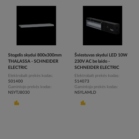
Stogelis skydui 800x300mm
Šviestuvas skydui LED 10W
THALASSA - SCHNEIDER
230V AC be laido -
ELECTRIC
SCHNEIDER ELECTRIC
Elektrobalt prekės kodas
Elektrobalt prekės kodas
501400
514073
Gamintojo prekės kodas
Gamintojo prekės kodas
NSYTJ8030
NSYLAMLD