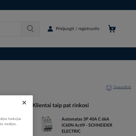
Prisijungti / registruotis
Spausdinti
Klientai taip pat rinkosi
dijos funkcijas
Automatas 3P 40A C 6kA
200493
nės medijos,
iC60N Acti9 - SCHNEIDER
80158841
ELECTRIC
S3D8830P