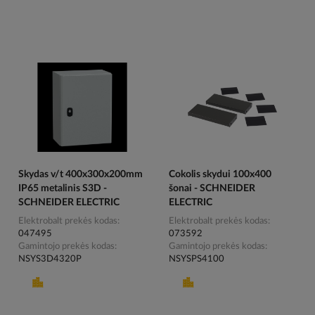
Skydas v/t 400x300x200mm
Cokolis skydui 100x400
IP65 metalinis S3D -
šonai - SCHNEIDER
SCHNEIDER ELECTRIC
ELECTRIC
Elektrobalt prekės kodas
Elektrobalt prekės kodas
047495
073592
Gamintojo prekės kodas
Gamintojo prekės kodas
NSYS3D4320P
NSYSPS4100