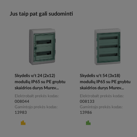
Jus taip pat gali sudominti
Skydelis v/t 24 (2x12)
Skydelis v/t 54 (3x18)
modulių IP65 su PE gnybtu
modulių IP65 su PE gnybtu
skaidrios durys Murev...
skaidrios durys Murev...
Elektrobalt prekės kodas
Elektrobalt prekės kodas
008044
008133
Gamintojo prekės kodas
Gamintojo prekės kodas
13983
13986