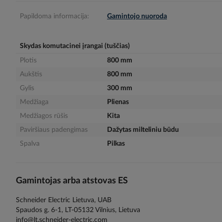
gallery
Papildoma informacija:
Gamintojo nuoroda
Skydas komutacinei įrangai (tuščias)
Plotis
800 mm
Aukštis
800 mm
Gylis
300 mm
Medžiaga
Plienas
Medžiagos rūšis
Kita
Paviršiaus padengimas
Dažytas milteliniu būdu
Spalva
Pilkas
Gamintojas arba atstovas ES
Schneider Electric Lietuva, UAB
Spaudos g. 6-1, LT-05132 Vilnius, Lietuva
info@lt.schneider-electric.com