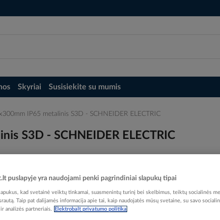
nos
Skyriai
Susisiekite su mumis
0x300mm IP65 metalinis S3D - SCHNEIDER ELECTRIC
inis S3D - SCHNEIDER ELECTRIC
t.lt puslapyje yra naudojami penki pagrindiniai slapukų tipai
pukus, kad svetainė veiktų tinkamai, suasmenintų turinį bei skelbimus, teiktų socialinės me
Elektrobalt prekės kodas
 srautą. Taip pat dalijamės informacija apie tai, kaip naudojatės mūsų svetaine, su savo sociali
EAN kodas
36064
r analizės partneriais.
Elektrobalt privatumo politika
Gamintojo prekės kodas
NSY