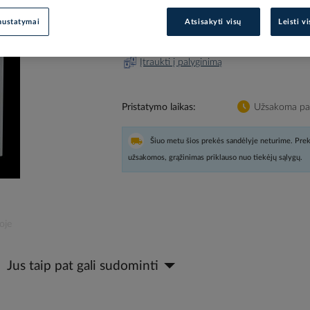
nustatymai
Atsisakyti visų
Leisti v
Prisijunkite, norėdami pamatyt
Įtraukti į palyginimą
Pristatymo laikas
Užsakoma pag
Šiuo metu šios prekės sandėlyje neturime. Prek
užsakomos, grąžinimas priklauso nuo tiekėjų sąlygų.
oje
Jus taip pat gali sudominti