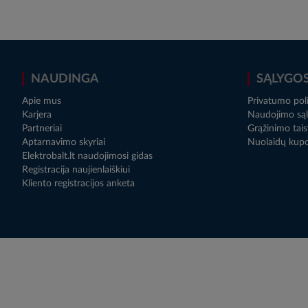
NAUDINGA
SĄLYGO
Apie mus
Privatumo poli
Karjera
Naudojimo sąl
Partneriai
Grąžinimo tais
Aptarnavimo skyriai
Nuolaidų kup
Elektrobalt.lt naudojimosi gidas
Registracija naujienlaiškiui
Kliento registracijos anketa