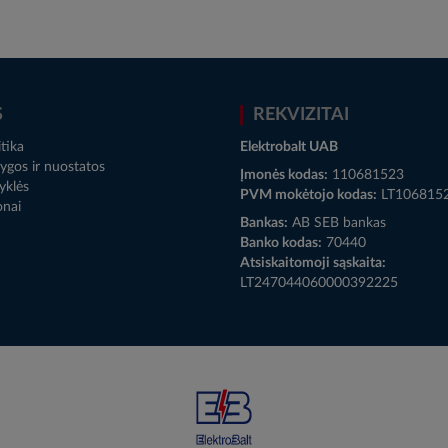
S
REKVIZITAI
tika
Elektrobalt UAB
ygos ir nuostatos
Įmonės kodas:
110681523
yklės
PVM mokėtojo kodas:
LT106815
onai
Bankas:
AB SEB bankas
Banko kodas:
70440
Atsiskaitomoji sąskaita:
LT247044060000392225