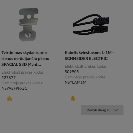
Tvirtinimas skydams prie
Kabelis šviestuvams L-1M -
sienos nerūdijančio plieno
SCHNEIDER ELECTRIC
SPACIAL S3D (4vnt....
Elektrobalt prekės kodas
509905
Elektrobalt prekės kodas
Gamintojo prekės kodas
527877
NSYLAM1M
Gamintojo prekės kodas
NSYAEFPFXSC
Rodyti daugiau