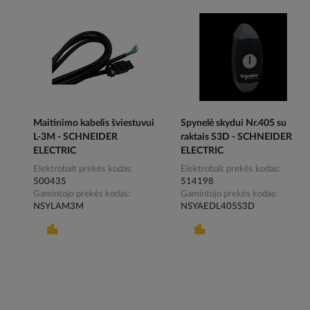
Maitinimo kabelis šviestuvui
Spynelė skydui Nr.405 su
L-3M - SCHNEIDER
raktais S3D - SCHNEIDER
ELECTRIC
ELECTRIC
Elektrobalt prekės kodas
Elektrobalt prekės kodas
500435
514198
Gamintojo prekės kodas
Gamintojo prekės kodas
NSYLAM3M
NSYAEDL405S3D