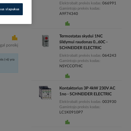
Elektrobalt prekės kodas
066991
Gamintojo prekės kodas
isus slapukus
i kainas
A9F74340
Termostatas skydui 1NC
šildymui raudonas 0...60C -
al poreikį
SCHNEIDER ELECTRIC
Elektrobalt prekės kodas
064243
ės (-ė) yra
Gamintojo prekės kodas
NSYCCOTHC
Kontaktorius 3P 4kW 230V AC
1no - SCHNEIDER ELECTRIC
Elektrobalt prekės kodas
003930
Gamintojo prekės kodas
LC1K0910P7