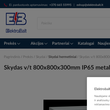
Skip
El. parduotuvės aptarnavimas:
+370 665 55995
|
eshop@elektrobalt.lt
to
Content
Prekės
Akcijos
Partneriai
Katalogai
Naujie
Pagrindinis
Prekės
Skydai
Skydai hermetiniai
Skydas v/t 800x80
Skydas v/t 800x800x300mm IP65 metal
Elektrobal
Skip
to
Naudojame sla
the
ir analizuotų
end
reklamavimo i
of