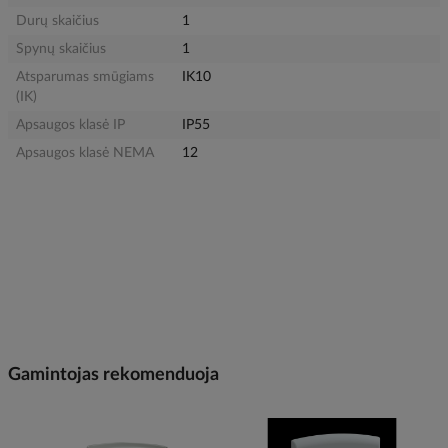
Durų skaičius
1
Spynų skaičius
1
Atsparumas smūgiams
IK10
(IK)
Apsaugos klasė IP
IP55
Apsaugos klasė NEMA
12
Gamintojas rekomenduoja