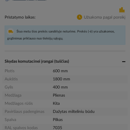
Pristatymo laikas
Užsakoma pagal poreikį
Šiuo metu šios prekės sandėlyje neturime. Prekės (-ė) yra užsakomos,
grąžinimas priklauso nuo tiekėjų sąlygų.
Skydas komutacinei įrangai (tuščias)
Plotis
600 mm
Aukštis
1800 mm
Gylis
400 mm
Medžiaga
Plienas
Medžiagos rūšis
Kita
Paviršiaus padengimas
Dažytas milteliniu būdu
Spalva
Pilkas
RAL spalvos kodas
7035