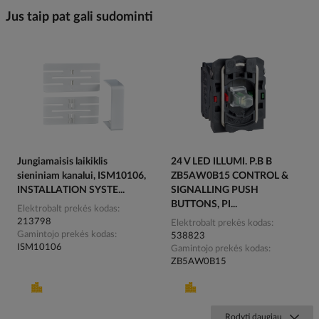
Jus taip pat gali sudominti
Jungiamaisis laikiklis
24 V LED ILLUMI. P.B B
sieniniam kanalui, ISM10106,
ZB5AW0B15 CONTROL &
INSTALLATION SYSTE...
SIGNALLING PUSH
BUTTONS, PI...
Elektrobalt prekės kodas
213798
Elektrobalt prekės kodas
Gamintojo prekės kodas
538823
ISM10106
Gamintojo prekės kodas
ZB5AW0B15
Rodyti daugiau