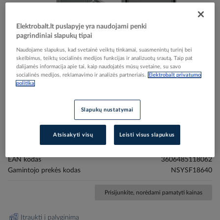
Elektrobalt.lt puslapyje yra naudojami penki
pagrindiniai slapukų tipai
Skip
Reali prekė gali skirtis nuo pavaizduotos nuotraukoje
Naudojame slapukus, kad svetainė veiktų tinkamai, suasmenintų turinį bei
to
skelbimus, teiktų socialinės medijos funkcijas ir analizuotų srautą. Taip pat
Skydas komutacinei įrangai (tuščias), NSYSF18640,
dalijamės informacija apie tai, kaip naudojatės mūsų svetaine, su savo
the
socialinės medijos, reklamavimo ir analizės partneriais.
Elektrobalt privatumo
beginning
UNIVERSAL ENCLOSURES SYSTEMS, FLOOR
politika
of
STANDING STEEL & STAINLESS STEEL UNIV ENC,
the
SPACIAL SF - SCHNEIDER ELECTRIC (pavadinimas
images
Slapukų nustatymai
tikslinamas)
gallery
Atsisakyti visų
Leisti visus slapukus
Elektrobalt prekės kodas
213855
EAN kodas
3606485118062
Gamintojo prekės kodas
NSYSF18640
Prisijunkite, norėdami pamatyti kainas
Įtraukti į palyginimą