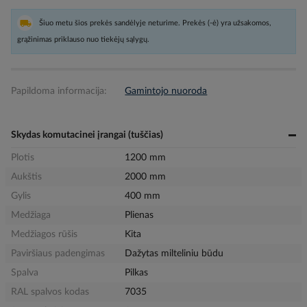
Šiuo metu šios prekės sandėlyje neturime. Prekės (-ė) yra užsakomos,
grąžinimas priklauso nuo tiekėjų sąlygų.
Papildoma informacija:
Gamintojo nuoroda
Skydas komutacinei įrangai (tuščias)
Plotis
1200 mm
Aukštis
2000 mm
Gylis
400 mm
Medžiaga
Plienas
Medžiagos rūšis
Kita
Paviršiaus padengimas
Dažytas milteliniu būdu
Spalva
Pilkas
RAL spalvos kodas
7035