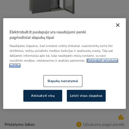
Skip
Reali prekė gali skirtis nuo pavaizduotos nuotraukoje
Elektrobalt.lt puslapyje yra naudojami penki
to
pagrindiniai slapukų tipai
Skydas 2000x1200x400mm su montažine plokšte
the
beginning
Naudojame slapukus, kad svetainė veiktų tinkamai, suasmenintų turinį bei
IP55 VX 8204.000 - RITTAL
skelbimus, teiktų socialinės medijos funkcijas ir analizuotų srautą. Taip pat
of
dalijamės informacija apie tai, kaip naudojatės mūsų svetaine, su savo
the
socialinės medijos, reklamavimo ir analizės partneriais.
Elektrobalt privatumo
images
Elektrobalt prekės kodas
128200
politika
gallery
EAN kodas
4028177813649
Gamintojo prekės kodas
8204000
Slapukų nustatymai
Prisijunkite, norėdami pamatyti kainas
Atsisakyti visų
Leisti visus slapukus
Įtraukti į palyginimą
Pristatymo laikas
Užsakoma pagal poreikį