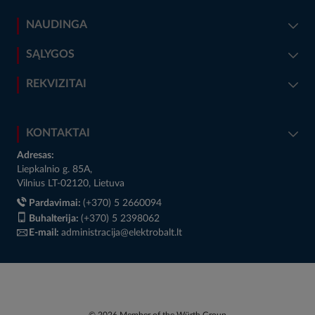
NAUDINGA
SĄLYGOS
REKVIZITAI
KONTAKTAI
Adresas:
Liepkalnio g. 85A,
Vilnius LT-02120, Lietuva
Pardavimai:
(+370) 5 2660094
Buhalterija:
(+370) 5 2398062
E-mail:
administracija@elektrobalt.lt
© 2026 Member of the Würth Group