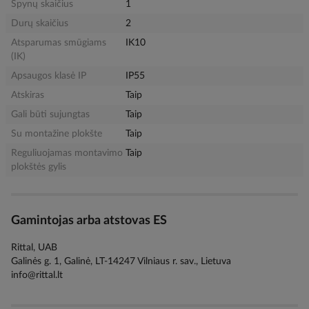
Spynų skaičius
1
Durų skaičius
2
Atsparumas smūgiams
IK10
(IK)
Apsaugos klasė IP
IP55
Atskiras
Taip
Gali būti sujungtas
Taip
Su montažine plokšte
Taip
Reguliuojamas montavimo
Taip
plokštės gylis
Gamintojas arba atstovas ES
Rittal, UAB
Galinės g. 1, Galinė, LT-14247 Vilniaus r. sav., Lietuva
info@rittal.lt