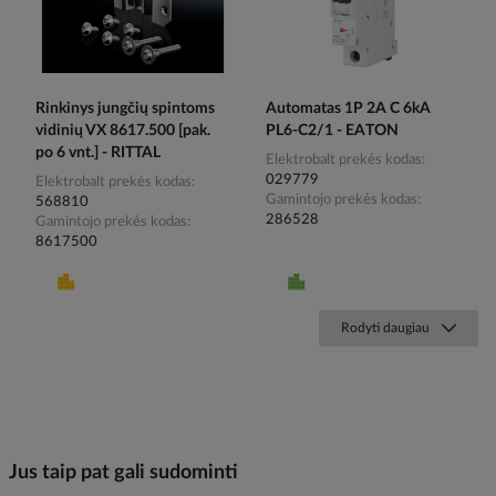
Rinkinys jungčių spintoms
Automatas 1P 2A C 6kA
vidinių VX 8617.500 [pak.
PL6-C2/1 - EATON
po 6 vnt.] - RITTAL
Elektrobalt prekės kodas
029779
Elektrobalt prekės kodas
Gamintojo prekės kodas
568810
286528
Gamintojo prekės kodas
8617500
Rodyti daugiau
Jus taip pat gali sudominti