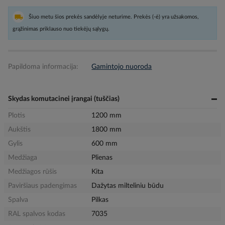
Šiuo metu šios prekės sandėlyje neturime. Prekės (-ė) yra užsakomos,
grąžinimas priklauso nuo tiekėjų sąlygų.
Papildoma informacija:
Gamintojo nuoroda
Skydas komutacinei įrangai (tuščias)
Plotis
1200 mm
Aukštis
1800 mm
Gylis
600 mm
Medžiaga
Plienas
Medžiagos rūšis
Kita
Paviršiaus padengimas
Dažytas milteliniu būdu
Spalva
Pilkas
RAL spalvos kodas
7035