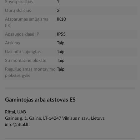
Spynų skaičius
1
Durų skaičius
2
Atsparumas smūgiams
IK10
(IK)
Apsaugos klasė IP
IP55
Atskiras
Taip
Gali būti sujungtas
Taip
Su montažine plokšte
Taip
Reguliuojamas montavimo
Taip
plokštės gylis
Gamintojas arba atstovas ES
Rittal, UAB
Galinės g. 1, Galinė, LT-14247 Vilniaus r. sav., Lietuva
info@rittal.lt