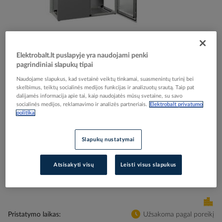
Skip
Reali prekė gali skirtis nuo pavaizduotos nuotraukoje
Elektrobalt.lt puslapyje yra naudojami penki
to
pagrindiniai slapukų tipai
Skydas 1800x1200x600mm su montažine plokšte
the
beginning
Naudojame slapukus, kad svetainė veiktų tinkamai, suasmenintų turinį bei
dviejų durų IP55 VX 8286.000 - RITTAL
skelbimus, teiktų socialinės medijos funkcijas ir analizuotų srautą. Taip pat
of
dalijamės informacija apie tai, kaip naudojatės mūsų svetaine, su savo
the
socialinės medijos, reklamavimo ir analizės partneriais.
Elektrobalt privatumo
images
Elektrobalt prekės kodas
200837
politika
gallery
EAN kodas
4028177813663
Gamintojo prekės kodas
8286000
Slapukų nustatymai
Prisijunkite, norėdami pamatyti kainas
Atsisakyti visų
Leisti visus slapukus
Įtraukti į palyginimą
Pristatymo laikas
Užsakoma pagal poreikį