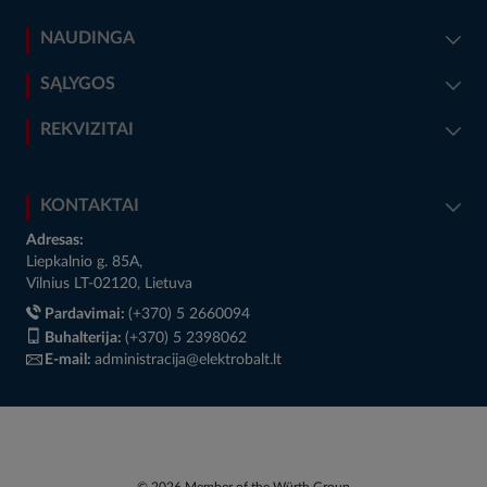
NAUDINGA
SĄLYGOS
REKVIZITAI
KONTAKTAI
Adresas:
Liepkalnio g. 85A,
Vilnius LT-02120, Lietuva
Pardavimai:
(+370) 5 2660094
Buhalterija:
(+370) 5 2398062
E-mail:
administracija@elektrobalt.lt
© 2026 Member of the Würth Group