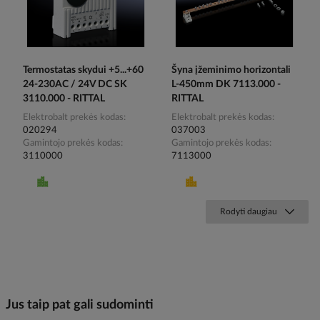
Termostatas skydui +5...+60
Šyna įžeminimo horizontali
24-230AC / 24V DC SK
L-450mm DK 7113.000 -
3110.000 - RITTAL
RITTAL
Elektrobalt prekės kodas
Elektrobalt prekės kodas
020294
037003
Gamintojo prekės kodas
Gamintojo prekės kodas
3110000
7113000
Rodyti daugiau
Jus taip pat gali sudominti