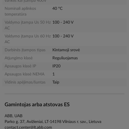
variklis kai įtampa 400V
Nominali aplinkos
40 °C
temperatūra
Valdymo įtampa Us 50 Hz
100 - 240 V
AC
Valdymo įtampa Us 60 Hz
100 - 240 V
AC
Darbinės įtampos tipas
Kintamoji srovė
Atjungimo klasė
Reguliuojamas
Apsaugos klasė IP
IP20
Apsaugos klasė NEMA
1
Vidinis apėjimas/šuntas
Taip
Gamintojas arba atstovas ES
ABB, UAB
Parko g. 37, Avižieniai, LT-14198 Vilniaus r. sav., Lietuva
contact.center@lt.abb.com