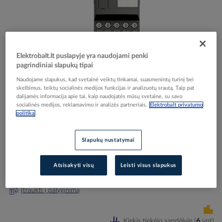
Elektrobalt.lt puslapyje yra naudojami penki
Skip
Reali prekė gali skirtis nuo pavaizduotos nuotraukoje
pagrindiniai slapukų tipai
to
Sklandaus paleidimo įrenginys 5.5kW 12A PSR12-
the
Naudojame slapukus, kad svetainė veiktų tinkamai, suasmenintų turinį bei
beginning
600-70 - ABB
skelbimus, teiktų socialinės medijos funkcijas ir analizuotų srautą. Taip pat
of
dalijamės informacija apie tai, kaip naudojatės mūsų svetaine, su savo
socialinės medijos, reklamavimo ir analizės partneriais.
Elektrobalt privatumo
the
politika
images
Elektrobalt prekės kodas
051718
gallery
EAN kodas
7320500338247
Slapukų nustatymai
Gamintojo prekės kodas
1SFA896106R7000
Prisijunkite, norėdami pamatyti kainas
Atsisakyti visų
Leisti visus slapukus
Įtraukti į palyginimą
Kiekis tiekėjo sandėlyje
(
6
vnt
)