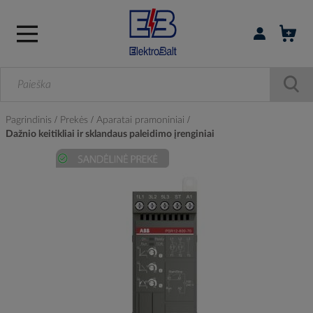
Prisijungti / r
Pagrindinis
Prekės
Aparatai pramoniniai
Dažnio keitikliai ir sklandaus paleidimo įrenginiai
Skip
to
the
end
of
the
images
gallery