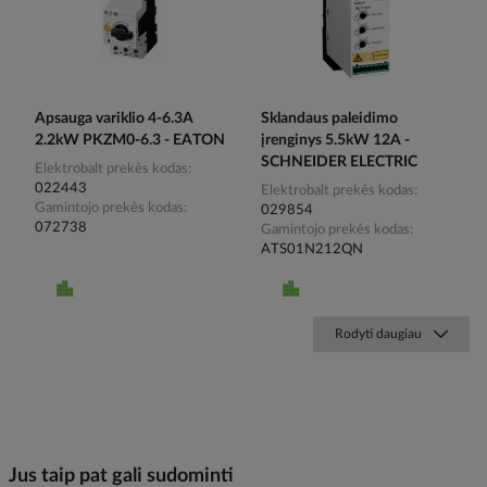
Apsauga variklio 4-6.3A
Sklandaus paleidimo
2.2kW PKZM0-6.3 - EATON
įrenginys 5.5kW 12A -
SCHNEIDER ELECTRIC
Elektrobalt prekės kodas
022443
Elektrobalt prekės kodas
Gamintojo prekės kodas
029854
072738
Gamintojo prekės kodas
ATS01N212QN
Rodyti daugiau
Jus taip pat gali sudominti