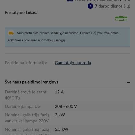
7
darbo dienos (-ų)
Pristatymo laikas
Šiuo metu šios prekės sandėlyje neturime. Prekės (-ė) yra užsakomos,
grąžinimas priklauso nuo tiekėjų sąlygų.
Papildoma informacija:
Gamintojo nuoroda
Švelnaus paleidimo įrenginys
Darbinė srovė Ie esant
12 A
40°C Tu
Darbinė įtampa Ue
208 - 600 V
Nominali galia trijų fazių
3 kW
variklis kai įtampa 230V
Nominali galia trijų fazių
5.5 kW