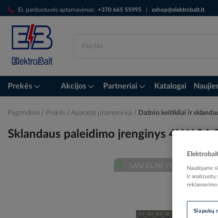
Skip
El. parduotuvės aptarnavimas:
+370 665 55995
|
eshop@elektrobalt.lt
to
Content
Prekės
Akcijos
Partneriai
Katalogai
Naujie
Pagrindinis
Prekės
Aparatai pramoniniai
Dažnio keitikliai ir skland
Sklandaus paleidimo įrenginys 4kW 9A
Elektrobal
Naudojame sla
Skip
ir analizuotų
reklamavimo i
to
the
end
Slapukų 
of