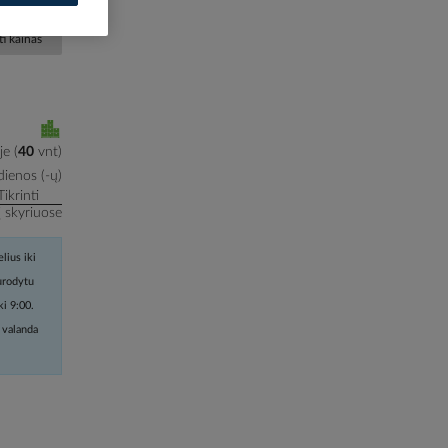
i kainas
je
(
40
vnt
)
ienos (-ų)
Tikrinti
į skyriuose
lius iki
nurodytu
ki 9:00.
 valanda