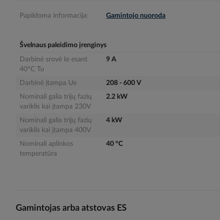
gallery
Papildoma informacija:
Gamintojo nuoroda
Švelnaus paleidimo įrenginys
Darbinė srovė Ie esant
9 A
40°C Tu
Darbinė įtampa Ue
208 - 600 V
Nominali galia trijų fazių
2.2 kW
variklis kai įtampa 230V
Nominali galia trijų fazių
4 kW
variklis kai įtampa 400V
Nominali aplinkos
40 °C
temperatūra
Gamintojas arba atstovas ES