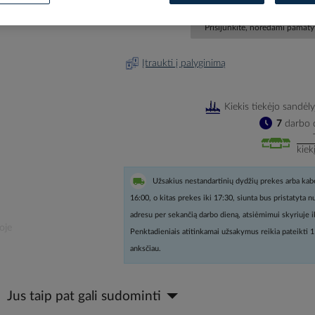
Prisijunkite, norėdami pamatyt
Įtraukti į palyginimą
Kiekis tiekėjo sandėly
7
darbo d
kiek
Užsakius nestandartinių dydžių prekes arba kabe
16:00, o kitas prekes iki 17:30, siunta bus pristatyta 
adresu per sekančią darbo dieną, atsiėmimui skyriuje i
oje
Penktadieniais atitinkamai užsakymus reikia pateikti 1
anksčiau.
Jus taip pat gali sudominti