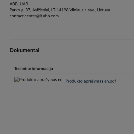
ABB, UAB
Parko g. 37, Avižieniai, LT-14198 Vilniaus r. sav., Lietuva
contact.center@lt.abb.com
Dokumentai
Techninė informacija
Produkto aprašymas en.pdf