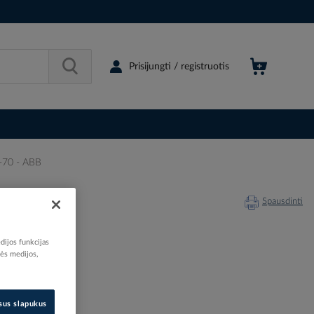
Prisijungti / registruotis
-70 - ABB
Spausdinti
dijos funkcijas
nės medijos,
051719
00338223
isus slapukus
105R7000