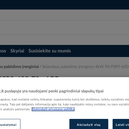
nos
Skyriai
Susisiekite su mumis
aus paleidimo įrenginiai
Sklandaus paleidimo įrenginys 4kW 9A PSR9-600
 PSR9-600-70 - ABB
t.lt puslapyje yra naudojami penki pagrindiniai slapukų tipai
pukus, kad svetainė veiktų tinkamai, suasmenintų turinį bei skelbimus, teiktų socialinės me
 srautą. Taip pat dalijamės informacija apie tai, kaip naudojatės mūsų svetaine, su savo sociali
r analizės partneriais.
Elektrobalt privatumo politika
Elektrobalt prekės kodas
EAN kodas
73205
nustatymai
Atsisakyti visų
Leisti v
Gamintojo prekės kodas
1SFA896