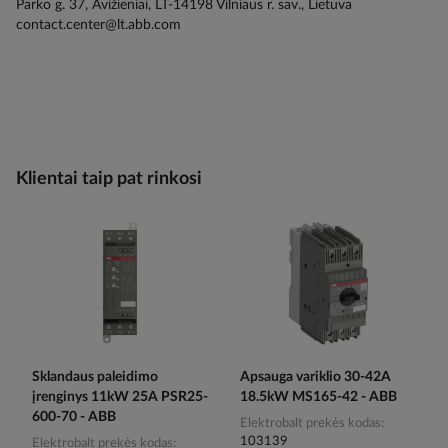
Parko g. 37, Avižieniai, LT-14198 Vilniaus r. sav., Lietuva
contact.center@lt.abb.com
Klientai taip pat rinkosi
Sklandaus paleidimo
Apsauga variklio 30-42A
įrenginys 11kW 25A PSR25-
18.5kW MS165-42 - ABB
600-70 - ABB
Elektrobalt prekės kodas
103139
Elektrobalt prekės kodas