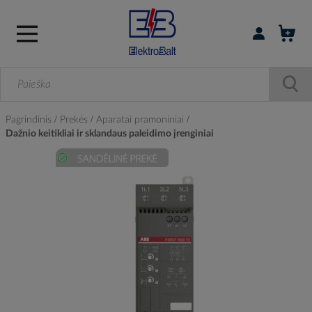
Prisijungti / r
Pagrindinis
Prekės
Aparatai pramoniniai
Dažnio keitikliai ir sklandaus paleidimo įrenginiai
Skip
to
the
end
of
the
images
gallery