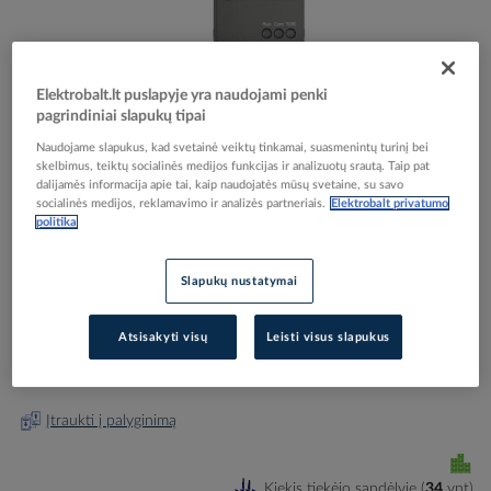
Elektrobalt.lt puslapyje yra naudojami penki
pagrindiniai slapukų tipai
Skip
Reali prekė gali skirtis nuo pavaizduotos nuotraukoje
to
Naudojame slapukus, kad svetainė veiktų tinkamai, suasmenintų turinį bei
Sklandaus paleidimo įrenginys 18.5kW 37A PSR37-
skelbimus, teiktų socialinės medijos funkcijas ir analizuotų srautą. Taip pat
the
dalijamės informacija apie tai, kaip naudojatės mūsų svetaine, su savo
beginning
600-70 - ABB
socialinės medijos, reklamavimo ir analizės partneriais.
Elektrobalt privatumo
of
politika
the
images
Elektrobalt prekės kodas
076439
gallery
Slapukų nustatymai
EAN kodas
7320500338322
Gamintojo prekės kodas
1SFA896110R7000
Atsisakyti visų
Leisti visus slapukus
Prisijunkite, norėdami pamatyti kainas
Įtraukti į palyginimą
Kiekis tiekėjo sandėlyje
(
34
vnt
)