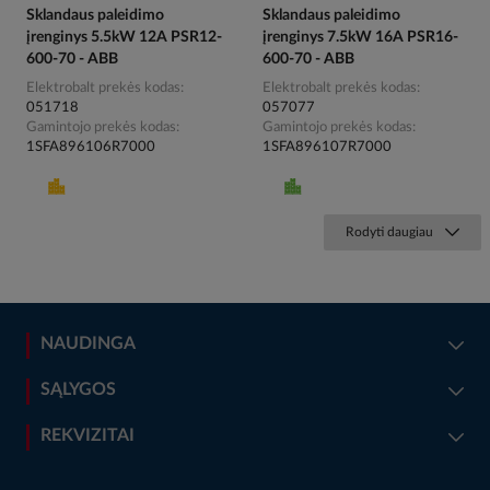
Sklandaus paleidimo
Sklandaus paleidimo
įrenginys 5.5kW 12A PSR12-
įrenginys 7.5kW 16A PSR16-
600-70 - ABB
600-70 - ABB
Elektrobalt prekės kodas
Elektrobalt prekės kodas
051718
057077
Gamintojo prekės kodas
Gamintojo prekės kodas
1SFA896106R7000
1SFA896107R7000
Rodyti daugiau
NAUDINGA
SĄLYGOS
REKVIZITAI