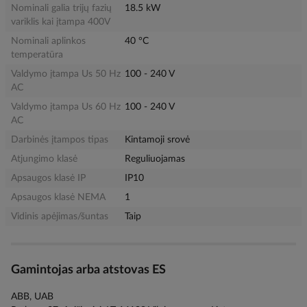
Nominali galia trijų fazių
18.5 kW
variklis kai įtampa 400V
Nominali aplinkos
40 °C
temperatūra
Valdymo įtampa Us 50 Hz
100 - 240 V
AC
Valdymo įtampa Us 60 Hz
100 - 240 V
AC
Darbinės įtampos tipas
Kintamoji srovė
Atjungimo klasė
Reguliuojamas
Apsaugos klasė IP
IP10
Apsaugos klasė NEMA
1
Vidinis apėjimas/šuntas
Taip
Gamintojas arba atstovas ES
ABB, UAB