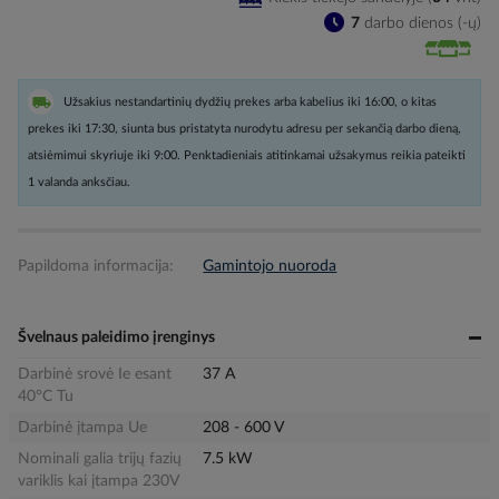
7
darbo dienos (-ų)
Užsakius nestandartinių dydžių prekes arba kabelius iki 16:00, o kitas
prekes iki 17:30, siunta bus pristatyta nurodytu adresu per sekančią darbo dieną,
atsiėmimui skyriuje iki 9:00. Penktadieniais atitinkamai užsakymus reikia pateikti
1 valanda anksčiau.
Papildoma informacija:
Gamintojo nuoroda
Švelnaus paleidimo įrenginys
Darbinė srovė Ie esant
37 A
40°C Tu
Darbinė įtampa Ue
208 - 600 V
Nominali galia trijų fazių
7.5 kW
variklis kai įtampa 230V