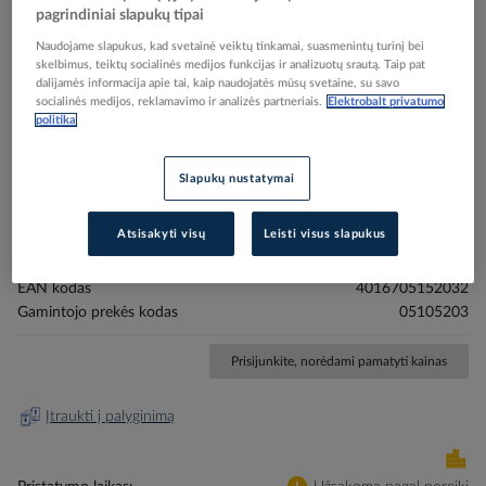
pagrindiniai slapukų tipai
Naudojame slapukus, kad svetainė veiktų tinkamai, suasmenintų turinį bei
skelbimus, teiktų socialinės medijos funkcijas ir analizuotų srautą. Taip pat
dalijamės informacija apie tai, kaip naudojatės mūsų svetaine, su savo
socialinės medijos, reklamavimo ir analizės partneriais.
Elektrobalt privatumo
politika
Skip
Reali prekė gali skirtis nuo pavaizduotos nuotraukoje
to
Skambutis v/t elektromechaninis 8V AC 85dB baltas
the
Slapukų nustatymai
beginning
PEMG5 - PROTEC
of
the
Atsisakyti visų
Leisti visus slapukus
images
Elektrobalt prekės kodas
201351
gallery
EAN kodas
4016705152032
Gamintojo prekės kodas
05105203
Prisijunkite, norėdami pamatyti kainas
Įtraukti į palyginimą