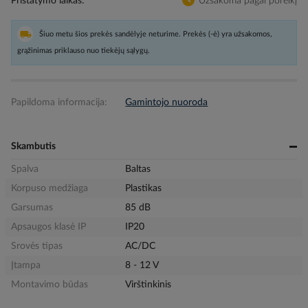
Pristatymo laikas
Užsakoma pagal poreikį
Šiuo metu šios prekės sandėlyje neturime. Prekės (-ė) yra užsakomos,
grąžinimas priklauso nuo tiekėjų sąlygų.
Papildoma informacija:
Gamintojo nuoroda
Skambutis
Spalva
Baltas
Korpuso medžiaga
Plastikas
Garsumas
85 dB
Apsaugos klasė IP
IP20
Srovės tipas
AC/DC
Įtampa
8 - 12 V
Montavimo būdas
Virštinkinis