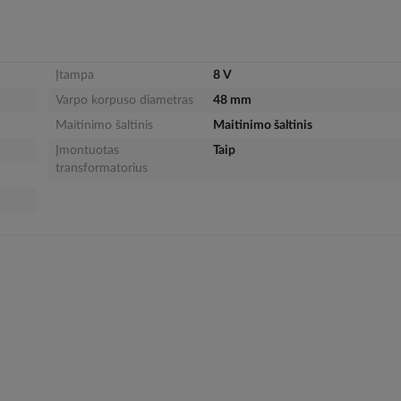
Įtampa
8 V
Varpo korpuso diametras
48 mm
Maitinimo šaltinis
Maitinimo šaltinis
Įmontuotas
Taip
transformatorius