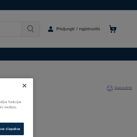
Prisijungti / registruotis
Spausdinti
dijos funkcijas
nės medijos,
201334
05151820
isus slapukus
05105182