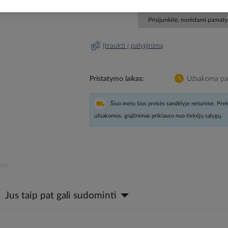
Prisijunkite, norėdami pamatyt
Įtraukti į palyginimą
Pristatymo laikas
Užsakoma pag
Šiuo metu šios prekės sandėlyje neturime. Prek
užsakomos, grąžinimas priklauso nuo tiekėjų sąlygų.
oje
Jus taip pat gali sudominti