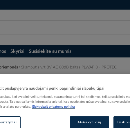
nos
Skyriai
Susisiekite su mumis
o priemonės
Skambutis v/t 8V AC 80dB baltas PLWAP 8 - PROTEC
P 8 - PROTEC
t.lt puslapyje yra naudojami penki pagrindiniai slapukų tipai
pukus, kad svetainė veiktų tinkamai, suasmenintų turinį bei skelbimus, teiktų socialinės me
 srautą. Taip pat dalijamės informacija apie tai, kaip naudojatės mūsų svetaine, su savo sociali
r analizės partneriais.
Elektrobalt privatumo politika
Elektrobalt prekės kodas
EAN kodas
40167
nustatymai
Atsisakyti visų
Leisti v
Gamintojo prekės kodas