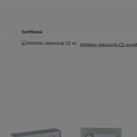
Sertifikatai
Atitikties deklaracija CE en.pd