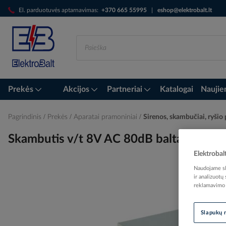
Skip
El. parduotuvės aptarnavimas:
+370 665 55995
|
eshop@elektrobalt.lt
to
Content
Prekės
Akcijos
Partneriai
Katalogai
Naujie
Pagrindinis
Prekės
Aparatai pramoniniai
Sirenos, skambučiai, ryši
Skambutis v/t 8V AC 80dB baltas PLWA
Elektrobal
Naudojame sla
ir analizuotų
Skip
reklamavimo i
to
the
Slapukų 
end
of