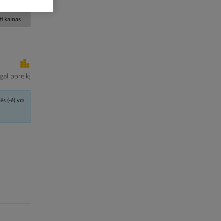
i kainas
al poreikį
ės (-ė) yra