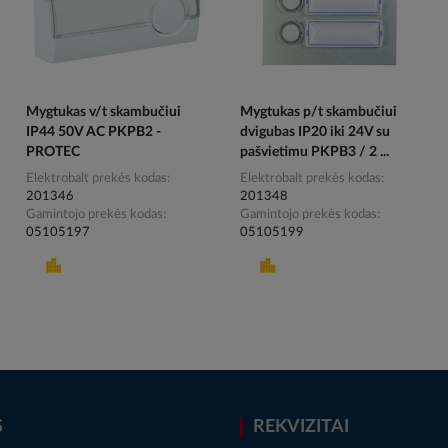
Mygtukas v/t skambučiui
Mygtukas p/t skambučiui
IP44 50V AC PKPB2 -
dvigubas IP20 iki 24V su
PROTEC
pašvietimu PKPB3 / 2 ...
Elektrobalt prekės kodas
Elektrobalt prekės kodas
201346
201348
Gamintojo prekės kodas
Gamintojo prekės kodas
05105197
05105199
S
REKVIZITAI