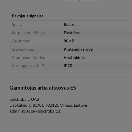
gallery
Pavojaus signalas
Spalva
Baltas
Korpuso medžiaga
Plastikas
Garsumas
80 dB
Srovės tipas
Kintamoji srovė
Montavimo būdas
Virštinkinis
Apsaugos klasė IP
IP20
Gamintojas arba atstovas ES
Elektrobalt, UAB
Liepkalnio g. 85A, LT-02120 Vilnius, Lietuva
administracija@elektrobalt.lt