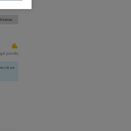
00362904
-IP24-400
i kainas
al poreikį
ės (-ė) yra