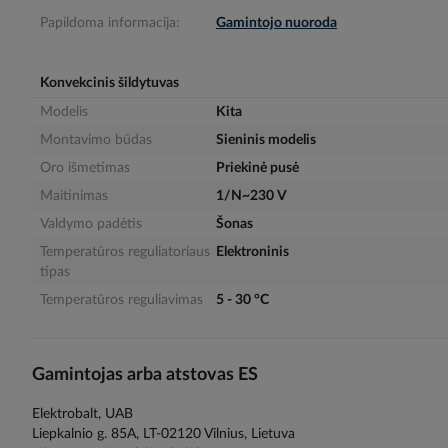
the
images
Papildoma informacija:
Gamintojo nuoroda
gallery
Konvekcinis šildytuvas
Modelis
Kita
Montavimo būdas
Sieninis modelis
Oro išmetimas
Priekinė pusė
Maitinimas
1/N~230 V
Valdymo padėtis
Šonas
Temperatūros reguliatoriaus
Elektroninis
tipas
Temperatūros reguliavimas
5 - 30 °C
Gamintojas arba atstovas ES
Elektrobalt, UAB
Liepkalnio g. 85A, LT-02120 Vilnius, Lietuva