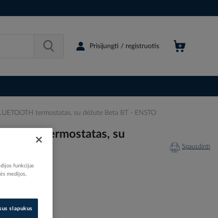
Prisijungti / registruotis
 BLUETOOTH termostatas, su dėžute Beta BT - ENSTO
ETOOTH termostatas, su
Spausdinti
dijos funkcijas
nės medijos,
528620
isus slapukus