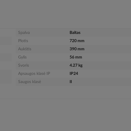
Spalva
Baltas
Plotis
720 mm
Aukštis
390 mm
Gylis
56 mm
Svoris
4.27 kg
Apsaugos klasė IP
IP24
Saugos klasė
II