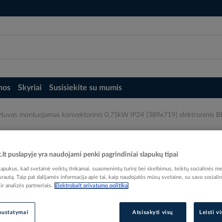
nos
Skyriai
Susisiekite su mumis
dytuvas montuojamas konvektorinis 0.75kW IP24 [389x719] elektroninis
 0.75kW IP24 [389x719] elektroninis BLU
t.lt puslapyje yra naudojami penki pagrindiniai slapukų tipai
pukus, kad svetainė veiktų tinkamai, suasmenintų turinį bei skelbimus, teiktų socialinės me
 srautą. Taip pat dalijamės informacija apie tai, kaip naudojatės mūsų svetaine, su savo sociali
r analizės partneriais.
Elektrobalt privatumo politika
Elektrobalt prekės kodas
nustatymai
Atsisakyti visų
Leisti v