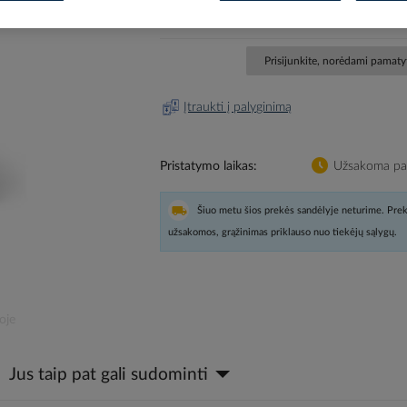
EAN kodas
64381
Gamintojo prekės kodas
BETA7-BT-EB
Prisijunkite, norėdami pamatyt
Įtraukti į palyginimą
Pristatymo laikas
Užsakoma pag
Šiuo metu šios prekės sandėlyje neturime. Prek
užsakomos, grąžinimas priklauso nuo tiekėjų sąlygų.
oje
Jus taip pat gali sudominti