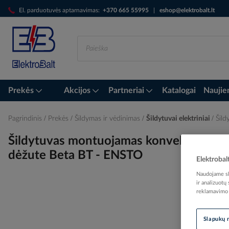
Skip
El. parduotuvės aptarnavimas:
+370 665 55995
|
eshop@elektrobalt.lt
to
Content
Prekės
Akcijos
Partneriai
Katalogai
Naujie
Pagrindinis
Prekės
Šildymas ir vėdinimas
Šildytuvai elektriniai
Šil
Šildytuvas montuojamas konvektorinis
dėžute Beta BT - ENSTO
Elektrobal
Naudojame sla
ir analizuotų
reklamavimo i
Skip
to
Slapukų 
the