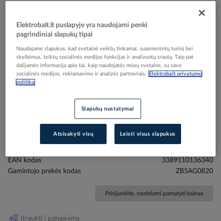
Elektrobalt.lt puslapyje yra naudojami penki
pagrindiniai slapukų tipai
Skip
Reali prekė gali skirtis nuo pavaizduotos nuotraukoje
Naudojame slapukus, kad svetainė veiktų tinkamai, suasmenintų turinį bei
skelbimus, teiktų socialinės medijos funkcijas ir analizuotų srautą. Taip pat
to
dalijamės informacija apie tai, kaip naudojatės mūsų svetaine, su savo
SELEC TO R SWITCH HEAD YLOCK 3 POSITIO,
the
socialinės medijos, reklamavimo ir analizės partneriais.
Elektrobalt privatumo
beginning
ZB5AG0820, CONTROL & SIGNALLING, PUSH
politika
of
BUTTONS, PILOT LIGHTS & CONTROLS, DIA 22
the
PLASTIC - SCHNEIDER ELECTRIC (pavadinimas
images
Slapukų nustatymai
tikslinamas)
gallery
Atsisakyti visų
Leisti visus slapukus
Elektrobalt prekės kodas
227889
EAN kodas
3389110136340
Gamintojo prekės kodas
ZB5AG0820
Prisijunkite, norėdami pamatyti kainas
Įtraukti į palyginimą