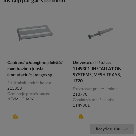
Jus taip pat gali sudominti
Gaubtas/ uždengimo plokštė/
Universalus kištukas,
markiravimo juosta
1149301, INSTALLATION
(komutacinės įrangos sp...
SYSTEMS, MESH TRAYS,
1720 ...
Elektrobalt prekės kodas
213853
Elektrobalt prekės kodas
Gamintojo prekės kodas
213790
NSYMUCH406
Gamintojo prekės kodas
1149301
Rodyti daugiau