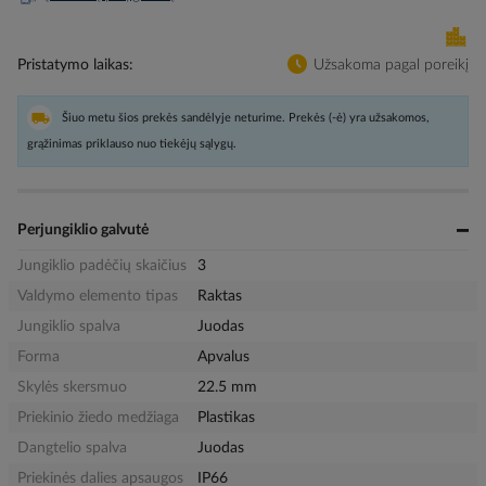
Pristatymo laikas
Užsakoma pagal poreikį
Šiuo metu šios prekės sandėlyje neturime. Prekės (-ė) yra užsakomos,
grąžinimas priklauso nuo tiekėjų sąlygų.
Perjungiklio galvutė
Jungiklio padėčių skaičius
3
Valdymo elemento tipas
Raktas
Jungiklio spalva
Juodas
Forma
Apvalus
Skylės skersmuo
22.5 mm
Priekinio žiedo medžiaga
Plastikas
Dangtelio spalva
Juodas
Priekinės dalies apsaugos
IP66