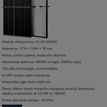
Modulio efektyvumas: 21.1% (405W)
Matmenys: 1754 × 1096 × 30 mm
Rėmas: juodos spalvos, anoduotas aliuminis
Mechaninės apkrovos: 6000Pa (sniego), 4000Pa (vėjo)
120 celių technologija, monokristalinis
0/+5W pozityvi galios tolerancija
Universalaus ilgio laidai 1100 mm
Žemos išėjimo srovės tinkančios daugumai privačių, komercinių
objektų inverteriams: iki 12.34A Isc (405W)
Atviros grandinės įtampa: 41.4 Voc