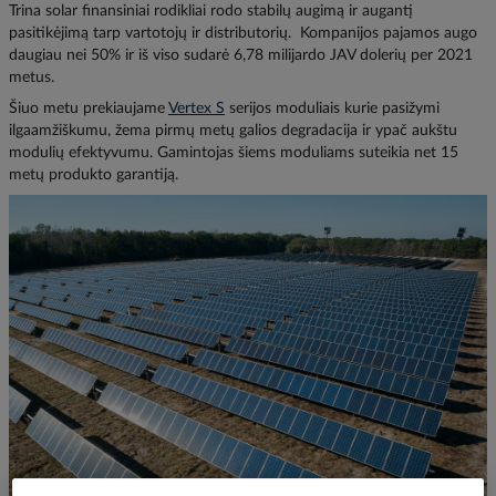
Trina solar finansiniai rodikliai rodo stabilų augimą ir augantį
pasitikėjimą tarp vartotojų ir distributorių. Kompanijos pajamos augo
daugiau nei 50% ir iš viso sudarė 6,78 milijardo JAV dolerių per 2021
metus.
Šiuo metu prekiaujame
Vertex S
serijos moduliais kurie pasižymi
ilgaamžiškumu, žema pirmų metų galios degradacija ir ypač aukštu
modulių efektyvumu. Gamintojas šiems moduliams suteikia net 15
metų produkto garantiją.