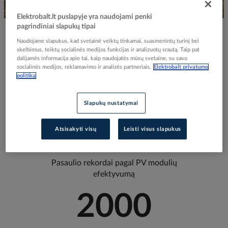
Elektrobalt.lt puslapyje yra naudojami penki
pagrindiniai slapukų tipai
Naudojame slapukus, kad svetainė veiktų tinkamai, suasmenintų turinį bei
skelbimus, teiktų socialinės medijos funkcijas ir analizuotų srautą. Taip pat
Kodėl Trina solar?
dalijamės informacija apie tai, kaip naudojatės mūsų svetaine, su savo
socialinės medijos, reklamavimo ir analizės partneriais.
Elektrobalt privatumo
politika
Slapukų nustatymai
23
Atsisakyti visų
Leisti visus slapukus
Pasaulio rekordai pagal PV modulių
efektyvumą
2000