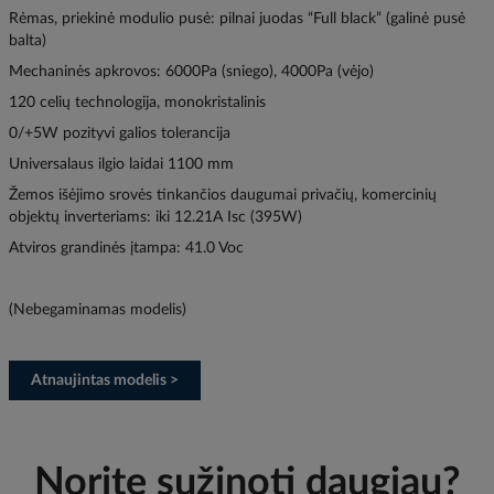
Rėmas, priekinė modulio pusė: pilnai juodas “Full black” (galinė pusė
balta)
Mechaninės apkrovos: 6000Pa (sniego), 4000Pa (vėjo)
120 celių technologija, monokristalinis
0/+5W pozityvi galios tolerancija
Universalaus ilgio laidai 1100 mm
Žemos išėjimo srovės tinkančios daugumai privačių, komercinių
objektų inverteriams: iki 12.21A Isc (395W)
Atviros grandinės įtampa: 41.0 Voc
(Nebegaminamas modelis)
Atnaujintas modelis >
Norite sužinoti daugiau?