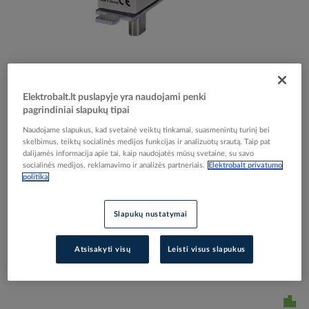
Skip
Reali prekė gali skirtis nuo pavaizduotos nuotraukoje
Elektrobalt.lt puslapyje yra naudojami penki
to
pagrindiniai slapukų tipai
Saugiklis 63A 120kA 500V NH000 WT-00C/GG
the
beginning
Naudojame slapukus, kad svetainė veiktų tinkamai, suasmenintų turinį bei
KOMBI - ETI
skelbimus, teiktų socialinės medijos funkcijas ir analizuotų srautą. Taip pat
of
dalijamės informacija apie tai, kaip naudojatės mūsų svetaine, su savo
the
socialinės medijos, reklamavimo ir analizės partneriais.
Elektrobalt privatumo
images
politika
Elektrobalt prekės kodas
095158
gallery
EAN kodas
5904722990951
Gamintojo prekės kodas
004181212
Slapukų nustatymai
Prisijunkite, norėdami pamatyti kainas
Atsisakyti visų
Leisti visus slapukus
Įtraukti į palyginimą