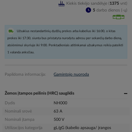
Kiekis tiekėjo sandėlyje
(
1375
vnt
)
5
darbo dienos (-ų)
Užsakius nestandartinių dydžių prekes arba kabelius iki 16:00, o kitas
prekes iki 17:30, siunta bus pristatyta nurodytu adresu per sekančią darbo dieną,
atsiėmimui skyriuje iki 9:00. Penktadieniais atitinkamai užsakymus reikia pateikti
1 valanda anksčiau.
Papildoma informacija:
Gamintojo nuoroda
Žemos įtampos peilinis (HRC) saugiklis
Dydis
NH000
Nominali srovė
63 A
Nominali įtampa
500 V
Utilizacijos kategorija
gL/gG (kabelio apsauga/ įrangos