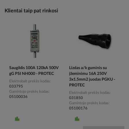
Klientai taip pat rinkosi
Saugiklis 100A 120kA 500V
Lizdas a/k guminis su
gG PSI NH000 - PROTEC
įžeminimu 16A 250V
3x1.5mm2 juodas PGKU -
Elektrobalt prekės kodas
PROTEC
033795
Gamintojo prekės kodas
Elektrobalt prekės kodas
05100036
031850
Gamintojo prekės kodas
05100176