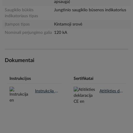
apsauga)
Saugiklio būklės
Jungtinio saugiklio būsenos indikatorius
indikatoriaus tipas
Įtampos tipas
Kintamoji srovė
Nominali perjungimo galia
120 kA
Dokumentai
Instrukcijos
Sertifikatai
Instrukcija en.pdf
Atitikties deklaracija CE en.pdf