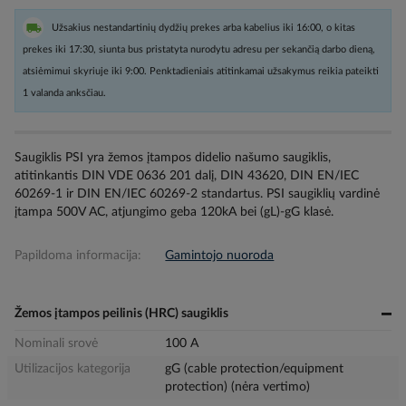
Užsakius nestandartinių dydžių prekes arba kabelius iki 16:00, o kitas
prekes iki 17:30, siunta bus pristatyta nurodytu adresu per sekančią darbo dieną,
atsiėmimui skyriuje iki 9:00. Penktadieniais atitinkamai užsakymus reikia pateikti
1 valanda anksčiau.
Saugiklis PSI yra žemos įtampos didelio našumo saugiklis,
atitinkantis DIN VDE 0636 201 dalį, DIN 43620, DIN EN/IEC
60269-1 ir DIN EN/IEC 60269-2 standartus. PSI saugiklių vardinė
įtampa 500V AC, atjungimo geba 120kA bei (gL)-gG klasė.
Papildoma informacija:
Gamintojo nuoroda
Žemos įtampos peilinis (HRC) saugiklis
Nominali srovė
100 A
Utilizacijos kategorija
gG (cable protection/equipment
protection) (nėra vertimo)