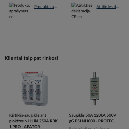
Produkto aprašymas en.pdf
Atitikties deklaracija CE en.pdf
Klientai taip pat rinkosi
Kirtiklis-saugiklis ant
Saugiklis 50A 120kA 500V
plokštės NH1 iki 250A RBK
gG PSI NH000 - PROTEC
1 PRO - APATOR
Elektrobalt prekės kodas