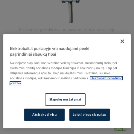
Skip
Reali prekė gali skirtis nuo pavaizduotos nuotraukoje
to
Saugiklis 100A 120kA 500V gG PSI NH1TR -
the
beginning
PROTEC
Elektrobalt.lt puslapyje yra naudojami penki
of
pagrindiniai slapukų tipai
the
Naudojame slapukus, kad svetainė veiktų tinkamai, suasmenintų turinį bei
images
Elektrobalt prekės kodas
033802
skelbimus, teiktų socialinės medijos funkcijas ir analizuotų srautą. Taip pat
gallery
dalijamės informacija apie tai, kaip naudojatės mūsų svetaine, su savo
EAN kodas
4016705106998
socialinės medijos, reklamavimo ir analizės partneriais.
Elektrobalt privatumo
Gamintojo prekės kodas
05100699
politika
Prisijunkite, norėdami pamatyti kainas
Slapukų nustatymai
Įtraukti į palyginimą
Atsisakyti visų
Leisti visus slapukus