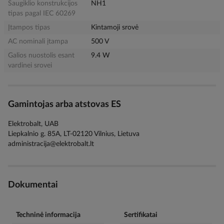
Saugiklio konstrukcijos
NH1
tipas pagal IEC 60269
Įtampos tipas
Kintamoji srovė
AC nominali įtampa
500 V
Galios nuostolis esant
9.4 W
vardinei srovei
Gamintojas arba atstovas ES
Elektrobalt, UAB
Liepkalnio g. 85A, LT-02120 Vilnius, Lietuva
administracija@elektrobalt.lt
Dokumentai
Techninė informacija
Sertifikatai