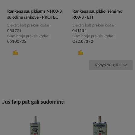
Rankena saugikliams NH00-3
Rankena saugiklio išėmimo
su odine rankove - PROTEC
R00-3 - ETI
Elektrobalt prekės kodas
Elektrobalt prekės kodas
055779
041154
Gamintojo prekės kodas
Gamintojo prekės kodas
05100733
OEZ:07372
Rodyti daugiau
Jus taip pat gali sudominti