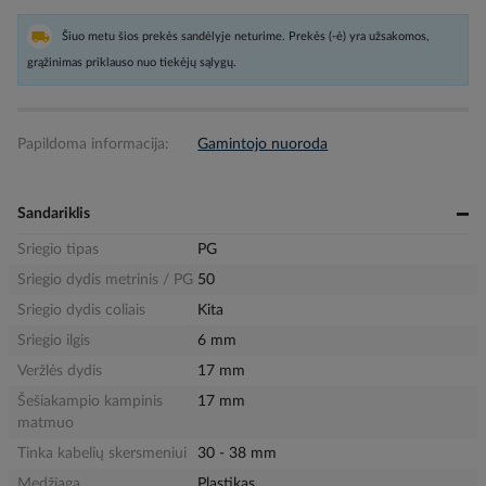
Šiuo metu šios prekės sandėlyje neturime. Prekės (-ė) yra užsakomos,
grąžinimas priklauso nuo tiekėjų sąlygų.
Papildoma informacija:
Gamintojo nuoroda
Sandariklis
Sriegio tipas
PG
Sriegio dydis metrinis / PG
50
Sriegio dydis coliais
Kita
Sriegio ilgis
6 mm
Veržlės dydis
17 mm
Šešiakampio kampinis
17 mm
matmuo
Tinka kabelių skersmeniui
30 - 38 mm
Medžiaga
Plastikas