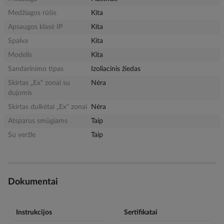
Medžiagos rūšis
Kita
Apsaugos klasė IP
Kita
Spalva
Kita
Modelis
Kita
Sandarinimo tipas
Izoliacinis žiedas
Skirtas „Ex“ zonai su
Nėra
dujomis
Skirtas dulkėtai „Ex“ zonai
Nėra
Atsparus smūgiams
Taip
Su veržle
Taip
Dokumentai
Instrukcijos
Sertifikatai