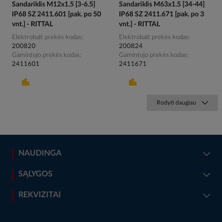
Sandariklis M12x1.5 [3-6.5]
Sandariklis M63x1.5 [34-44]
IP68 SZ 2411.601 [pak. po 50
IP68 SZ 2411.671 [pak. po 3
vnt.] - RITTAL
vnt.] - RITTAL
Elektrobalt prekės kodas
Elektrobalt prekės kodas
200820
200824
Gamintojo prekės kodas
Gamintojo prekės kodas
2411601
2411671
Rodyti daugiau
NAUDINGA
SĄLYGOS
REKVIZITAI