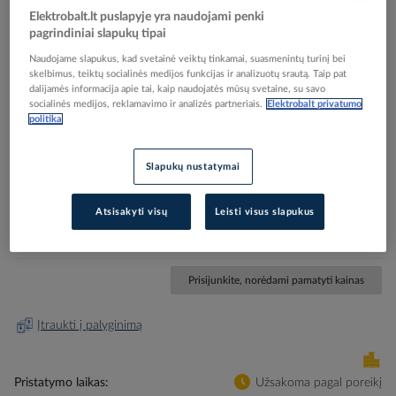
Elektrobalt.lt puslapyje yra naudojami penki
pagrindiniai slapukų tipai
Naudojame slapukus, kad svetainė veiktų tinkamai, suasmenintų turinį bei
skelbimus, teiktų socialinės medijos funkcijas ir analizuotų srautą. Taip pat
Skip
Reali prekė gali skirtis nuo pavaizduotos nuotraukoje
dalijamės informacija apie tai, kaip naudojatės mūsų svetaine, su savo
socialinės medijos, reklamavimo ir analizės partneriais.
Elektrobalt privatumo
to
politika
Sandariklis M50x1.5 [30-38] IP68 SZ 2411.661 [pak.
the
beginning
po 5 vnt.] - RITTAL
of
Slapukų nustatymai
the
images
Elektrobalt prekės kodas
200823
gallery
Atsisakyti visų
Leisti visus slapukus
EAN kodas
4028177809949
Gamintojo prekės kodas
2411661
Prisijunkite, norėdami pamatyti kainas
Įtraukti į palyginimą
Pristatymo laikas
Užsakoma pagal poreikį