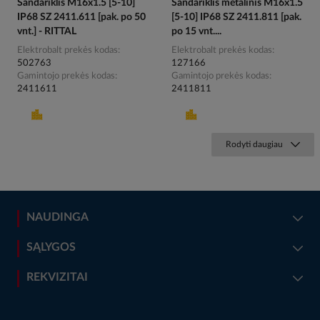
Sandariklis M16x1.5 [5-10]
Sandariklis metalinis M16x1.5
IP68 SZ 2411.611 [pak. po 50
[5-10] IP68 SZ 2411.811 [pak.
vnt.] - RITTAL
po 15 vnt....
Elektrobalt prekės kodas
Elektrobalt prekės kodas
502763
127166
Gamintojo prekės kodas
Gamintojo prekės kodas
2411611
2411811
Rodyti daugiau
NAUDINGA
SĄLYGOS
REKVIZITAI