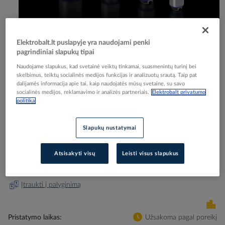
Elektrobalt.lt puslapyje yra naudojami penki
Skip
Reali prekė gali skirtis nuo pavaizduotos nuotraukoje
pagrindiniai slapukų tipai
to
Naudojame slapukus, kad svetainė veiktų tinkamai, suasmenintų turinį bei
Sandariklis M16x1.5 IP68 D5-10mm nerūdijančio
the
skelbimus, teiktų socialinės medijos funkcijas ir analizuotų srautą. Taip pat
beginning
plieno HD 2410.011 [pak. po 5 vnt.] - RITTAL
dalijamės informacija apie tai, kaip naudojatės mūsų svetaine, su savo
of
socialinės medijos, reklamavimo ir analizės partneriais.
Elektrobalt privatumo
the
politika
images
Elektrobalt prekės kodas
519418
gallery
EAN kodas
4028177928718
Slapukų nustatymai
Gamintojo prekės kodas
2410011
Atsisakyti visų
Leisti visus slapukus
Prisijunkite, norėdami pamatyti kainas
Įtraukti į palyginimą
Pristatymo laikas
Užsakoma pagal poreikį