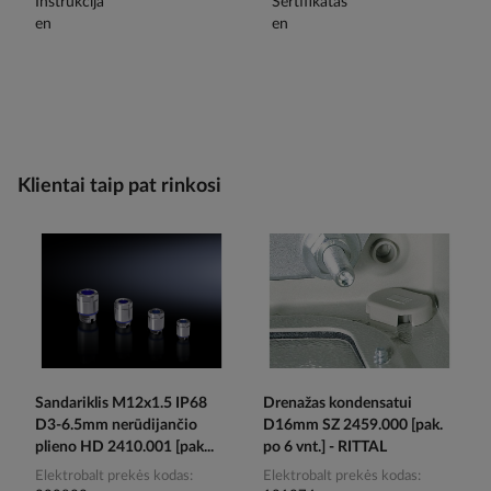
Klientai taip pat rinkosi
Sandariklis M12x1.5 IP68
Drenažas kondensatui
D3-6.5mm nerūdijančio
D16mm SZ 2459.000 [pak.
plieno HD 2410.001 [pak...
po 6 vnt.] - RITTAL
Elektrobalt prekės kodas
Elektrobalt prekės kodas