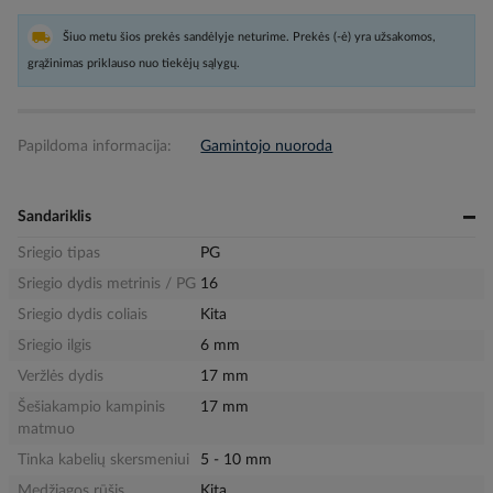
Šiuo metu šios prekės sandėlyje neturime. Prekės (-ė) yra užsakomos,
grąžinimas priklauso nuo tiekėjų sąlygų.
Papildoma informacija:
Gamintojo nuoroda
Sandariklis
Sriegio tipas
PG
Sriegio dydis metrinis / PG
16
Sriegio dydis coliais
Kita
Sriegio ilgis
6 mm
Veržlės dydis
17 mm
Šešiakampio kampinis
17 mm
matmuo
Tinka kabelių skersmeniui
5 - 10 mm
Medžiagos rūšis
Kita