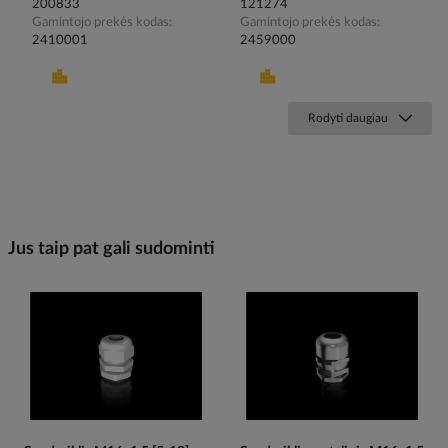
200833
121274
Gamintojo prekės kodas
Gamintojo prekės kodas
2410001
2459000
Rodyti daugiau
Jus taip pat gali sudominti