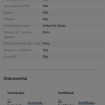
Apsaugos klasė IP
Kita
Spalva
Kita
Modelis
Kita
Sandarinimo tipas
Izoliacinis žiedas
Skirtas „Ex“ zonai su
Nėra
dujomis
Skirtas dulkėtai „Ex“ zonai
Nėra
Atsparus smūgiams
Taip
Su veržle
Taip
Dokumentai
Instrukcijos
Sertifikatai
Instrukcija en.pdf
Sertifikatas en.pdf