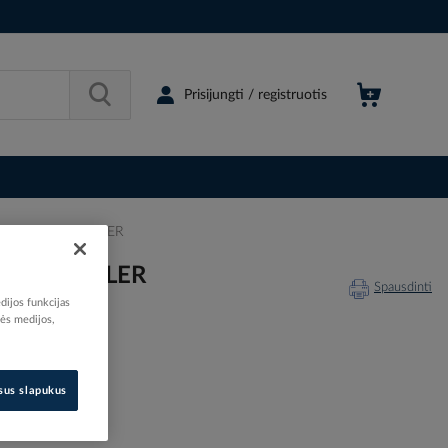
Prisijungti / registruotis
M-5TX - WEIDMULLER
- WEIDMULLER
Spausdinti
dijos funkcijas
nės medijos,
isus slapukus
535052
04280000