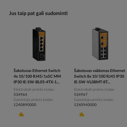
Jus taip pat gali sudominti
Šakotuvas Ethernet Switch
Šakotuvas valdomas Ethernet
4x 10/100 RJ45/1xSC MM
Switch 8x 10/100 RJ45 IP30
IP30 IE-SW-BL05-4TX-1...
IE-SW-VL08MT-8T...
Elektrobalt prekės kodas
Elektrobalt prekės kodas
534964
534967
Gamintojo prekės kodas
Gamintojo prekės kodas
1240890000
1240940000