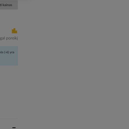
i kainas
al poreikį
ės (-ė) yra