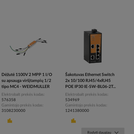
Dėžutė 1100V 2 MPP 1 I/O
Šakotuvas Ethernet Switch
su apsauga viršįtampių 1/2
2x 10/100 RJ45/4xRJ45
tipo MC4 - WEIDMULLER
POE IP30 IE-SW-BL06-2T...
Elektrobalt prekės kodas
Elektrobalt prekės kodas
576358
534969
Gamintojo prekės kodas
Gamintojo prekės kodas
3108230000
1241380000
Rodyti daugiau