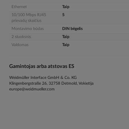
gallery
Ethernet
Taip
10/100 Mbps RJ45
5
prievadų skaičius
Montavimo būdas
DIN bėgelis
2 sluoksnis
Taip
Valdomas
Taip
Gamintojas arba atstovas ES
Weidmüller Interface GmbH & Co. KG
Klingenbergstraße 26, 32758 Detmold, Vokietija
europe@weidmueller.com