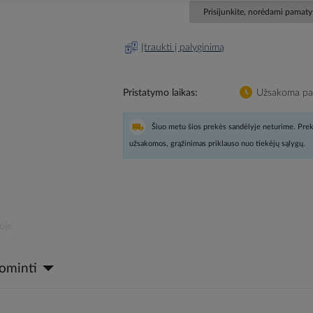
Prisijunkite, norėdami pamatyt
Įtraukti į palyginimą
Pristatymo laikas
Užsakoma pag
Šiuo metu šios prekės sandėlyje neturime. Prek
užsakomos, grąžinimas priklauso nuo tiekėjų sąlygų.
oje
dominti