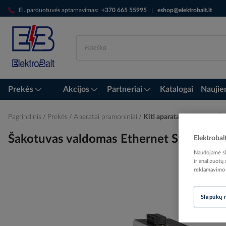
Skip
El. parduotuvės aptarnavimas:
+370 665 55995
|
eshop@elektrobalt.lt
to
Content
Prekės
Akcijos
Partneriai
Katalogai
Naujie
Pagrindinis
Prekės
Aparatai pramoniniai
Kiti aparatai pramonei
Ša
Šakotuvas valdomas Ethernet Switch
Elektrobal
Naudojame sla
ir analizuotų
reklamavimo i
Skip
to
Slapukų 
the
end
of