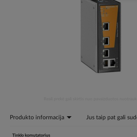
the
images
gallery
Skip
Reali prekė gali skirtis nuo pavaizduotos nuotrauk
to
the
Produkto informacija
Jus taip pat gali su
beginning
of
the
images
Tinklo komutatorius