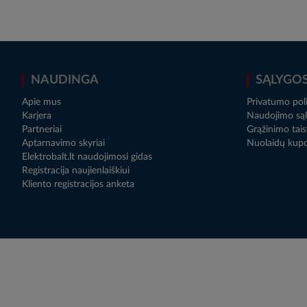
NAUDINGA
SĄLYGO
Apie mus
Privatumo poli
Karjera
Naudojimo sąl
Partneriai
Grąžinimo tais
Aptarnavimo skyriai
Nuolaidų kup
Elektrobalt.lt naudojimosi gidas
Registracija naujienlaiškiui
Kliento registracijos anketa