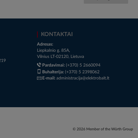
KONTAKTAI
Adresas:
Liepkalnio g. 85A,
Vilnius LT-02120, Lietuva
219
Pardavimai:
(+370) 5 2660094
Buhalterija:
(+370) 5 2398062
E-mail:
administracija@elektrobalt.lt
© 2026 Member of the Würth Group