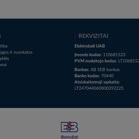
S
REKVIZITAI
tika
Elektrobalt UAB
ygos ir nuostatos
Įmonės kodas:
110681523
yklės
PVM mokėtojo kodas:
LT106815
onai
Bankas:
AB SEB bankas
Banko kodas:
70440
Atsiskaitomoji sąskaita:
LT247044060000392225