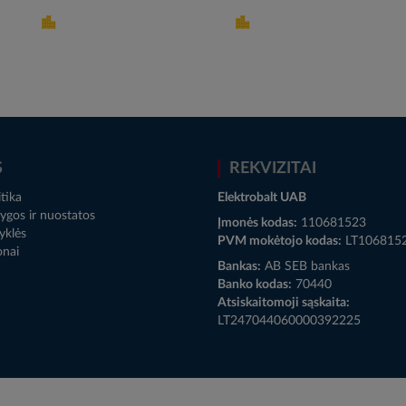
S
REKVIZITAI
tika
Elektrobalt UAB
ygos ir nuostatos
Įmonės kodas:
110681523
yklės
PVM mokėtojo kodas:
LT106815
onai
Bankas:
AB SEB bankas
Banko kodas:
70440
Atsiskaitomoji sąskaita:
LT247044060000392225