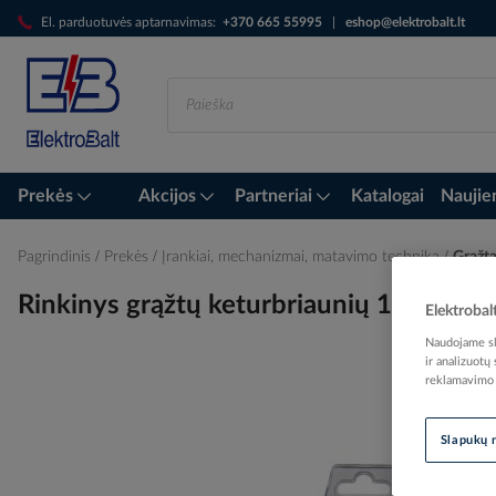
Skip
El. parduotuvės aptarnavimas:
+370 665 55995
|
eshop@elektrobalt.lt
to
Content
Prekės
Akcijos
Partneriai
Katalogai
Naujie
Pagrindinis
Prekės
Įrankiai, mechanizmai, matavimo technika
Grąžta
Rinkinys grąžtų keturbriaunių 12vnt. 
Elektrobal
Naudojame sla
ir analizuotų
reklamavimo i
Skip
to
Slapukų 
the
end
of