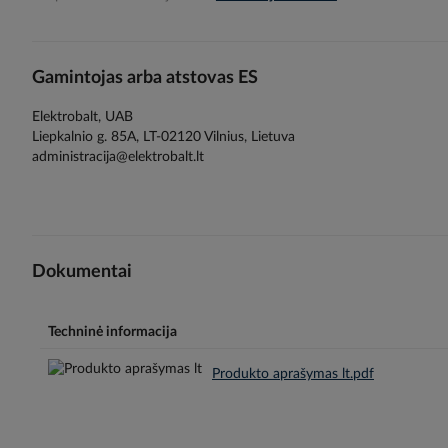
gallery
Gamintojas arba atstovas ES
Elektrobalt, UAB
Liepkalnio g. 85A, LT-02120 Vilnius, Lietuva
administracija@elektrobalt.lt
Dokumentai
Techninė informacija
Produkto aprašymas lt.pdf