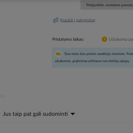
Prisijunkite, norėdami pamatyt
Įtraukti į palyginimą
Pristatymo laikas
Užsakoma pag
Šiuo metu šios prekės sandėlyje neturime. Prek
užsakomos, grąžinimas priklauso nuo tiekėjų sąlygų.
oje
Jus taip pat gali sudominti