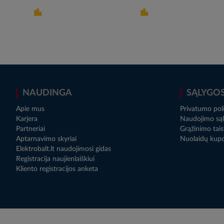
NAUDINGA
SĄLYGO
Apie mus
Privatumo poli
Karjera
Naudojimo sąl
Partneriai
Grąžinimo tais
Aptarnavimo skyriai
Nuolaidų kup
Elektrobalt.lt naudojimosi gidas
Registracija naujienlaiškiui
Kliento registracijos anketa