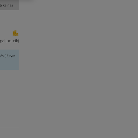
i kainas
al poreikį
ės (-ė) yra