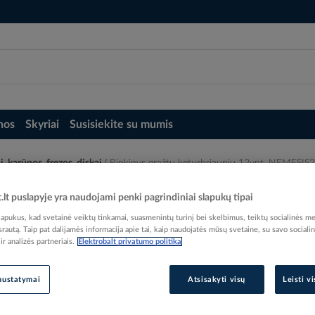
nos
Skyriai
Susisiekite su mumis
i, karūnos, frezos, diskai
Rinkinys grąžtų keturbriaunių 12vnt. NEMESIS
NEMESIS2 - MAKITA
t.lt puslapyje yra naudojami penki pagrindiniai slapukų tipai
pukus, kad svetainė veiktų tinkamai, suasmenintų turinį bei skelbimus, teiktų socialinės me
 srautą. Taip pat dalijamės informacija apie tai, kaip naudojatės mūsų svetaine, su savo sociali
r analizės partneriais.
Elektrobalt privatumo politika
Elektrobalt prekės kodas
nustatymai
Atsisakyti visų
Leisti v
Gamintojo prekės kodas