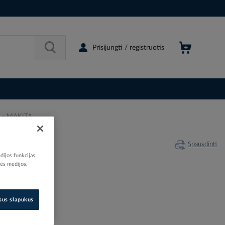
Prisijungti / registruotis
2 - MAKITA
Spausdinti
dijos funkcijas
nės medijos,
201844
isus slapukus
B-59025