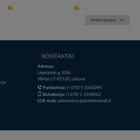
Rodyti daugiau
KONTAKTAI
Adresas:
Liepkalnio g. 85A,
Vilnius LT-02120, Lietuva
219
Pardavimai:
(+370) 5 2660094
Buhalterija:
(+370) 5 2398062
E-mail:
administracija@elektrobalt.lt