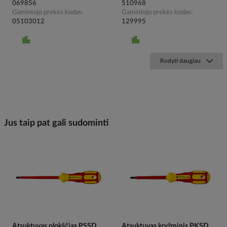
069856
510968
Gamintojo prekės kodas
Gamintojo prekės kodas
05103012
129995
Rodyti daugiau
Jus taip pat gali sudominti
Atsuktuvas plokščias PSSD
Atsuktuvas kryžminis PKSD