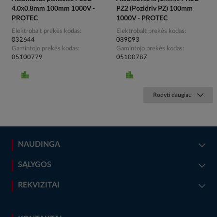
4.0x0.8mm 100mm 1000V -
PZ2 (Pozidriv PZ) 100mm
PROTEC
1000V - PROTEC
Elektrobalt prekės kodas
Elektrobalt prekės kodas
032644
089093
Gamintojo prekės kodas
Gamintojo prekės kodas
05100779
05100787
Rodyti daugiau
NAUDINGA
SĄLYGOS
REKVIZITAI