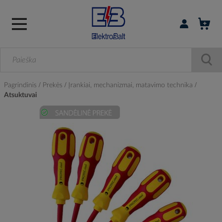
Prisijungti / r
Pagrindinis
Prekės
Įrankiai, mechanizmai, matavimo technika
Atsuktuvai
Skip
to
the
end
of
the
images
gallery