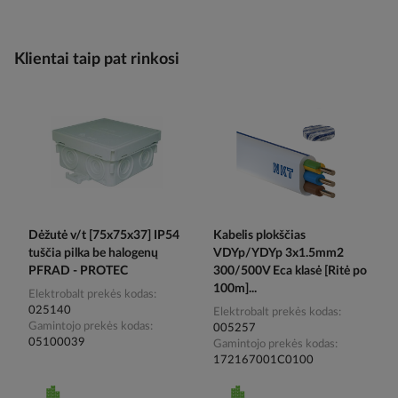
Klientai taip pat rinkosi
Dėžutė v/t [75x75x37] IP54
Kabelis plokščias
tuščia pilka be halogenų
VDYp/YDYp 3x1.5mm2
PFRAD - PROTEC
300/500V Eca klasė [Ritė po
100m]...
Elektrobalt prekės kodas
025140
Elektrobalt prekės kodas
Gamintojo prekės kodas
005257
05100039
Gamintojo prekės kodas
172167001C0100