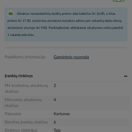
Užsakius nestandartinių dydžių prekes arba kabelius iki 16:00, o kitas
prekes iki 17:30, siunta bus pristatyta nurodytu adresu per sekančią darbo dieną,
atsiėmimui skyriuje iki 9:00. Penktadieniais atitinkamai užsakymus reikia pateikti
1 valanda anksčiau.
Papildoma informacija:
Gamintojo nuoroda
Įrankių rinkinys
PH kryžminių atsuktuvų
2
skaičius
Minusinių atsuktuvų
4
skaičius
Pakuotės
Kartonas
Bendras įrankių skaičius
6
Rinkinys elektrikui
Taip