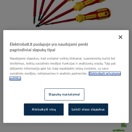
Skip
Reali prekė gali skirtis nuo pavaizduotos nuotraukoje
to
Elektrobalt.lt puslapyje yra naudojami penki
Rinkinys atsuktuvų 1000V PSS6 [rinkinyje 6 vnt.] -
the
pagrindiniai slapukų tipai
beginning
PROTEC
of
Naudojame slapukus, kad svetainė veiktų tinkamai, suasmenintų turinį bei
the
skelbimus, teiktų socialinės medijos funkcijas ir analizuotų srautą. Taip pat
dalijamės informacija apie tai, kaip naudojatės mūsų svetaine, su savo
images
Elektrobalt prekės kodas
032650
socialinės medijos, reklamavimo ir analizės partneriais.
Elektrobalt privatumo
gallery
EAN kodas
4016705107896
politika
Gamintojo prekės kodas
05100789
Slapukų nustatymai
Prisijunkite, norėdami pamatyti kainas
Atsisakyti visų
Leisti visus slapukus
Įtraukti į palyginimą