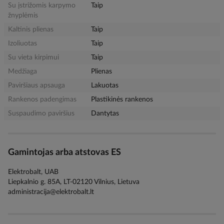
Su įstrižomis karpymo
Taip
žnyplėmis
Kaltinis plienas
Taip
Izoliuotas
Taip
Su vieta kirpimui
Taip
Medžiaga
Plienas
Paviršiaus apsauga
Lakuotas
Rankenos padengimas
Plastikinės rankenos
Suspaudimo paviršius
Dantytas
Gamintojas arba atstovas ES
Elektrobalt, UAB
Liepkalnio g. 85A, LT-02120 Vilnius, Lietuva
administracija@elektrobalt.lt