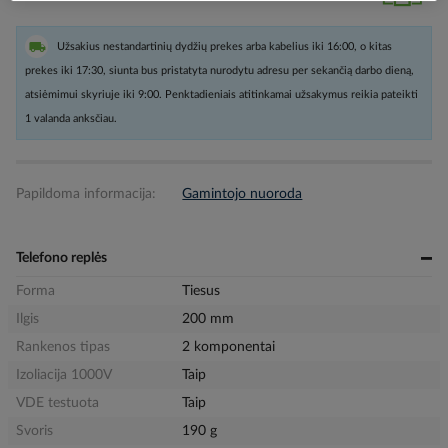
Užsakius nestandartinių dydžių prekes arba kabelius iki 16:00, o kitas
prekes iki 17:30, siunta bus pristatyta nurodytu adresu per sekančią darbo dieną,
atsiėmimui skyriuje iki 9:00. Penktadieniais atitinkamai užsakymus reikia pateikti
1 valanda anksčiau.
Papildoma informacija:
Gamintojo nuoroda
Telefono replės
Forma
Tiesus
Ilgis
200 mm
Rankenos tipas
2 komponentai
Izoliacija 1000V
Taip
VDE testuota
Taip
Svoris
190 g