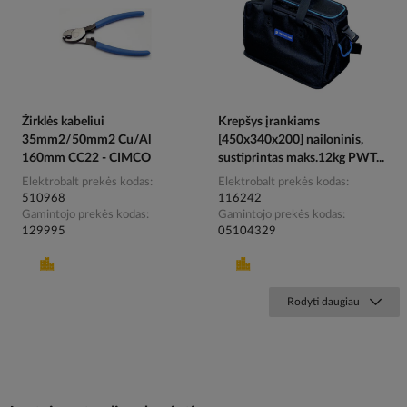
Žirklės kabeliui
Krepšys įrankiams
35mm2/50mm2 Cu/Al
[450x340x200] nailoninis,
160mm CC22 - CIMCO
sustiprintas maks.12kg PWT...
Elektrobalt prekės kodas
Elektrobalt prekės kodas
510968
116242
Gamintojo prekės kodas
Gamintojo prekės kodas
129995
05104329
Rodyti daugiau