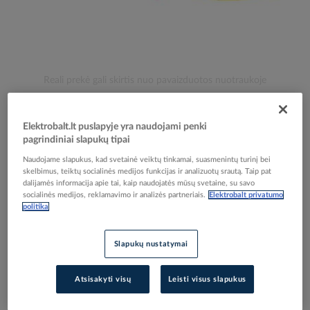
Skip
Reali prekė gali skirtis nuo pavaizduotos nuotraukoje
to
Replės telefoninės tiesios 200mm 1000V PVDE-T1 -
the
beginning
PROTEC
Elektrobalt.lt puslapyje yra naudojami penki
of
pagrindiniai slapukų tipai
the
Naudojame slapukus, kad svetainė veiktų tinkamai, suasmenintų turinį bei
images
Elektrobalt prekės kodas
069856
skelbimus, teiktų socialinės medijos funkcijas ir analizuotų srautą. Taip pat
gallery
EAN kodas
4016705130122
dalijamės informacija apie tai, kaip naudojatės mūsų svetaine, su savo
socialinės medijos, reklamavimo ir analizės partneriais.
Elektrobalt privatumo
Gamintojo prekės kodas
05103012
politika
Prisijunkite, norėdami pamatyti kainas
Slapukų nustatymai
Įtraukti į palyginimą
Atsisakyti visų
Leisti visus slapukus