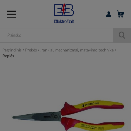
Prisijungti / r
Pagrindinis
Prekės
Įrankiai, mechanizmai, matavimo technika
Replės
Skip
to
the
end
of
the
images
gallery