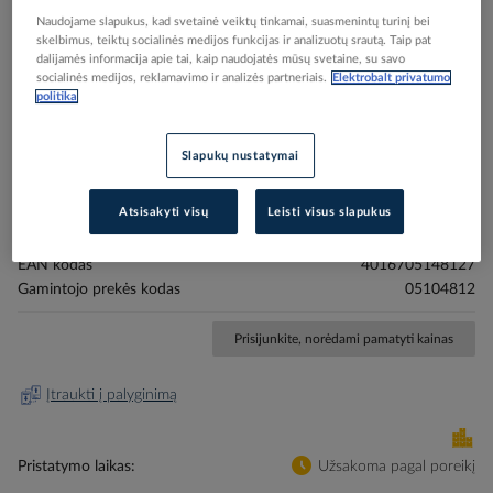
Naudojame slapukus, kad svetainė veiktų tinkamai, suasmenintų turinį bei
skelbimus, teiktų socialinės medijos funkcijas ir analizuotų srautą. Taip pat
dalijamės informacija apie tai, kaip naudojatės mūsų svetaine, su savo
socialinės medijos, reklamavimo ir analizės partneriais.
Elektrobalt privatumo
politika
Skip
Reali prekė gali skirtis nuo pavaizduotos nuotraukoje
to
Slapukų nustatymai
Replės santechniko 250mm PWPZ25 - PROTEC
the
beginning
Atsisakyti visų
Leisti visus slapukus
of
the
Elektrobalt prekės kodas
512039
images
EAN kodas
4016705148127
gallery
Gamintojo prekės kodas
05104812
Prisijunkite, norėdami pamatyti kainas
Įtraukti į palyginimą
Pristatymo laikas
Užsakoma pagal poreikį