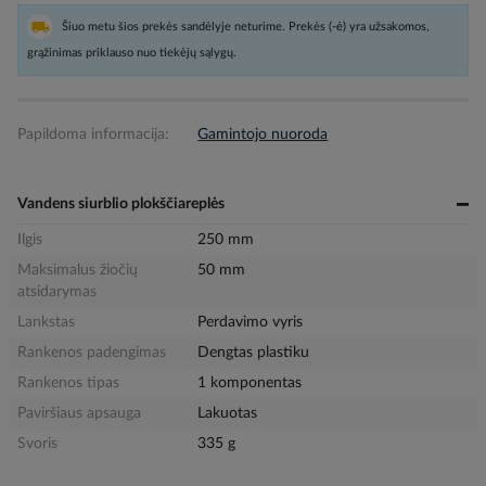
Šiuo metu šios prekės sandėlyje neturime. Prekės (-ė) yra užsakomos,
grąžinimas priklauso nuo tiekėjų sąlygų.
Papildoma informacija:
Gamintojo nuoroda
Vandens siurblio plokščiareplės
Ilgis
250 mm
Maksimalus žiočių
50 mm
atsidarymas
Lankstas
Perdavimo vyris
Rankenos padengimas
Dengtas plastiku
Rankenos tipas
1 komponentas
Paviršiaus apsauga
Lakuotas
Svoris
335 g