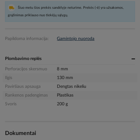
Šiuo metu šios prekės sandėlyje neturime. Prekės (-ė) yra užsakomos,
grąžinimas priklauso nuo tiekėjų sąlygų.
Papildoma informacija:
Gamintojo nuoroda
Plombavimo replės
Perforacijos skersmuo
8 mm
Ilgis
130 mm
Paviršiaus apsauga
Dengtas nikeliu
Rankenos padengimas
Plastikas
Svoris
200 g
Dokumentai