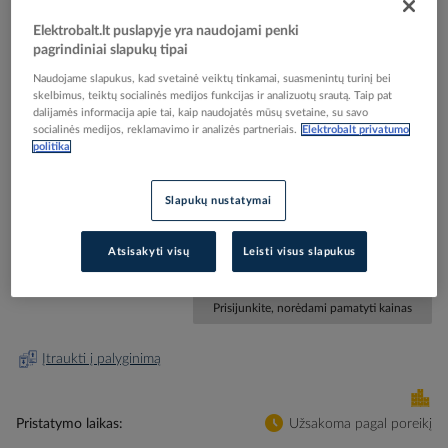
Elektrobalt.lt puslapyje yra naudojami penki
pagrindiniai slapukų tipai
Naudojame slapukus, kad svetainė veiktų tinkamai, suasmenintų turinį bei
skelbimus, teiktų socialinės medijos funkcijas ir analizuotų srautą. Taip pat
dalijamės informacija apie tai, kaip naudojatės mūsų svetaine, su savo
Skip
Reali prekė gali skirtis nuo pavaizduotos nuotraukoje
socialinės medijos, reklamavimo ir analizės partneriais.
Elektrobalt privatumo
to
politika
Replės plombavimo D8mm 130mm PPBZ - PROTEC
the
beginning
of
Slapukų nustatymai
the
Elektrobalt prekės kodas
057633
images
EAN kodas
4016705125487
Atsisakyti visų
Leisti visus slapukus
gallery
Gamintojo prekės kodas
05102548
Prisijunkite, norėdami pamatyti kainas
Įtraukti į palyginimą
Pristatymo laikas
Užsakoma pagal poreikį