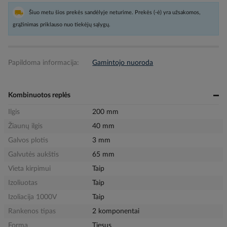
Šiuo metu šios prekės sandėlyje neturime. Prekės (-ė) yra užsakomos,
grąžinimas priklauso nuo tiekėjų sąlygų.
Papildoma informacija:
Gamintojo nuoroda
Kombinuotos replės
Ilgis
200 mm
Žiaunų ilgis
40 mm
Galvos plotis
3 mm
Galvutės aukštis
65 mm
Vieta kirpimui
Taip
Izoliuotas
Taip
Izoliacija 1000V
Taip
Rankenos tipas
2 komponentai
Forma
Tiesus