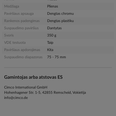
Medžiaga
Plienas
Paviršiaus apsauga
Dengtas chromu
Rankenos padengimas
Dengtas plastiku
Suspaudimo paviršius
Dantytas
Svoris
350 g
VDE testuota
Taip
Paviršiaus apdorojimas
Kita
Suspaudimo diapazonas
75 - 75 mm
Gamintojas arba atstovas ES
Cimco International GmbH
Hohenhagener Str. 1-5, 42855 Remscheid, Vokietija
info@cimco.de