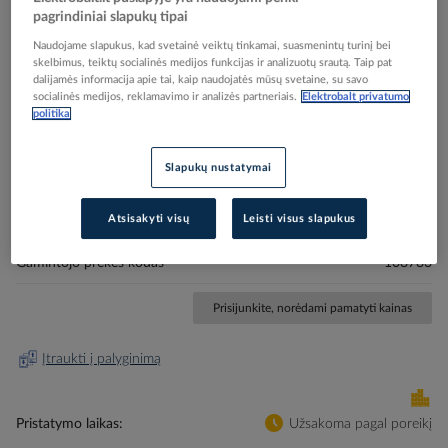
pagrindiniai slapukų tipai
Naudojame slapukus, kad svetainė veiktų tinkamai, suasmenintų turinį bei
skelbimus, teiktų socialinės medijos funkcijas ir analizuotų srautą. Taip pat
dalijamės informacija apie tai, kaip naudojatės mūsų svetaine, su savo
socialinės medijos, reklamavimo ir analizės partneriais.
Elektrobalt privatumo
Skip
politika
Reali prekė gali skirtis nuo pavaizduotos nuotraukoje
to
Replės izoliuotos 200mm 1000V - CIMCO
the
Slapukų nustatymai
beginning
of
the
Elektrobalt prekės kodas
501492
Atsisakyti visų
Leisti visus slapukus
images
EAN kodas
4021103087831
gallery
Gamintojo prekės kodas
108783
Prisijunkite, norėdami pamatyti kainas
Įtraukti į palyginimą
Pristatymo laikas
Užsakoma pagal poreikį