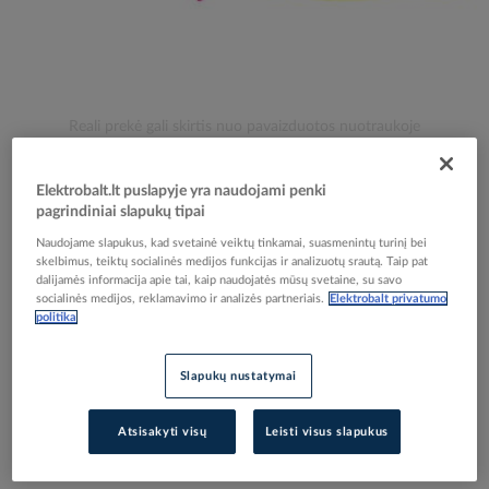
Skip
Reali prekė gali skirtis nuo pavaizduotos nuotraukoje
to
Replės 200mm 1000V PVDE-K2 - PROTEC
the
beginning
Elektrobalt.lt puslapyje yra naudojami penki
pagrindiniai slapukų tipai
of
the
Elektrobalt prekės kodas
071409
Naudojame slapukus, kad svetainė veiktų tinkamai, suasmenintų turinį bei
images
EAN kodas
4016705130153
skelbimus, teiktų socialinės medijos funkcijas ir analizuotų srautą. Taip pat
gallery
dalijamės informacija apie tai, kaip naudojatės mūsų svetaine, su savo
Gamintojo prekės kodas
05103015
socialinės medijos, reklamavimo ir analizės partneriais.
Elektrobalt privatumo
politika
Prisijunkite, norėdami pamatyti kainas
Slapukų nustatymai
Įtraukti į palyginimą
Atsisakyti visų
Leisti visus slapukus