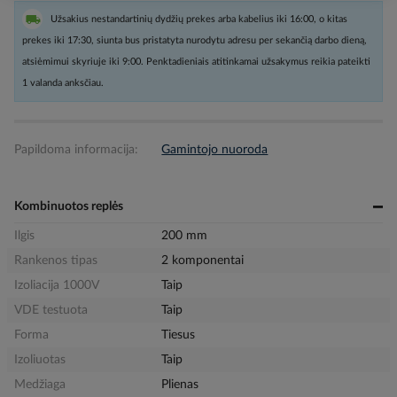
Užsakius nestandartinių dydžių prekes arba kabelius iki 16:00, o kitas
prekes iki 17:30, siunta bus pristatyta nurodytu adresu per sekančią darbo dieną,
atsiėmimui skyriuje iki 9:00. Penktadieniais atitinkamai užsakymus reikia pateikti
1 valanda anksčiau.
Papildoma informacija:
Gamintojo nuoroda
Kombinuotos replės
Ilgis
200 mm
Rankenos tipas
2 komponentai
Izoliacija 1000V
Taip
VDE testuota
Taip
Forma
Tiesus
Izoliuotas
Taip
Medžiaga
Plienas