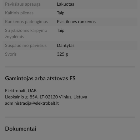
Paviršiaus apsauga
Lakuotas
Kaltinis plienas
Taip
Rankenos padengimas
Plastikinės rankenos
Su įstrižomis karpymo
Taip
žnyplėmis
Suspaudimo paviršius
Dantytas
Svoris
325 g
Gamintojas arba atstovas ES
Elektrobalt, UAB
Liepkalnio g. 85A, LT-02120 Vilnius, Lietuva
administracija@elektrobalt.lt
Dokumentai