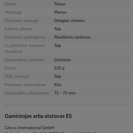
Forma
Tiesus
Medžiaga
Plienas
Paviršiaus apsauga
Dengtas chromu
Kaltinis plienas
Taip
Rankenos padengimas
Plastikinės rankenos
Su įstrižomis karpymo
Taip
žnyplėmis
Suspaudimo paviršius
Dantytas
Svoris
220 g
VDE testuota
Taip
Paviršiaus apdorojimas
Kita
Suspaudimo diapazonas
75 - 75 mm
Gamintojas arba atstovas ES
Cimco International GmbH