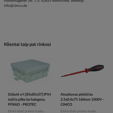
Hohenhagener Str. 1-5, 42855 Remscheid, Vokietija
info@cimco.de
Klientai taip pat rinkosi
Dėžutė v/t [85x85x37] IP54
Atsuktuvas plokščias
tuščia pilka be halogenų
2.5x0.4x75 160mm 1000V -
PFRAD - PROTEC
CIMCO
Elektrobalt prekės kodas
Elektrobalt prekės kodas