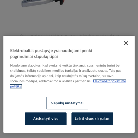
Skip
Reali prekė gali skirtis nuo pavaizduotos nuotraukoje
to
Replės 185mm 1000V 7 - CIMCO
the
Elektrobalt.lt puslapyje yra naudojami penki
beginning
pagrindiniai slapukų tipai
of
Naudojame slapukus, kad svetainė veiktų tinkamai, suasmenintų turinį bei
the
Elektrobalt prekės kodas
047955
skelbimus, teiktų socialinės medijos funkcijas ir analizuotų srautą. Taip pat
images
EAN kodas
4021103003367
dalijamės informacija apie tai, kaip naudojatės mūsų svetaine, su savo
gallery
Gamintojo prekės kodas
100336
socialinės medijos, reklamavimo ir analizės partneriais.
Elektrobalt privatumo
politika
Prisijunkite, norėdami pamatyti kainas
Slapukų nustatymai
Įtraukti į palyginimą
Atsisakyti visų
Leisti visus slapukus