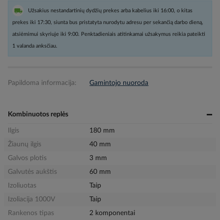
Užsakius nestandartinių dydžių prekes arba kabelius iki 16:00, o kitas
prekes iki 17:30, siunta bus pristatyta nurodytu adresu per sekančią darbo dieną,
atsiėmimui skyriuje iki 9:00. Penktadieniais atitinkamai užsakymus reikia pateikti
1 valanda anksčiau.
Papildoma informacija:
Gamintojo nuoroda
Kombinuotos replės
Ilgis
180 mm
Žiaunų ilgis
40 mm
Galvos plotis
3 mm
Galvutės aukštis
60 mm
Izoliuotas
Taip
Izoliacija 1000V
Taip
Rankenos tipas
2 komponentai