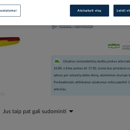
nustatymai
Atsisakyti visų
Leisti v
Prisijunkite, norėdami pamatyt
Įtraukti į palyginimą
kiek
Užsakius nestandartinių dydžių prekes arba kabe
16:00, o kitas prekes iki 17:30, siunta bus pristatyta 
adresu per sekančią darbo dieną, atsiėmimui skyriuje i
Penktadieniais atitinkamai užsakymus reikia pateikti 1
anksčiau.
oje
Jus taip pat gali sudominti