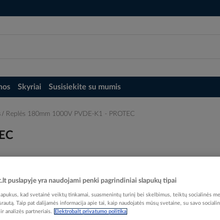
nos
Skyriai
Susisiekite su mumis
s
Replės 180mm 1000V PVDE-K1 - PROTEC
TEC
t.lt puslapyje yra naudojami penki pagrindiniai slapukų tipai
pukus, kad svetainė veiktų tinkamai, suasmenintų turinį bei skelbimus, teiktų socialinės me
Elektrobalt prekės kodas
 srautą. Taip pat dalijamės informacija apie tai, kaip naudojatės mūsų svetaine, su savo sociali
EAN kodas
40167
r analizės partneriais.
Elektrobalt privatumo politika
Gamintojo prekės kodas