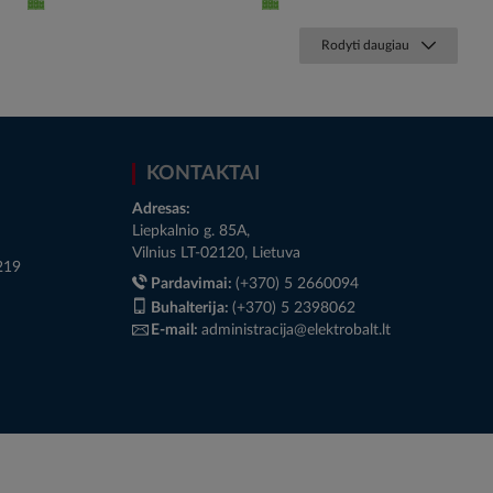
Rodyti daugiau
KONTAKTAI
Adresas:
Liepkalnio g. 85A,
Vilnius LT-02120, Lietuva
219
Pardavimai:
(+370) 5 2660094
Buhalterija:
(+370) 5 2398062
E-mail:
administracija@elektrobalt.lt