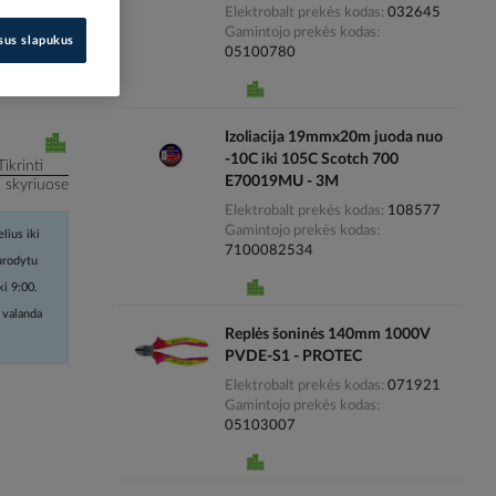
Elektrobalt prekės kodas
032645
Gamintojo prekės kodas
isus slapukus
i kainas
05100780
Izoliacija 19mmx20m juoda nuo
-10C iki 105C Scotch 700
Tikrinti
E70019MU - 3M
į skyriuose
Elektrobalt prekės kodas
108577
Gamintojo prekės kodas
lius iki
7100082534
nurodytu
ki 9:00.
 valanda
Replės šoninės 140mm 1000V
PVDE-S1 - PROTEC
Elektrobalt prekės kodas
071921
Gamintojo prekės kodas
05103007