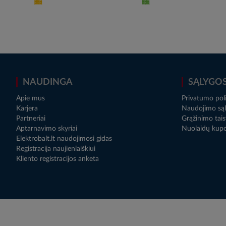
NAUDINGA
SĄLYGO
Apie mus
Privatumo poli
Karjera
Naudojimo sąl
Partneriai
Grąžinimo tais
Aptarnavimo skyriai
Nuolaidų kup
Elektrobalt.lt naudojimosi gidas
Registracija naujienlaiškiui
Kliento registracijos anketa