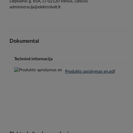
Liepkalnio g. 85A, LT-02120 Vilnius, Lietuva
administracija@elektrobalt.lt
Dokumentai
Techninė informacija
Produkto aprašymas en.pdf