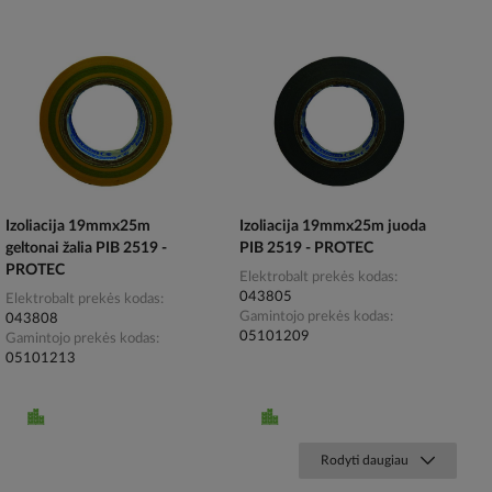
Izoliacija 19mmx25m
Izoliacija 19mmx25m juoda
geltonai žalia PIB 2519 -
PIB 2519 - PROTEC
PROTEC
Elektrobalt prekės kodas
043805
Elektrobalt prekės kodas
Gamintojo prekės kodas
043808
05101209
Gamintojo prekės kodas
05101213
Rodyti daugiau