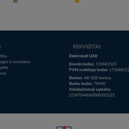
S
REKVIZITAI
tika
Elektrobalt UAB
ygos ir nuostatos
Įmonės kodas:
110681523
yklės
PVM mokėtojo kodas:
LT106815
onai
Bankas:
AB SEB bankas
Banko kodas:
70440
Atsiskaitomoji sąskaita:
LT247044060000392225