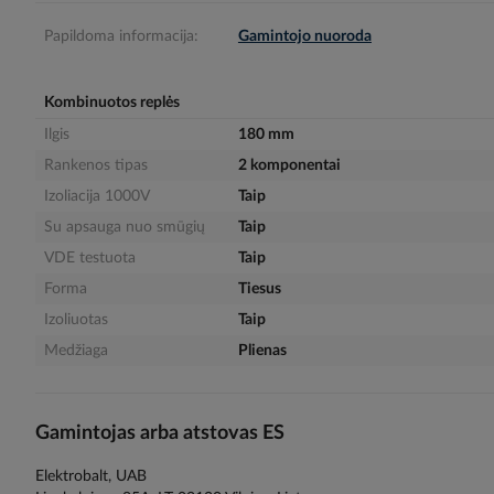
gallery
Papildoma informacija:
Gamintojo nuoroda
Kombinuotos replės
Ilgis
180 mm
Rankenos tipas
2 komponentai
Izoliacija 1000V
Taip
Su apsauga nuo smūgių
Taip
VDE testuota
Taip
Forma
Tiesus
Izoliuotas
Taip
Medžiaga
Plienas
Gamintojas arba atstovas ES
Elektrobalt, UAB