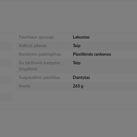
Paviršiaus apsauga
Lakuotas
Kaltinis plienas
Taip
Rankenos padengimas
Plastikinės rankenos
Su įstrižomis karpymo
Taip
žnyplėmis
Suspaudimo paviršius
Dantytas
Svoris
265 g