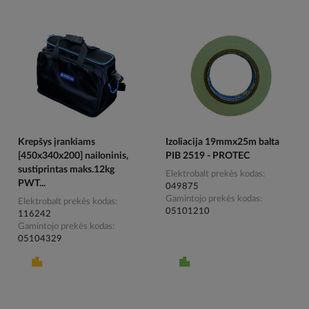
Krepšys įrankiams
Izoliacija 19mmx25m balta
[450x340x200] nailoninis,
PIB 2519 - PROTEC
sustiprintas maks.12kg
Elektrobalt prekės kodas
PWT...
049875
Gamintojo prekės kodas
Elektrobalt prekės kodas
05101210
116242
Gamintojo prekės kodas
05104329