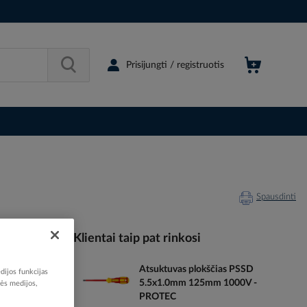
Prisijungti / registruotis
Spausdinti
Klientai taip pat rinkosi
Atsuktuvas plokščias PSSD
dijos funkcijas
069351
5.5x1.0mm 125mm 1000V -
nės medijos,
05130146
PROTEC
05103014