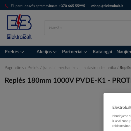
Skip
El. parduotuvės aptarnavimas:
+370 665 55995
|
eshop@elektrobalt.lt
to
Content
Prekės
Akcijos
Partneriai
Katalogai
Naujie
Pagrindinis
Prekės
Įrankiai, mechanizmai, matavimo technika
Replė
Replės 180mm 1000V PVDE-K1 - PRO
Skip
Elektrobal
to
Naudojame sla
the
ir analizuotų
end
reklamavimo i
of