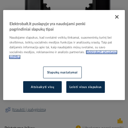
Elektrobalt.lt puslapyje yra naudojami penki
pagrindiniai slapukų tipai
Skip
Reali prekė gali skirtis nuo pavaizduotos nuotraukoje
Naudojame slapukus, kad svetainė veiktų tinkamai, suasmenintų turinį bei
to
skelbimus, teiktų socialinės medijos funkcijas ir analizuotų srautą. Taip pat
Rėmelis viengubas stiklas juodo onikso M-
the
dalijamės informacija apie tai, kaip naudojatės mūsų svetaine, su savo
beginning
ELEGANCE MERTEN - SCHNEIDER ELECTRIC
socialinės medijos, reklamavimo ir analizės partneriais.
Elektrobalt privatumo
of
politika
the
images
Elektrobalt prekės kodas
514024
Slapukų nustatymai
gallery
EAN kodas
3606485111407
Gamintojo prekės kodas
MTN404103
Atsisakyti visų
Leisti visus slapukus
Prisijunkite, norėdami pamatyti kainas
Įtraukti į palyginimą