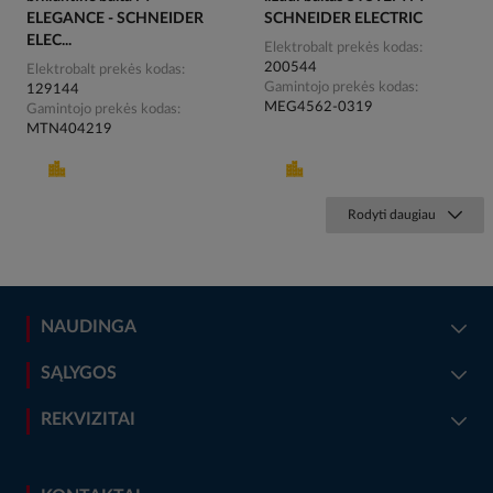
ELEGANCE - SCHNEIDER
SCHNEIDER ELECTRIC
ELEC...
Elektrobalt prekės kodas
200544
Elektrobalt prekės kodas
Gamintojo prekės kodas
129144
MEG4562-0319
Gamintojo prekės kodas
MTN404219
Rodyti daugiau
NAUDINGA
SĄLYGOS
REKVIZITAI