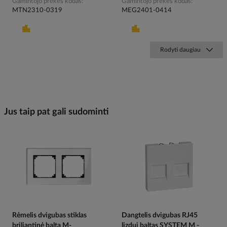
Gamintojo prekės kodas
Gamintojo prekės kodas
MTN2310-0319
MEG2401-0414
Rodyti daugiau
Jus taip pat gali sudominti
Rėmelis dvigubas stiklas
Dangtelis dvigubas RJ45
briliantinė balta M-
lizdui baltas SYSTEM M -