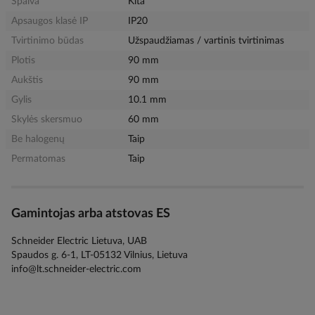
Spalva
Kita
Apsaugos klasė IP
IP20
Tvirtinimo būdas
Užspaudžiamas / vartinis tvirtinimas
Plotis
90 mm
Aukštis
90 mm
Gylis
10.1 mm
Skylės skersmuo
60 mm
Be halogenų
Taip
Permatomas
Taip
Gamintojas arba atstovas ES
Schneider Electric Lietuva, UAB
Spaudos g. 6-1, LT-05132 Vilnius, Lietuva
info@lt.schneider-electric.com