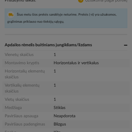
Pristatymo laikas
Užsakoma pagal poreikį
Šiuo metu šios prekės sandėlyje neturime. Prekės (-ė) yra užsakomos,
grąžinimas priklauso nuo tiekėjų sąlygų.
Apdailos rėmelis buitiniams jungikliams/lizdams
Vienetų skaičius
1
Montavimo kryptis
Horizontalus ir vertikalus
Horizontalių elementų
1
skaičius
Vertikalių elementų
1
skaičius
Vietų skaičius
1
Medžiaga
Stiklas
Paviršiaus apsauga
Neapdorota
Paviršiaus padengimas
Blizgus