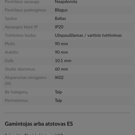
Paviršiaus apsauga
Neapdorota
Paviršiaus padengimas
Blizgus
Spalva
Baltas
Apsaugos klasė IP
IP20
Tvirtinimo būdas
Užspaudžiamas / vartinis tvirtinimas
Plotis
90 mm
Aukštis
90 mm
Gylis
10.1 mm
Skylės skersmuo
60 mm
Atsparumas smūgiams
IK02
(IK)
Be halogenų
Taip
Permatomas
Taip
Gamintojas arba atstovas ES