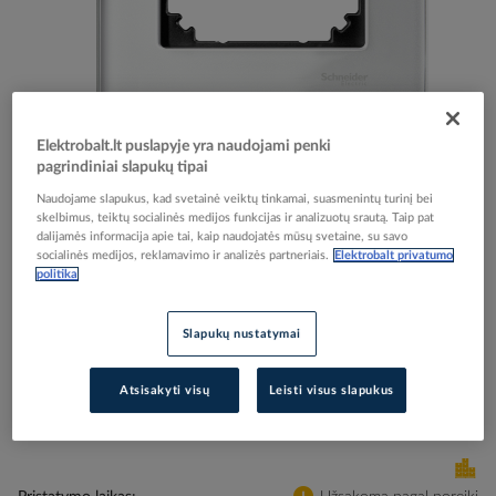
Skip
Reali prekė gali skirtis nuo pavaizduotos nuotraukoje
Elektrobalt.lt puslapyje yra naudojami penki
to
pagrindiniai slapukų tipai
Rėmelis viengubas stiklas briliantinė balta M-
the
beginning
ELEGANCE - SCHNEIDER ELECTRIC
Naudojame slapukus, kad svetainė veiktų tinkamai, suasmenintų turinį bei
of
skelbimus, teiktų socialinės medijos funkcijas ir analizuotų srautą. Taip pat
dalijamės informacija apie tai, kaip naudojatės mūsų svetaine, su savo
the
socialinės medijos, reklamavimo ir analizės partneriais.
Elektrobalt privatumo
images
Elektrobalt prekės kodas
129143
politika
gallery
EAN kodas
3606485111421
Gamintojo prekės kodas
MTN404119
Slapukų nustatymai
Prisijunkite, norėdami pamatyti kainas
Atsisakyti visų
Leisti visus slapukus
Įtraukti į palyginimą