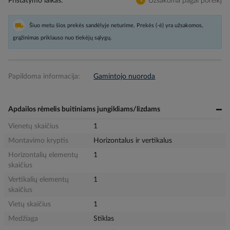
Pristatymo laikas
Užsakoma pagal poreikį
Šiuo metu šios prekės sandėlyje neturime. Prekės (-ė) yra užsakomos,
grąžinimas priklauso nuo tiekėjų sąlygų.
Papildoma informacija:
Gamintojo nuoroda
Apdailos rėmelis buitiniams jungikliams/lizdams
Vienetų skaičius
1
Montavimo kryptis
Horizontalus ir vertikalus
Horizontalių elementų
1
skaičius
Vertikalių elementų
1
skaičius
Vietų skaičius
1
Medžiaga
Stiklas